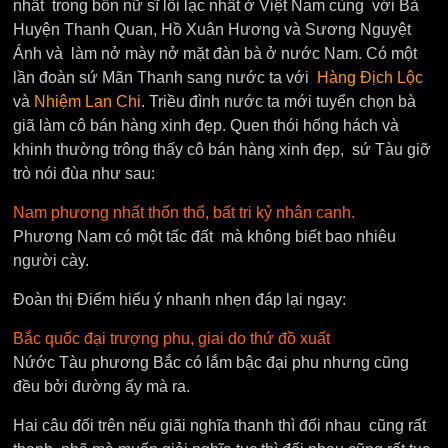
nhất trong bốn nữ sĩ lỗi lạc nhất ở Việt Nam cùng với Bà
Huyện Thanh Quan, Hồ Xuân Hương và Sương Nguyệt
Ánh và làm nở mày nở mặt đàn bà ở nước Nam. Có một
lần đoàn sứ Mãn Thanh sang nước ta với
Hàng Địch Lộc
và
Nhiệm Lan Chi
. Triều đình nước ta mới tuyển chọn bà
giã làm cô bán hàng xinh đẹp. Quen thói hống hách và
khinh thường trông thấy cô bán hàng xinh đẹp, sứ Tàu giỡ
trò nói đùa như sau:
Nam phương nhất thốn thổ, bất tri kỷ nhân canh.
Phương Nam có một tấc đất mà không biết bao nhiêu
người cày.
Đoàn thị Điểm hiểu ý nhanh nhẹn đáp lại ngay:
Bắc quốc đại trượng phu, giai do thứ đồ xuất
Nứớc Tàu phương Bắc có lắm bậc đại phu nhưng cũng
đều bởi đường ấy mà ra.
Hai câu đối trên nếu giãi nghĩa thanh thì đối nhau cũng rất