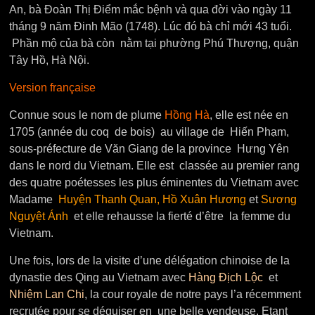
An, bà Đoàn Thị Điểm mắc bệnh và qua đời vào ngày 11
tháng 9 năm Đinh Mão (1748). Lúc đó bà chỉ mới 43 tuổi.
Phần mộ của bà còn nằm tại phường Phú Thượng, quận
Tây Hồ, Hà Nội.
Version française
Connue sous le nom de plume
Hồng Hà
, elle est née en
1705 (année du coq de bois) au village de Hiến Phạm,
sous-préfecture de Văn Giang de la province Hưng Yên
dans le nord du Vietnam. Elle est classée au premier rang
des quatre poétesses les plus éminentes du Vietnam avec
Madame
Huyện Thanh Quan, Hồ Xuân Hương
et
Sương
Nguyệt Ánh
et elle rehausse la fierté d’être la femme du
Vietnam.
Une fois, lors de la visite d’une délégation chinoise de la
dynastie des Qing au Vietnam avec
Hàng Địch Lộc
et
Nhiệm Lan Chi
, la cour royale de notre pays l’a récemment
recrutée pour se déguiser en une belle vendeuse. Etant