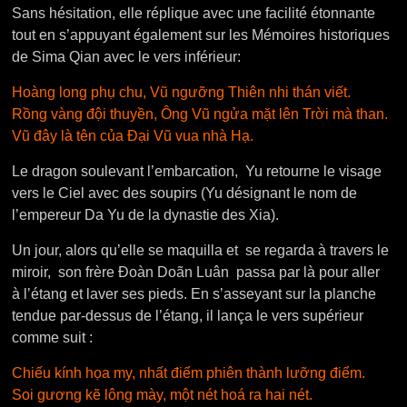
Sans hésitation, elle réplique avec une facilité étonnante
tout en s’appuyant également sur les Mémoires historiques
de Sima Qian avec le vers inférieur:
Hoàng long phụ chu, Vũ ngưỡng Thiên nhi thán viết.
Rồng vàng đội thuyền, Ông Vũ ngửa mặt lên Trời mà than.
Vũ đây là tên của Đại Vũ vua nhà Hạ.
Le dragon soulevant l’embarcation, Yu retourne le visage
vers le Ciel avec des soupirs (Yu désignant le nom de
l’empereur Da Yu de la dynastie des Xia).
Un jour, alors qu’elle se maquilla et se regarda à travers le
miroir, son frère Đoàn Doãn Luân passa par là pour aller
à l’étang et laver ses pieds. En s’asseyant sur la planche
tendue par-dessus de l’étang, il lança le vers supérieur
comme suit :
Chiếu kính họa my, nhất điểm phiên thành lưỡng điểm.
Soi gương kẽ lông mày, một nét hoá ra hai nét.