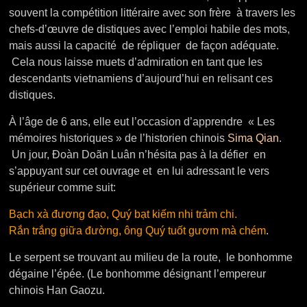
souvent la compétition littéraire avec son frère à travers les
chefs-d’œuvre de distiques avec l’emploi habile des mots,
mais aussi la capacité de répliquer de façon adéquate.
Cela nous laisse muets d’admiration en tant que les
descendants vietnamiens d’aujourd’hui en relisant ces
distiques.
À l’âge de 6 ans, elle eut l’occasion d’apprendre « Les
mémoires historiques » de l’historien chinois
Sima Qian
.
Un jour, Đoàn Doãn Luân n’hésita pas à la défier en
s’appuyant sur cet ouvrage et en lui adressant le vers
supérieur comme suit:
Bạch xà đương đạo, Quý bạt kiếm nhi trảm chi.
Rắn trắng giữa đường, ông Quý tuốt gươm mà chém
.
Le serpent se trouvant au milieu de la route, le bonhomme
dégaine l’épée. (Le bonhomme désignant l’empereur
chinois Han Gaozu.