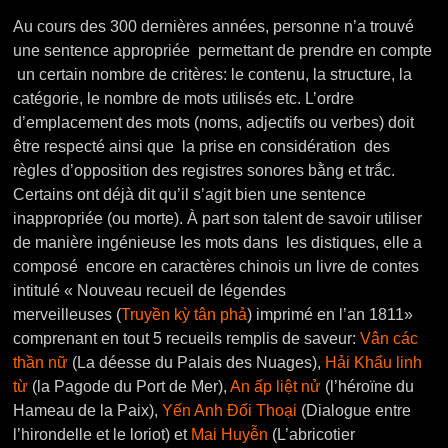
Au cours des 300 dernières années, personne n’a trouvé
une sentence appropriée permettant de prendre en compte
un certain nombre de critères: le contenu, la structure, la
catégorie, le nombre de mots utilisés etc. L’ordre
d’emplacement des mots (noms, adjectifs ou verbes) doit
être respecté ainsi que la prise en considération des
règles d’opposition des registres sonores bằng et trắc.
Certains ont déjà dit qu’il s’agit bien une sentence
inappropriée (ou morte). À part son talent de savoir utiliser
de manière ingénieuse les mots dans les distiques, elle a
composé encore en caractères chinois un livre de contes
intitulé « Nouveau recueil de légendes
merveilleuses (
Truyền kỳ tân phả
) imprimé en l’an 1811»
comprenant en tout 5 recueils remplis de saveur:
Vân các
thần nữ
(La déesse du Palais des Nuages),
Hải Khẩu linh
từ
(la Pagode du Port de Mer),
An ấp liệt nử
(l’héroïne du
Hameau de la Paix),
Yến Anh Đối Thoại
(Dialogue entre
l’hirondelle et le loriot) et
Mai Huyễn
(L’abricotier