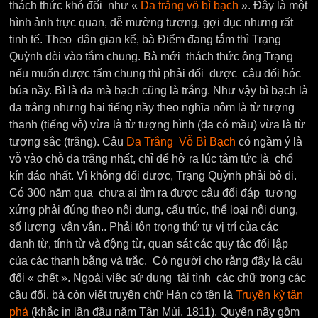
thách thức khó đối như «
Da trắng vỗ bì bạch
». Đây là một
hình ảnh trực quan, dễ mường tượng, gợi dục nhưng rất
tinh tế. Theo dân gian kể, bà Điểm đang tắm thì Trạng
Quỳnh đòi vào tắm chung. Bà mới thách thức ông Trạng
nếu muốn được tấm chung thì phải đối được câu đối hóc
búa nầy. Bì là da mà bạch cũng là trắng. Như vậy bì bạch là
da trắng nhưng hai tiếng nầy theo nghĩa nôm là từ tượng
thanh (tiếng vỗ) vừa là từ tượng hình (da có mầu) vừa là từ
tượng sắc (trắng). Câu
Da Trắng Vỗ Bì Bạch
có ngầm ý là
vỗ vào chỗ da trắng nhất, chỉ để hở ra lúc tắm tức là chổ
kín đáo nhất. Vì không đối được, Trạng Quỳnh phải bỏ đi.
Có 300 năm qua chưa ai tìm ra được câu đối đáp tương
xứng phải đúng theo nội dung, cấu trúc, thể loại nội dung,
số lượng vân vân.. Phải tôn trọng thứ tự vị trí của các
danh từ, tính từ và động từ, quan sát các quy tắc đối lập
của các thanh bằng và trắc. Có người cho rằng đây là câu
đối « chết ». Ngoài việc sử dụng tài tình các chữ trong các
câu đối, bà còn viết truyện chữ Hán có tên là
Truyền kỳ tân
phả
(khắc in lần đầu năm Tân Mùi, 1811). Quyển nầy gồm