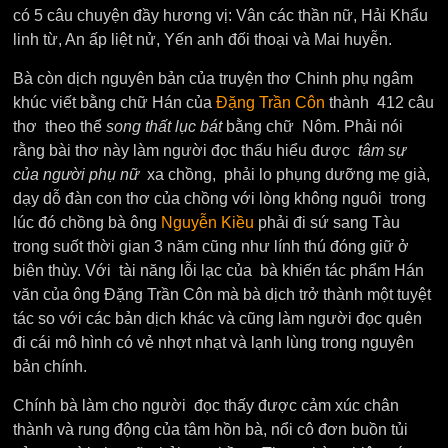
có 5 câu chuyện đầy hương vị: Vân các thần nữ, Hải Khẩu
linh từ, An ấp liệt nử, Yến anh đối thoại và Mai huyễn.
Bà còn dịch nguyên bản của truyện thơ Chinh phụ ngâm
khúc viết bằng chữ Hán của
Đặng Trần Côn
thành 412 câu
thơ theo thể
song thất lục bát
bằng chữ Nôm. Phải nói
rằng bài thơ này làm người đọc thấu hiểu được
tâm sự
của người phụ nữ
xa chồng, phải lo phụng dưỡng mẹ già,
dạy dỗ đàn con thơ của chồng với lòng không nguôi trong
lúc đó chồng bà ông
Nguyễn Kiều
phải đi sứ sang Tàu
trong suốt thời gian 3 năm cũng như lính thú đóng giữ ở
biên thùy.
Với tài năng lỗi lạc của bà khiến tác phẩm Hán
văn của ông Đặng Trần Côn mà bà dịch trở thành một tuyệt
tác so với các bản dịch khác và cũng làm người đọc quên
đi cái mô hình có vẻ nhợt nhạt và lạnh lùng trong nguyên
bản chính.
Chính bà làm cho người đọc thấy được cảm xúc chân
thành và rung động của tâm hồn bà, nổi cô đơn buồn tủi