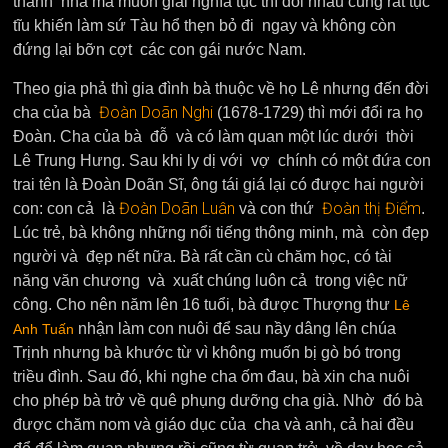
thanh nhã mà muốn giải nghĩa tục thì đối nhau cũng rất tục
tĩu khiến làm sứ Tàu hổ thẹn bỏ đi ngay và không còn
đứng lại bỡn cợt các con gái nước Nam.
Theo gia phả thì gia đình bà thuộc về họ Lê nhưng đến đời
Đoàn Doãn Nghi
cha của bà
(1678-1729) thì mới đổi ra họ
Đoàn. Cha của bà đỗ và có làm quan một lúc dưới thời
Lê Trung Hưng. Sau khi ly dị với vợ chính có một đứa con
trai tên là Đoàn Doãn Sĩ, ông tái giá lại có được hai người
Đoàn Doãn Luân
Đoàn thị Điểm
con: con cả là
và con thứ
.
Lúc trẻ, bà không những nổi tiếng thông minh, mà còn đẹp
người và đẹp nết nữa. Bà rất cần cù chăm học, có tài
năng văn chương và xuất chúng luôn cả trong việc nữ
công. Cho nên năm lên 16 tuổi, bà được Thượng thư
Lê
nhận làm con nuôi để sau nầy dâng lên chúa
Anh Tuấn
Trịnh nhưng bà khước từ vì không muốn bị gò bó trong
triều đình. Sau đó, khi nghe cha ốm đau, bà xin cha nuôi
cho phép bà trở về quê phụng dưỡng cha già. Nhờ đó bà
được chăm nom và giáo dục của cha và anh, cả hai đều