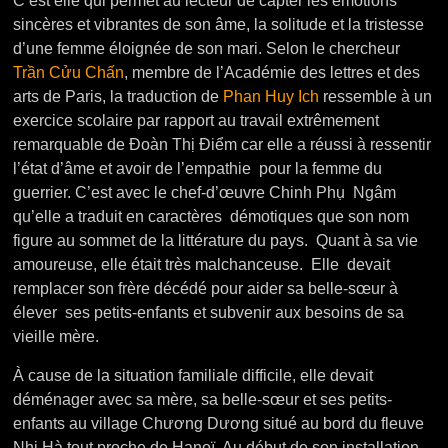
C’est elle qui permet au lecteur de capter les émotions
sincères et vibrantes de son âme, la solitude et la tristesse
d’une femme éloignée de son mari. Selon le chercheur
Trần Cửu Chấn
, membre de l’Académie des lettres et des
arts de Paris, la traduction de
Phan Huy Ich
ressemble à un
exercice scolaire par rapport au travail extrêmement
remarquable de Đoàn Thị Điểm car elle a réussi à ressentir
l’état d’âme et avoir de l’empathie pour la femme du
guerrier. C’est avec le chef-d’œuvre Chinh Phụ Ngâm
qu’elle a traduit en caractères démotiques que son nom
figure au sommet de la littérature du pays. Quant à sa vie
amoureuse, elle était très malchanceuse. Elle devait
remplacer son frère décédé pour aider sa belle-sœur à
élever ses petits-enfants et subvenir aux besoins de sa
vieille mère.
À cause de la situation familiale difficile, elle devait
déménager avec sa mère, sa belle-sœur et ses petits-
enfants au village Chương Dương situé au bord du fleuve
Nhị Hà tout proche de Hanoï. Au début de son installation,