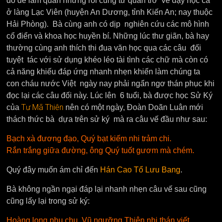
đổ để làm quan nhưng rồi cũng từ quan trở về dạy học cả
ở làng Lạc Viên (huyện An Dương, tỉnh Kiến An; nay thuộc
Hải Phòng). Bà cùng anh có dịp nghiên cứu các mô hình
cổ điển và khoa học huyền bí. Những lúc thư giãn, bà hay
thường cùng anh thích thi đua văn học qua các câu đối
tuyệt tác với sử dụng khéo léo tài tình các chữ mà còn có
cả năng khiếu đáp ứng nhanh nhẹn khiến làm chúng ta
con cháu nước Việt ngày nay phải ngẩn ngơ thán phục khi
đọc lại các câu đối này. Lúc lên 6 tuổi, bà được học Sử Ký
Tư Mã Thiên
của
nên có một ngày, Đoàn Doãn Luân mới
thách thức bà dựa trên sử ký mà ra câu vế đầu như sau:
Bạch xà đương đạo, Quý bạt kiếm nhi trảm chi.
Rắn trắng giữa đường, ông Quý tuốt gươm mà chém.
Quý đây muốn ám chỉ đến
Hán Cao Tổ Lưu Bang
.
Bà không ngần ngại đáp lại nhanh nhẹn câu vế sau cũng
cũng lấy lại trong sử ký:
Hoàng long phụ chu, Vũ ngưỡng Thiên nhi thán viết.