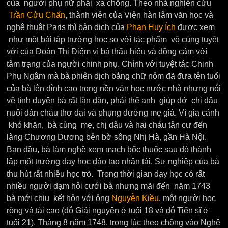
của người phụ nữ phải xa chồng. Theo nhà nghiên cứu
Trần Cửu Chấn
, thành viên của Viện hàn lâm văn học và
nghệ thuật Paris thì bản dịch của
Phan Huy Ích
được xem
như một bài tập trường học so với tác phẩm vô cùng tuyệt
vời của Đoàn Thị Điểm vì bà thấu hiểu và đồng cảm với
tâm trạng của người chinh phụ. Chính với tuyệt tác Chinh
Phụ Ngâm mà bà phiên dịch bằng chữ nôm đã đưa tên tuổi
của bà lên đỉnh cao trong nền văn học nước nhà nhưng nói
về tình duyên bà rất lận đận, phải thế anh giúp đở chị dâu
nuôi dàn cháu thơ dại và phụng dưởng mẹ già. Vì gia cảnh
khó khăn, bà cùng mẹ, chị dâu và hai cháu tản cư đến
làng Chương Dương bên bờ sông Nhị Hà, gần Hà Nội.
Ban đầu, bà làm nghề xem mạch bốc thuốc sau đó thành
lập một trường dạy học đào tạo nhân tài. Sự nghiệp của bà
thu hút rất nhiều học trò. Trong thời gian dạy học có rất
nhiều người dạm hỏi cưới bà nhưng mãi đến năm 1743
bà mới chịu kết hôn với ông
Nguyễn Kiều
, một người học
rộng và tài cao (đỗ Giải nguyên ở tuổi 18 và đỗ Tiến sĩ ở
tuổi 21). Tháng 8 năm 1748, trong lúc theo chồng vào Nghệ