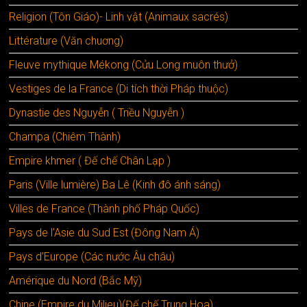
Religion (Tôn Giáo)- Linh vật (Animaux sacrés)
Littérature (Văn chuơng)
Fleuve mythique Mékong (Cửu Long muôn thưở)
Vestiges de la France (Di tích thời Pháp thuộc)
Dynastie des Nguyễn ( Triều Nguyễn )
Champa (Chiêm Thành)
Empire khmer ( Đế chế Chân Lạp )
Paris (Ville lumière) Ba Lê (Kinh đô ánh sáng)
Villes de France (Thành phố Pháp Quốc)
Pays de l’Asie du Sud Est (Đông Nam Á)
Pays d’Europe (Các nước Âu châu)
Amérique du Nord (Bắc Mỹ)
Chine (Empire du Milieu)(Đế chế Trung Hoa)