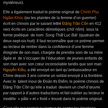
mystérieux).
Elle a également traduit le poème original de
Chinh Phụ
Ngâm Khúc
(ou les plaintes de la femme d’un guerrier)
écrit en chinois par le savant lettré
Đặng Trần Côn
en 412
vers écrits en caractères démotiques (chữ nôm) sous la
forme poétique de nom
Song Thất Lục Bát
(quatrain de
deux-sept-six-huit). Il faut reconnaître que ce poème permet
au lecteur de rentrer dans la confidence d’une femme
éloignée de son mari, chargée de prendre soin de sa mère
âgée et de s’occuper de l’éducation de jeunes enfants de
son mari avec son cœur inconsolable tandis que son mari
Nguyễn Kiều
, a été envoyé en tant qu’ambassadeur en
Chine depuis 3 ans comme un soldat envoyé à la frontière.
Avec le talent inouï de Đoàn thị Điểm, le poème chinois de
Đặng Trần Côn qu’elle a traduit devient un chef-d’œuvre
par rapport à d’autres traductions et fait oublier au lecteur le
modèle « pâle » et « froid » trouvé dans le poème original.