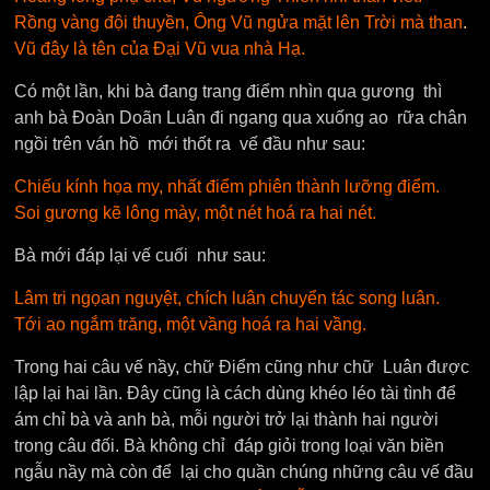
Rồng vàng đội thuyền, Ông Vũ ngửa mặt lên Trời mà than
.
Vũ đây là tên của Đại Vũ vua nhà Hạ.
Có một lần, khi bà đang trang điểm nhìn qua gương thì
anh bà Đoàn Doãn Luân đi ngang qua xuống ao rữa chân
ngồi trên ván hồ mới thốt ra vế đầu như sau:
Chiếu kính họa my, nhất điểm phiên thành lưỡng điểm.
Soi gương kẽ lông mày, một nét hoá ra hai nét.
Bà mới đáp lại vế cuối như sau:
Lâm tri ngọan nguyệt, chích luân chuyển tác song luân.
Tới ao ngắm trăng, một vầng hoá ra hai vầng.
Trong hai câu vế nầy, chữ Điểm cũng như chữ Luân được
lập lại hai lần. Đây cũng là cách dùng khéo léo tài tình để
ám chỉ bà và anh bà, mỗi người trở lại thành hai người
trong câu đối. Bà không chỉ đáp giỏi trong loại văn biền
ngẫu nầy mà còn để lại cho quần chúng những câu vế đầu