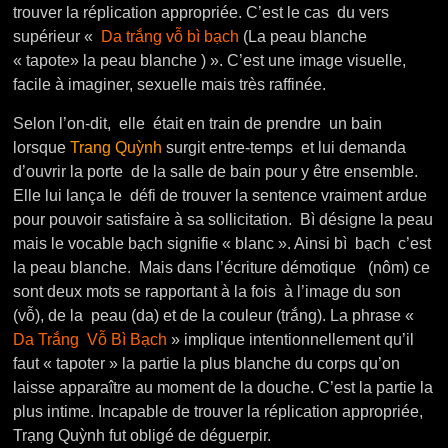
trouver la réplication appropriée. C’est le cas du vers
supérieur «
Da trắng vỗ bì bạch
(La peau blanche
« tapote» la peau blanche ) ». C’est une image visuelle,
facile à imaginer, sexuelle mais très raffinée.
Selon l’on-dit, elle était en train de prendre un bain
lorsque
Trang Quỳnh
surgit entre-temps et lui demanda
d’ouvrir la porte de la salle de bain pour y être ensemble.
Elle lui lança le défi de trouver la sentence vraiment ardue
pour pouvoir satisfaire à sa sollicitation. Bì désigne la peau
mais le vocable bạch signifie « blanc ». Ainsi bì bạch c’est
la peau blanche. Mais dans l’écriture démotique (nôm) ce
sont deux mots se rapportant à la fois à l’image du son
(vỗ), de la peau (da) et de la couleur (trắng). La phrase «
Da Trắng Vỗ Bì Bạch
» implique intentionnellement qu’il
faut « tapoter » la partie la plus blanche du corps qu’on
laisse apparaître au moment de la douche. C’est la partie la
plus intime. Incapable de trouver la réplication appropriée,
Trạng Quỳnh fut obligé de déguerpir.