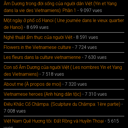
Âm Dương trong đời sống của người dân Việt (Yin et Yang
dans la vie des Vietnamiens): Phần 1
- 9 097 vues
Một ngày ở phố cổ Hanoï ( Une journée dans le vieux quartier
de Hanoï)
- 8 699 vues
Nghệ thuật ẩm thực của người Việt
- 8 591 vues
Flowers in the Vietnamese culture
- 7 724 vues
Les fleurs dans la culture vietnamienne
- 7 630 vues
Con số Âm Dương của người Việt ( Les nombres Yin et Yang
des Vietnamiens)
- 7 518 vues
About me (À propos de moi)
- 7 320 vues
Vietnamese heroes (Anh hùng dân tộc)
- 7 310 vues
Điêu Khắc Cổ Chămpa. (Sculpture du Chămpa: 1ère partie)
-
7 008 vues
Việt Nam Quê Hương tôi. Đất Rồng và Huyền Thoại
- 5 615
vues