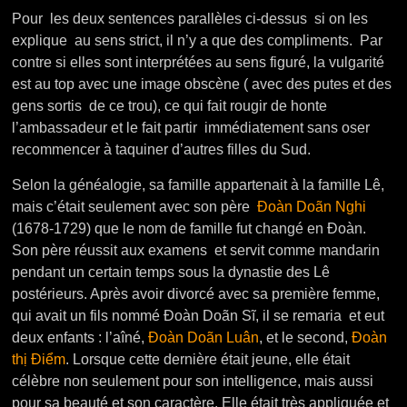
Pour les deux sentences parallèles ci-dessus si on les
explique au sens strict, il n’y a que des compliments. Par
contre si elles sont interprétées au sens figuré, la vulgarité
est au top avec une image obscène ( avec des putes et des
gens sortis de ce trou), ce qui fait rougir de honte
l’ambassadeur et le fait partir immédiatement sans oser
recommencer à taquiner d’autres filles du Sud.
Selon la généalogie, sa famille appartenait à la famille Lê,
mais c’était seulement avec son père
Đoàn Doãn Nghi
(1678-1729) que le nom de famille fut changé en Đoàn.
Son père réussit aux examens et servit comme mandarin
pendant un certain temps sous la dynastie des Lê
postérieurs. Après avoir divorcé avec sa première femme,
qui avait un fils nommé Đoàn Doãn Sĩ, il se remaria et eut
deux enfants : l’aîné,
Đoàn Doãn Luân
, et le second,
Đoàn
thị Điểm
. Lorsque cette dernière était jeune, elle était
célèbre non seulement pour son intelligence, mais aussi
pour sa beauté et son caractère. Elle était très appliquée et