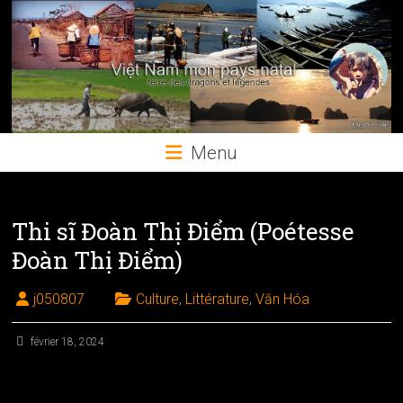
Skip
to
content
Menu
Thi sĩ Đoàn Thị Điểm (Poétesse
Đoàn Thị Điểm)
j050807
Culture
,
Littérature
,
Văn Hóa
février 18, 2024