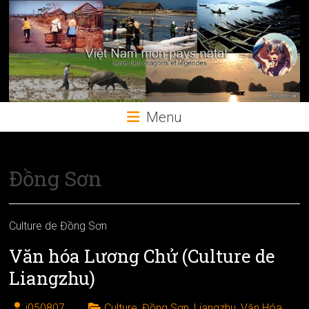
Skip
to
content
Menu
Đồng Sơn
Culture de Đồng Sơn
Văn hóa Lương Chử (Culture de
Liangzhu)
j050807
Culture
,
Đồng Sơn
,
Liangzhu
,
Văn Hóa
,