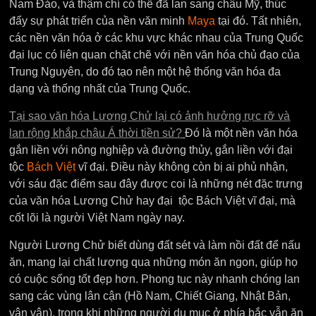
Nam Đảo, và thậm chí có thể đã lan sang châu Mỹ, thúc
đẩy sự phát triển của nền văn minh
Maya
tại đó. Tất nhiên,
các nền văn hóa ở các khu vực khác nhau của Trung Quốc
đại lục có liên quan chặt chẽ với nền văn hóa chủ đạo của
Trung Nguyên, do đó tạo nên một hệ thống văn hóa đa
dạng và thống nhất của Trung Quốc.
Tại sao văn hóa Lương Chử lại có ảnh hưởng rực rỡ và
lan rộng khắp châu Á thời tiền sử?
Đó là một nền văn hóa
gắn liền với nông nghiệp và đường thủy, gắn liền với đại
tộc
Bách Việt
vĩ đại. Điều này không còn bị ai phủ nhận,
với sáu đặc điểm sau đây được coi là những nét đặc trưng
của văn hóa Lương Chử hay đại tộc Bách Việt vĩ đại, mà
cốt lõi là người Việt Nam ngày nay.
Người Lương Chử biết dùng đất sét và làm nồi đất để nấu
ăn, mang lại chất lượng qua những món ăn ngon, giúp họ
có cuộc sống tốt đẹp hơn. Phong tục này nhanh chóng lan
sang các vùng lân cận (Hồ Nam, Chiết Giang, Nhật Bản,
vân vân), trong khi những người du mục ở phía bắc vẫn ăn