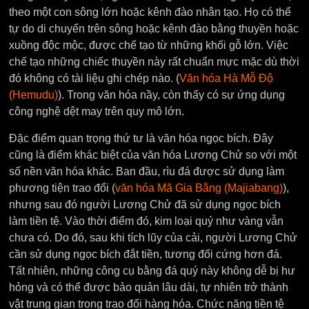
theo một con sông lớn hoặc kênh đào nhân tạo. Họ có thể
tự do di chuyển trên sông hoặc kênh đào bằng thuyền hoặc
xuồng độc mộc, được chế tạo từ những khối gỗ lớn. Việc
chế tạo những chiếc thuyền này rất chuẩn mực mặc dù thời
đó không có tài liệu ghi chép nào. (
Văn hóa Hà Mỗ Độ
(Hemudu)
). Trong văn hóa nầy, còn thấy có sự ứng dụng
công nghệ dệt may trên quy mô lớn.
Đặc điểm quan trọng thứ tư là văn hóa ngọc bích. Đây
cũng là điểm khác biệt của văn hóa Lương Chử so với một
số nền văn hóa khác. Ban đầu, rìu đá được sử dụng làm
phương tiện trao đổi (
văn hóa Mã Gia Bằng (Majiabang)
),
nhưng sau đó người Lương Chử đã sử dụng ngọc bích
làm tiền tệ. Vào thời điểm đó, kim loại quý như vàng vẫn
chưa có. Do đó, sau khi tích lũy của cải, người Lương Chử
cần sử dụng ngọc bích đắt tiền, tương đối cứng hơn đá.
Tất nhiên, những công cụ bằng đá quý này không dễ bị hư
hỏng và có thể được bảo quản lâu dài, tự nhiên trở thành
vật trung gian trong trao đổi hàng hóa. Chức năng tiền tệ