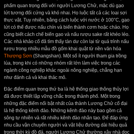
phẩm quan trọng đối với người Lương Chử, mặc dù gạo
lứt tương đối cứng và khó nhai. Họ luộc tất cả các loại sợi
thực vật. Tuy nhiên, bằng cách luộc với nước ở 100°C, gạo
lứt có thể được nấu chín và biến thành cơm hoặc cháo. Họ
cũng biết cách chế biến gạo và nấu rượu sake rất khéo léo.
Các nhà khảo cổ đã tìm thấy tàn dư còn lại từ quá trình nấu
rượu trong nhiều mẫu đồ gốm khai quật từ nền văn hóa
Thượng Sơn
(Shangshan). Một số ít người tham gia trồng
lúa, trong khi có những nhóm rất lớn làm việc trong các
ngành công nghiệp khác ngoài nông nghiệp, chẳng hạn
như đánh cá và khai thác mỏ.
Đặc điểm quan trọng thứ ba là hệ thống giao thông thủy lợi
đã được thiết lập vững chắc trong thành phố. Một trong
những đặc điểm nổi bật nhất của thành Lương Chử cổ đại
là hệ thống kênh đào. Những kênh đào này bao gồm cả
sông tự nhiên và rất nhiều kênh đào nhân tạo. Để đáp ứng
nhu cầu vận chuyển người và vật liệu đường dài hiệu quả
trong thời kỳ đồ đá, người Lương Chử thường xây nhà dọc