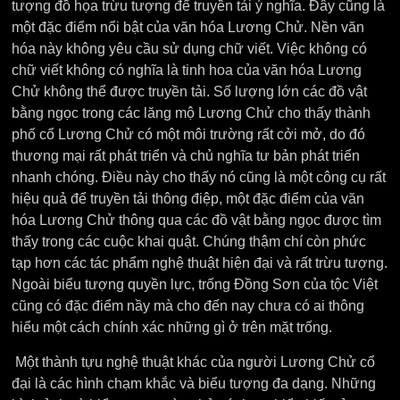
tượng đồ họa trừu tượng để truyền tải ý nghĩa. Đây cũng là
một đặc điểm nổi bật của văn hóa Lương Chử. Nền văn
hóa này không yêu cầu sử dụng chữ viết. Việc không có
chữ viết không có nghĩa là tinh hoa của văn hóa Lương
Chử không thể được truyền tải. Số lượng lớn các đồ vật
bằng ngọc trong các lăng mộ Lương Chử cho thấy thành
phố cổ Lương Chử có một môi trường rất cởi mở, do đó
thương mại rất phát triển và chủ nghĩa tư bản phát triển
nhanh chóng. Điều này cho thấy nó cũng là một công cụ rất
hiệu quả để truyền tải thông điệp, một đặc điểm của văn
hóa Lương Chử thông qua các đồ vật bằng ngọc được tìm
thấy trong các cuộc khai quật. Chúng thậm chí còn phức
tạp hơn các tác phẩm nghệ thuật hiện đại và rất trừu tượng.
Ngoài biểu tượng quyền lực, trống Đồng Sơn của tộc Việt
cũng có đặc điểm nầy mà cho đến nay chưa có ai thông
hiểu một cách chính xác những gì ở trên mặt trống.
Một thành tựu nghệ thuật khác của người Lương Chử cổ
đại là các hình chạm khắc và biểu tượng đa dạng. Những