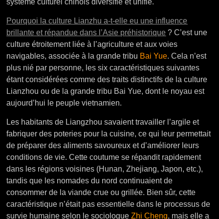
système culturel chinois diversifié et unifié.
Pourquoi la culture Lianzhu a-t-elle eu une influence
brillante et répandue dans l’Asie préhistorique
? C’est une
culture étroitement liée à l’agriculture et aux voies
navigables, associée à la grande tribu
Bai Yue
. Cela n’est
plus nié par personne, les six caractéristiques suivantes
étant considérées comme des traits distinctifs de la culture
Lianzhou ou de la grande tribu Bai Yue, dont le noyau est
aujourd’hui le peuple vietnamien.
Les habitants de Liangzhou savaient travailler l’argile et
fabriquer des poteries pour la cuisine, ce qui leur permettait
de préparer des aliments savoureux et d’améliorer leurs
conditions de vie. Cette coutume se répandit rapidement
dans les régions voisines (Hunan, Zhejiang, Japon, etc.),
tandis que les nomades du nord continuaient de
consommer de la viande crue ou grillée.
Bien sûr, cette
caractéristique n’était pas essentielle dans le processus de
survie humaine selon le sociologue
Zhi Cheng
, mais elle a