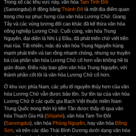
Trong số các khu vực này, văn hóa
Tam Tinh Đôi
(Sanxingdui) ở đồng bằng
Thành Đô
là một địa điểm quan
trọng cho sự phục hưng của văn hóa Lương Chử. Giang
Tây và các vùng tương đối cao khác đã kế thừa văn hóa
nông nghiệp Lương Chử. Cuối cùng, văn hóa Trung
Nguyên, đại diện là Nhị Lý Đầu, đã phát triển chữ viết trên
mai rùa. Tất nhiên, mặc dù văn hóa Trung Nguyên hùng
mạnh phát triển và lan rộng nhanh chóng, nhưng sự truyền
bá của phần văn hóa Lương Chử cổ hơn vẫn không hề bị
gián đoạn. Điều này bao gồm văn hóa Trung Nguyên, với
thành phần cốt lõi là văn hóa Lương Chử cổ hơn.
Ở khu vực phía Nam, các yếu tố nguyên thủy hơn của văn
hóa Lương Chử vẫn được bảo tồn. Sự tồn tại của văn hóa
Lương Chử ở các quốc gia Bạch Việt thuộc miền Nam
Trung Quốc trong thời kỳ tiền Tần được thấy rõ qua văn
hóa Thạch Gia Hà (
Shijahé
), văn hóa Tam Tin Đôi
(
Sanxingdui
), văn hóa
Phùng Nguyên
, hay văn hóa
Đồng
Sơn
, và trên các đảo Thái Bình Dương dưới dạng văn hóa