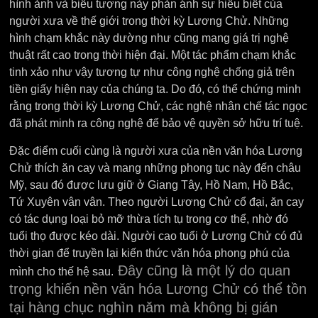
hình ảnh và biểu tượng này phản ánh sự hiểu biết của
người xưa về thế giới trong thời kỳ Lương Chử. Những
hình chạm khắc này dường như cũng mang giá trị nghệ
thuật rất cao trong thời hiện đại. Một tác phẩm chạm khắc
tinh xảo như vậy tương tự như công nghệ chống giả trên
tiền giấy hiện nay của chúng ta. Do đó, có thể chứng minh
rằng trong thời kỳ Lương Chử, các nghệ nhân chế tác ngọc
đã phát minh ra công nghệ để bảo vệ quyền sở hữu trí tuệ.
Đặc điểm cuối cùng là người xưa của nền văn hóa Lương
Chử thích ăn cay và mang những phong tục này đến châu
Mỹ, sau đó được lưu giữ ở Giang Tây, Hồ Nam, Hồ Bắc,
Tứ Xuyên vân vân. Theo người Lương Chử cổ đại, ăn cay
có tác dụng loại bỏ mỡ thừa tích tụ trong cơ thể, nhờ đó
tuổi thọ được kéo dài. Người cao tuổi ở Lương Chử có đủ
thời gian để truyền lại kiến ​​thức văn hóa phong phú của
Đây cũng là một lý do quan
mình cho thế hệ sau.
trọng khiến nền văn hóa Lương Chử có thể tồn
tại hàng chục nghìn năm mà không bị gián