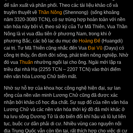
để sản xuất và phân phối. Theo các tài liệu khảo cổ và
truyền thuyết về
Thần Nông
(Shennong) (sống khoảng
năm 3320-3080 TCN), có sự trùng hợp hoàn toàn với nền
văn hóa này bởi vì, theo sử ký của Tư Mã Thiên, Vua Thần
Nông là vị vua đầu tiên ở phương Nam, trong khi ở
phương Bắc, các bộ lạc du mục do
Hoàng Đế
(Huangdi)
cai trị. Tư Mã Thiên cũng nhắc đến Vua
Đại Vũ
(Dayu)
có
công trị thủy, ổn định đời sống, phát triển nông nghiệp. Nhờ
đó vua
Thuấn
nhường ngôi lại cho ông. Ngài mới lập ra
triều đại nhà Hạ (2255 TCN – 2207 TCN) vào thời điểm
nền văn hóa Lương Chử biến mất.
Nhờ sự hỗ trợ của khoa học công nghệ hiện đại, sự lan
rộng của nền văn minh Lương Chử cũng đã được xác
nhận bởi khảo cổ học địa chất. Sự sụp đổ của nền văn hóa
Lương Chử và các nền văn hóa thời kỳ đồ đá mới khác ở
hạ lưu sông Dương Tử là do biến đổi khí hậu và lũ lụt liên
tục, buộc cư dân phải di cư. Nhiều vùng cao nguyên nội
địa Trung Quốc vẫn còn tồn tại, rất thích hợp cho việc di cư