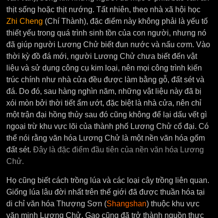
thịt sống hoặc thịt nướng. Tất nhiên, theo nhà xã hội học
Zhi Cheng
(Chí Thành), đặc điểm này không phải là yếu tố
thiết yếu trong quá trình sinh tồn của con người, nhưng nó
đã giúp người Lương Chử biết đun nước và nấu cơm. Vào
thời kỳ đồ đá mới, người Lương Chử chưa biết đến vật
liệu và sử dụng công cụ kim loại, nên mọi công trình kiến ​​
trúc chính như nhà cửa đều được làm bằng gỗ, đất sét và
đá. Do đó, sau hàng nghìn năm, những vật liệu này đã bị
xói mòn bởi thời tiết ẩm ướt, đặc biệt là nhà cửa, nên chỉ
một trận đại hồng thủy sau đó cũng không để lại dấu vết gì
ngoại trừ khu vực lõi của thành phố Lương Chử cổ đại. Có
thể nói rằng văn hóa Lương Chử là một nền văn hóa gốm
đất sét.
Đây là đặc điểm đầu tiên của nền văn hóa Lương
Chử.
Họ cũng biết cách trồng lúa và các loại cây trồng liên quan.
Giống lúa lâu đời nhất trên thế giới đã được thuần hóa tại
di chỉ văn hóa Thượng Sơn (
Shangshan
) thuộc khu vực
văn minh Lương Chử. Gạo cũng đã trở thành nguồn thực