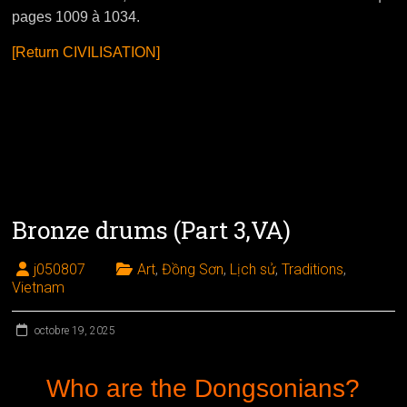
pages 1009 à 1034.
[Return CIVILISATION]
Bronze drums (Part 3,VA)
j050807
Art
,
Đồng Sơn
,
Lịch sử
,
Traditions
,
Vietnam
octobre 19, 2025
Who are the Dongsonians?