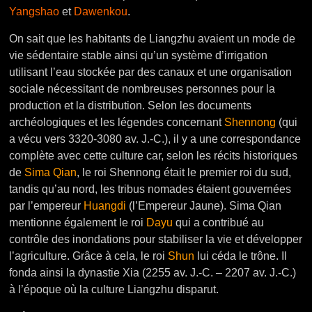
Yangshao
et
Dawenkou
.
On sait que les habitants de Liangzhu avaient un mode de
vie sédentaire stable ainsi qu’un système d’irrigation
utilisant l’eau stockée par des canaux et une organisation
sociale nécessitant de nombreuses personnes pour la
production et la distribution. Selon les documents
archéologiques et les légendes concernant
Shennong
(qui
a vécu vers 3320-3080 av. J.-C.), il y a une correspondance
complète avec cette culture car, selon les récits historiques
de
Sima Qian
, le roi Shennong était le premier roi du sud,
tandis qu’au nord, les tribus nomades étaient gouvernées
par l’empereur
Huangdi
(l’Empereur Jaune). Sima Qian
mentionne également le roi
Dayu
qui a contribué au
contrôle des inondations pour stabiliser la vie et développer
l’agriculture. Grâce à cela, le roi
Shun
lui céda le trône. Il
fonda ainsi la dynastie Xia (2255 av. J.-C. – 2207 av. J.-C.)
à l’époque où la culture Liangzhu disparut.