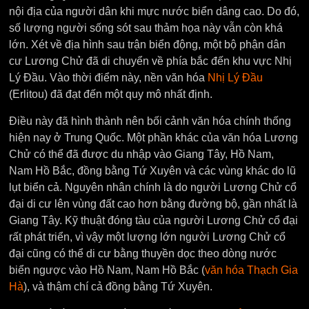
nội địa của người dân khi mực nước biển dâng cao. Do đó,
số lượng người sống sót sau thảm họa này vẫn còn khá
lớn. Xét về địa hình sau trận biển động, một bộ phận dân
cư Lương Chử đã di chuyển về phía bắc đến khu vực Nhị
Lý Đầu. Vào thời điểm này, nền văn hóa
Nhị Lý Đầu
(Erlitou) đã đạt đến một quy mô nhất định.
Điều này đã hình thành nên bối cảnh văn hóa chính thống
hiện nay ở Trung Quốc. Một phần khác của văn hóa Lương
Chử có thể đã được du nhập vào Giang Tây, Hồ Nam,
Nam Hồ Bắc, đồng bằng Tứ Xuyên và các vùng khác do lũ
lụt biển cả. Nguyên nhân chính là do người Lương Chử cổ
đại di cư lên vùng đất cao hơn bằng đường bộ, gần nhất là
Giang Tây. Kỹ thuật đóng tàu của người Lương Chử cổ đại
rất phát triển, vì vậy một lượng lớn người Lương Chử cổ
đại cũng có thể di cư bằng thuyền dọc theo dòng nước
biển ngược vào Hồ Nam, Nam Hồ Bắc (
văn hóa Thạch Gia
Hà
), và thậm chí cả đồng bằng Tứ Xuyên.