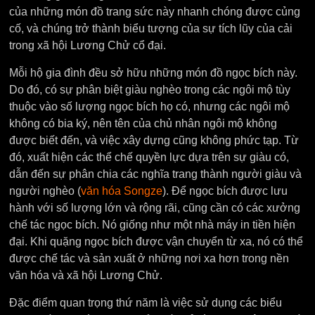
của những món đồ trang sức này nhanh chóng được củng
cố, và chúng trở thành biểu tượng của sự tích lũy của cải
trong xã hội Lương Chử cổ đại.
Mỗi hộ gia đình đều sở hữu những món đồ ngọc bích này.
Do đó, có sự phân biệt giàu nghèo trong các ngôi mộ tùy
thuộc vào số lượng ngọc bích họ có, nhưng các ngôi mộ
không có bia ký, nên tên của chủ nhân ngôi mộ không
được biết đến, và việc xây dựng cũng không phức tạp. Từ
đó, xuất hiện các thể chế quyền lực dựa trên sự giàu có,
dẫn đến sự phân chia các nghĩa trang thành người giàu và
người nghèo (
văn hóa Songze
). Để ngọc bích được lưu
hành với số lượng lớn và rộng rãi, cũng cần có các xưởng
chế tác ngọc bích. Nó giống như một nhà máy in tiền hiện
đại. Khi quặng ngọc bích được vận chuyển từ xa, nó có thể
được chế tác và sản xuất ở những nơi xa hơn trong nền
văn hóa và xã hội Lương Chử.
Đặc điểm quan trọng thứ năm là việc sử dụng các biểu