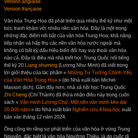
Version anglaise
Version française
Văn hóa Trung Hoa đã phát triển qua nhiều thế kỷ như một
bức tranh khảm với nhiều nền văn hóa. Đây là một trong
những đặc điểm nổi bật của văn hóa Trung Hoa: khả năng
tiếp nhận và hấp thụ các nền văn hóa nước ngoài mà
không có bất kỳ dấu hiệu biến đổi hay suy thoái văn hóa
nào cả. Đây là điều mà nhà triết học Trung Quốc nổi tiếng
thế kỷ 20
Liang shuming
(Lương Như Minh) đã viết trong
lời giới thiệu của tác phẩm «
Những Tư Tưởng Chính Yếu
của Văn Hóa Trung Hoa
» (do Nhà xuất bản Michel
Masson dịch). Gần đây hơn, nhà xã hội học Trung Quốc
Zhi Cheng
(Chí Thành) đã thừa nhận điều này trong cuốn
sách «
Văn minh Lương Chử. Một nền văn minh kéo dài
20.000 năm
» do Nhà xuất bản
Nghiên cứu Khoa học
xuất
bản vào tháng 12 năm 2024.
Ông cũng tin rằng sự phát triển của văn hóa ở vùng Trung
Nguyên, đặc biệt là văn hóa Ngưỡng Thiều, là do cuộc di