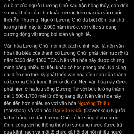
cư ồ ạt của người Lương Chử sau trận hồng thủy, dẫn đến
sự xuất hiện của chữ khắc xương trên mai rùa vào cuối
thời Ân Thương. Người Lương Chử đã biết đến loại chữ
tượng hình này từ 2.000 năm trước, với việc sử dụng
xương động vật trong bói toán và nghi lễ.
Văn hóa Lương Chử, nói một cách chính xác, là nền văn
hóa tiêu biểu của thành cổ Lương Chử, phát triển rực rỡ từ
năm 5300 đến 4300 TCN. Nền văn hóa này được chứng
minh bằng nhiều tài liệu khảo cổ học phong phú. Nó cũng
đại diện cho thời kỳ phát triển văn hóa đỉnh cao của thành
cổ Lương Chử trong thời kỳ đồ đá. Nền văn hóa này được
phát hiện ở hạ lưu sông Dương Tử với bức tường thành
dài 1.500-1.700 mét từ đông sang tây. Nền văn hóa này
tiên tiến hơn nhiều so với văn hóa
Ngưỡng Thiều
(Yanshao) và văn hóa
Đại Vấn Khẩu
(Dawenkou) Người
ta biết rằng cư dân Lương Chử có lối sống định cư ổn
định, cùng với hệ thống thủy lợi sử dụng nước được trữ
qua kênh rạch và một tổ chức xã hội đòi hỏi nhiều người