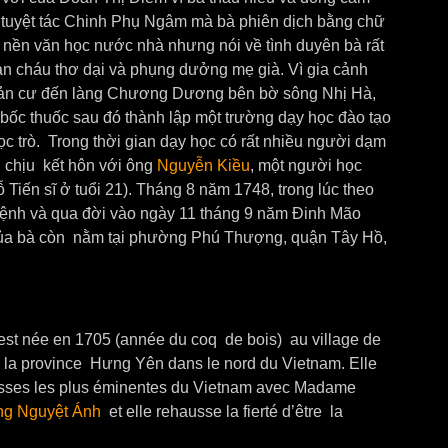
i tuyệt tác Chinh Phụ Ngâm mà bà phiên dịch bằng chữ
g nền văn học nước nhà nhưng nói về tình duyên bà rất
àn cháu thơ dại và phụng dưởng mẹ già. Vì gia cảnh
 tản cư đến làng Chương Dương bên bờ sông Nhị Hà,
ốc thuốc sau đó thành lập một trường dạy học đào tạo
học trò. Trong thời gian dạy học có rất nhiều người dạm
 chịu kết hôn với ông
Nguyễn Kiều
, một người học
ỗ Tiến sĩ ở tuổi 21). Tháng 8 năm 1748, trong lúc theo
ệnh và qua đời vào ngày 11 tháng 9 năm Đinh Mão
 của bà còn nằm tại phường Phú Thượng, quận Tây Hồ,
e est née en 1705 (année du coq de bois) au village de
la province Hưng Yên dans le nord du Vietnam. Elle
tesses les plus éminentes du Vietnam avec Madame
g Nguyệt Ánh
et elle rehausse la fierté d’être la