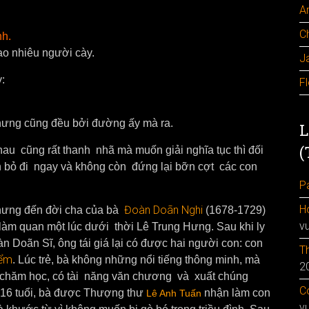
A
C
nh.
o nhiêu người cày.
J
:
F
ưng cũng đều bởi đường ấy mà ra.
L
(
nhau cũng rất thanh nhã mà muốn giải nghĩa tục thì đối
ẹn bỏ đi ngay và không còn đứng lại bỡn cợt các con
Pa
H
Đoàn Doãn Nghi
 nhưng đến đời cha của bà
(1678-1729)
v
làm quan một lúc dưới thời Lê Trung Hưng. Sau khi ly
àn Doãn Sĩ, ông tái giá lại có được hai người con: con
Th
iểm
. Lúc trẻ, bà không những nổi tiếng thông minh, mà
2
ù chăm học, có tài năng văn chương và xuất chúng
Co
 16 tuổi, bà được Thượng thư
nhận làm con
Lê Anh Tuấn
v