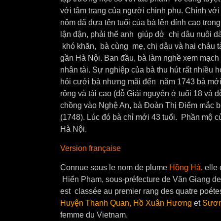
với tâm trạng của người chinh phụ. Chính vớ
nôm đã đưa tên tuổi của bà lên đỉnh cao tron
lận đận, phải thế anh giúp đở chị dâu nuôi d
khó khăn, bà cùng mẹ, chị dâu và hai cháu
gần Hà Nội. Ban đầu, bà làm nghề xem mạch b
nhân tài. Sự nghiệp của bà thu hút rất nhiều 
hỏi cưới bà nhưng mãi đến năm 1743 bà mới
rộng và tài cao (đỗ Giải nguyên ở tuổi 18 và đ
chồng vào Nghệ An, bà Đoàn Thị Điểm mắc b
(1748). Lúc đó bà chỉ mới 43 tuổi. Phần mộ
Hà Nội.
Version française
Connue sous le nom de plume
Hồng Hà
, ell
Hiến Phạm, sous-préfecture de Văn Giang de 
est classée au premier rang des quatre poé
Huyện Thanh Quan, Hồ Xuân Hương
et
Sươn
femme du Vietnam.