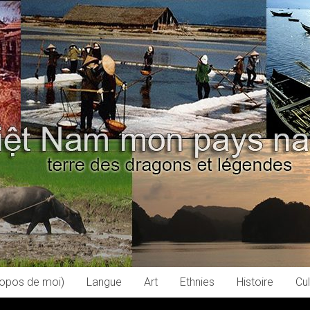
ropos de moi)
Langue
Art
Ethnies
Histoire
Cul