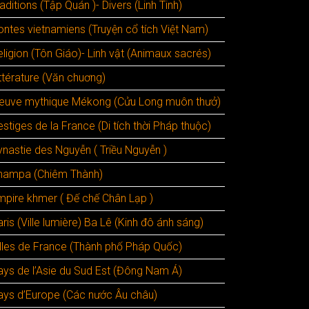
aditions (Tập Quán )- Divers (Linh Tinh)
ontes vietnamiens (Truyện cổ tích Việt Nam)
ligion (Tôn Giáo)- Linh vật (Animaux sacrés)
ttérature (Văn chuơng)
leuve mythique Mékong (Cửu Long muôn thưở)
stiges de la France (Di tích thời Pháp thuộc)
ynastie des Nguyễn ( Triều Nguyễn )
hampa (Chiêm Thành)
mpire khmer ( Đế chế Chân Lạp )
ris (Ville lumière) Ba Lê (Kinh đô ánh sáng)
illes de France (Thành phố Pháp Quốc)
ays de l’Asie du Sud Est (Đông Nam Á)
ays d’Europe (Các nước Âu châu)