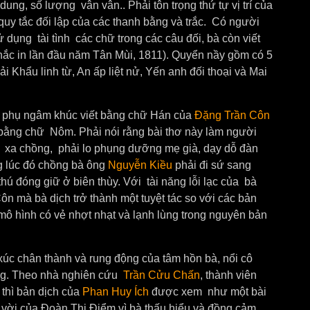
 dung, số lượng vân vân.. Phải tôn trọng thứ tự vị trí của
 quy tắc đối lập của các thanh bằng và trắc. Có người
ử dụng tài tình các chữ trong các câu đối, bà còn viết
hắc in lần đầu năm Tân Mùi, 1811). Quyển nầy gồm có 5
 Khẩu linh từ, An ấp liệt nử, Yến anh đối thoại và Mai
h phụ ngâm khúc viết bằng chữ Hán của
Đặng Trần Côn
ằng chữ Nôm. Phải nói rằng bài thơ này làm người
xa chồng, phải lo phụng dưỡng mẹ già, dạy dỗ đàn
g lúc đó chồng bà ông
Nguyễn Kiều
phải đi sứ sang
thú đóng giữ ở biên thùy.
Với tài năng lỗi lạc của bà
n mà bà dịch trở thành một tuyệt tác so với các bản
mô hình có vẻ nhợt nhạt và lạnh lùng trong nguyên bản
úc chân thành và rung động của tâm hồn bà, nổi cô
ng. Theo nhà nghiên cứu
Trần Cửu Chấn
, thành viên
thì bản dịch của
Phan Huy Ích
được xem như một bài
 vời của Đoàn Thị Điểm vì bà thấu hiểu và đồng cảm