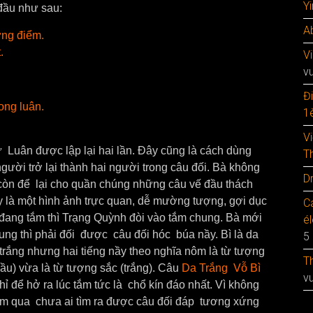
Y
 đầu như sau:
A
ỡng điểm.
.
V
v
Đ
ong luân.
1è
V
 Luân được lập lại hai lần. Đây cũng là cách dùng
T
người trở lại thành hai người trong câu đối. Bà không
D
 còn để lại cho quần chúng những câu vế đầu thách
 là một hình ảnh trực quan, dễ mường tượng, gợi dục
C
 đang tắm thì Trạng Quỳnh đòi vào tắm chung. Bà mới
é
g thì phải đối được câu đối hóc búa nầy. Bì là da
5
 trắng nhưng hai tiếng nầy theo nghĩa nôm là từ tượng
T
mầu) vừa là từ tượng sắc (trắng). Câu
Da Trắng Vỗ Bì
v
hỉ để hở ra lúc tắm tức là chổ kín đáo nhất. Vì không
ăm qua chưa ai tìm ra được câu đối đáp tương xứng