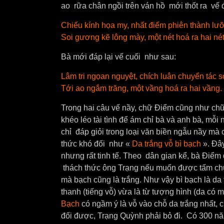
ao rữa chân ngồi trên ván hồ mới thốt ra vế
Chiếu kính họa my, nhất điểm phiên thành lư
Soi gương kẽ lông mày, một nét hoá ra hai nét
Bà mới đáp lại vế cuối như sau:
Lâm tri ngọan nguyệt, chích luân chuyển tác s
Tới ao ngắm trăng, một vầng hoá ra hai vầng.
Trong hai câu vế nầy, chữ Điểm cũng như chữ
khéo léo tài tình để ám chỉ bà và anh bà, mỗi 
chỉ đáp giỏi trong loại văn biền ngẫu nầy mà
thức khó đối như «
Da trắng vỗ bì bạch
». Đây
nhưng rất tinh tế. Theo dân gian kể, bà Điểm
thách thức ông Trạng nếu muốn được tấm chun
mà bạch cũng là trắng. Như vậy bì bạch là da
thanh (tiếng vỗ) vừa là từ tượng hình (da có 
Bạch
có ngầm ý là vỗ vào chỗ da trắng nhất, c
đối được, Trạng Quỳnh phải bỏ đi. Có 300 n