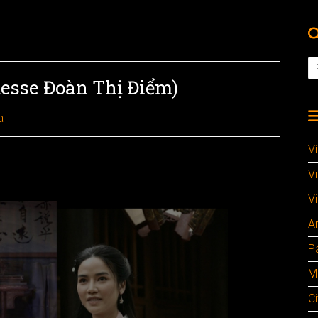
tesse Đoàn Thị Điểm)
a
V
V
Vi
A
P
M
Ci