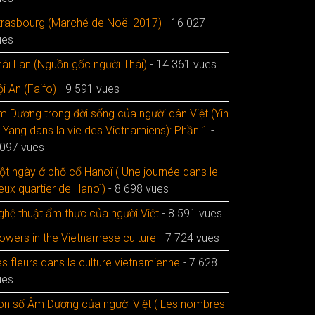
trasbourg (Marché de Noël 2017)
- 16 027
ues
hái Lan (Nguồn gốc người Thái)
- 14 361 vues
i An (Faifo)
- 9 591 vues
m Dương trong đời sống của người dân Việt (Yin
t Yang dans la vie des Vietnamiens): Phần 1
-
 097 vues
ột ngày ở phố cổ Hanoï ( Une journée dans le
eux quartier de Hanoï)
- 8 698 vues
ghệ thuật ẩm thực của người Việt
- 8 591 vues
lowers in the Vietnamese culture
- 7 724 vues
s fleurs dans la culture vietnamienne
- 7 628
ues
on số Âm Dương của người Việt ( Les nombres