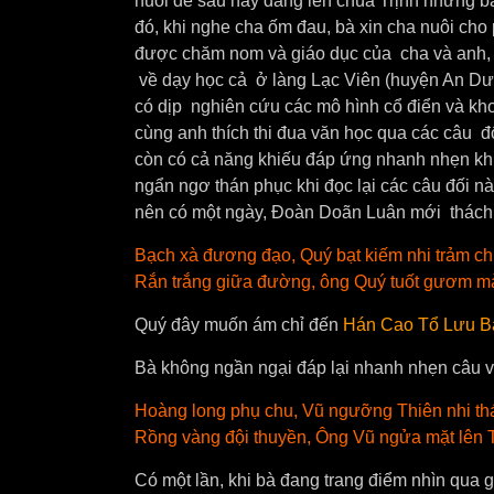
nuôi để sau nầy dâng lên chúa Trịnh nhưng bà
đó, khi nghe cha ốm đau, bà xin cha nuôi ch
được chăm nom và giáo dục của cha và anh, c
về dạy học cả ở làng Lạc Viên (huyện An Dư
có dịp nghiên cứu các mô hình cổ điển và kh
cùng anh thích thi đua văn học qua các câu đố
còn có cả năng khiếu đáp ứng nhanh nhẹn kh
ngẩn ngơ thán phục khi đọc lại các câu đối n
nên có một ngày, Đoàn Doãn Luân mới thách 
Bạch xà đương đạo, Quý bạt kiếm nhi trảm chi
Rắn trắng giữa đường, ông Quý tuốt gươm 
Quý đây muốn ám chỉ đến
Hán Cao Tổ Lưu B
Bà không ngần ngại đáp lại nhanh nhẹn câu vế
Hoàng long phụ chu, Vũ ngưỡng Thiên nhi thá
Rồng vàng đội thuyền, Ông Vũ ngửa mặt lên 
Có một lần, khi bà đang trang điểm nhìn qu