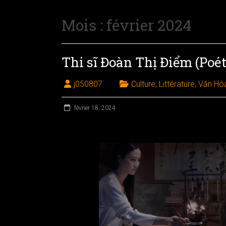
Mois :
février 2024
Thi sĩ Đoàn Thị Điểm (Poé
j050807
Culture
,
Littérature
,
Văn Hó
février 18, 2024