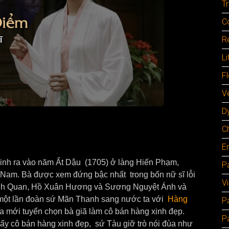
Tr
C
Re
Li
F
Ve
D
C
E
sinh ra vào năm Ất Dậu (1705) ở làng Hiến Phạm,
Pa
Nam. Bà đựợc xem đứng bậc nhất trong bốn nữ sĩ lỗi
V
anh Quan, Hồ Xuân Hương và Sương Nguyệt Ánh và
một lần đoàn sứ Mãn Thanh sang nước ta với
Hàng
P
ta mới tuyển chọn bà giã làm cô bán hàng xinh đẹp.
P
ấy cô bán hàng xinh đẹp, sứ Tàu giỡ trò nói đùa như