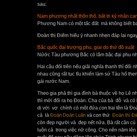
sau:
Nam phương nhất thốn thổ, bất tri kỷ nhân ca
Phương Nam có một tấc đất mà không biết ba
Đoàn thị Điểm hiểu ý nhanh nhẹn đáp lại ngay
Bắc quốc đại trượng phu, giai do thứ đồ xuất
Nứớc Tàu phương Bắc có lắm bậc đại phu nh
Hai câu đối trên nếu giãi nghĩa thanh thì đối 
nhau cũng rất tục tĩu khiến làm sứ Tàu hổ th
gái nước Nam.
Theo gia phả thì gia đình bà thuộc về họ Lê
thì mới đổi ra họ Đoàn. Cha của bà đỗ và có 
dị với vợ chính có một đứa con trai tên là Đo
Đoàn Doãn Luân
Đoàn thị Đ
cả là
và con thứ
còn đẹp người và đẹp nết nữa. Bà rất cần c
luôn cả trong việc nữ công. Cho nên năm lên