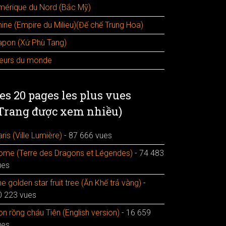
mérique du Nord (Bắc Mỹ)
hine (Empire du Milieu)(Đế chế Trung Hoa)
apon (Xứ Phù Tang)
leurs du monde
es 20 pages les plus vues
Trang được xem nhiều)
ris (Ville Lumière)
- 87 666 vues
ome (Terre des Dragons et Légendes)
- 74 483
ues
e golden star fruit tree (Ăn Khế trả vàng)
-
0 223 vues
n rồng cháu Tiên (English version)
- 16 659
ues