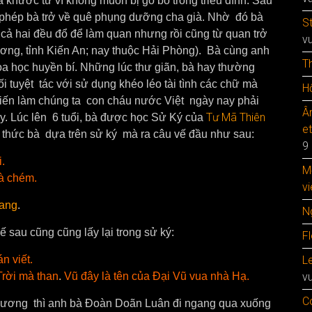
 khước từ vì không muốn bị gò bó trong triều đình. Sau
o phép bà trở về quê phụng dưỡng cha già. Nhờ đó bà
S
ả hai đều đổ để làm quan nhưng rồi cũng từ quan trở
v
ơng, tỉnh Kiến An; nay thuộc Hải Phòng). Bà cùng anh
T
oa học huyền bí. Những lúc thư giãn, bà hay thường
i tuyệt tác với sử dụng khéo léo tài tình các chữ mà
Hộ
iến làm chúng ta con cháu nước Việt ngày nay phải
Â
Tư Mã Thiên
ày. Lúc lên 6 tuổi, bà được học Sử Ký của
e
thức bà dựa trên sử ký mà ra câu vế đầu như sau:
9
.
M
mà chém.
vi
ang
.
N
 sau cũng cũng lấy lại trong sử ký:
F
n viết.
Le
Trời mà than
.
Vũ đây là tên của Đại Vũ vua nhà Hạ.
v
C
a gương thì anh bà Đoàn Doãn Luân đi ngang qua xuống