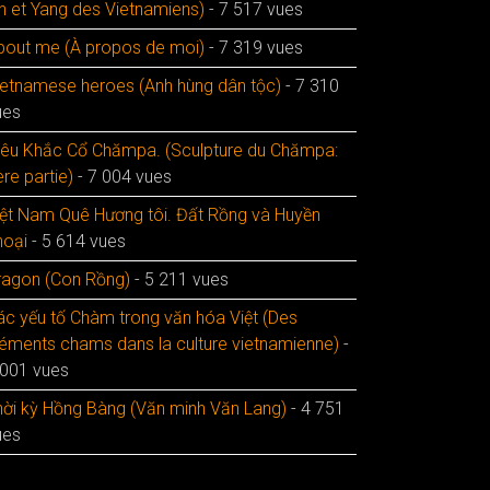
in et Yang des Vietnamiens)
- 7 517 vues
bout me (À propos de moi)
- 7 319 vues
ietnamese heroes (Anh hùng dân tộc)
- 7 310
ues
iêu Khắc Cổ Chămpa. (Sculpture du Chămpa:
re partie)
- 7 004 vues
iệt Nam Quê Hương tôi. Đất Rồng và Huyền
hoại
- 5 614 vues
ragon (Con Rồng)
- 5 211 vues
ác yếu tố Chàm trong văn hóa Việt (Des
léments chams dans la culture vietnamienne)
-
 001 vues
hời kỳ Hồng Bàng (Văn minh Văn Lang)
- 4 751
ues