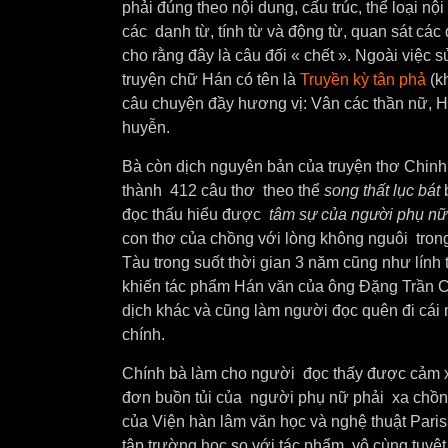
phải đúng theo nội dung, cấu trúc, thể loại nội
các danh từ, tính từ và động từ, quan sát các
cho rằng đây là câu đối « chết ». Ngoài việc s
truyện chữ Hán có tên là
Truyền kỳ tân phả
(k
câu chuyện đầy hương vị: Vân các thần nữ, Hải
huyễn.
Bà còn dịch nguyên bản của truyện thơ Chin
thành 412 câu thơ theo thể
song thất lục bát
b
đọc thấu hiểu được
tâm sự của người phụ nữ
con thơ của chồng với lòng không nguôi tron
Tàu trong suốt thời gian 3 năm cũng như lính 
khiến tác phẩm Hán văn của ông Đặng Trần Cô
dịch khác và cũng làm người đọc quên đi cái 
chính.
Chính bà làm cho người đọc thấy được cảm x
đơn buồn tủi của người phụ nữ phải xa chồ
của Viện hàn lâm văn học và nghệ thuật Paris 
tập trường học so với tác phẩm vô cùng tuyệt