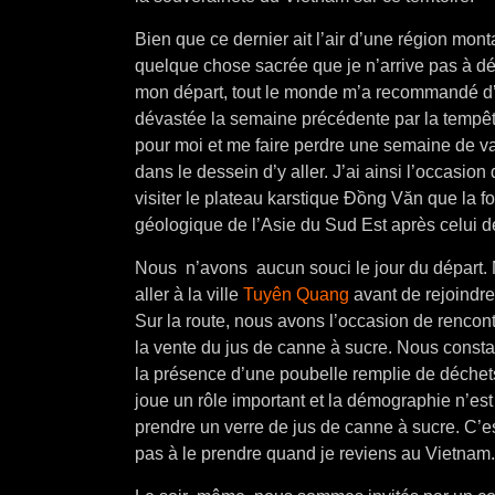
Bien que ce dernier ait l’air d’une région mon
quelque chose sacrée que je n’arrive pas à décr
mon départ, tout le monde m’a recommandé d’a
dévastée la semaine précédente par la tempê
pour moi et me faire perdre une semaine de va
dans le dessein d’y aller. J’ai ainsi l’occasio
visiter le plateau karstique Đồng Văn que 
géologique de l’Asie du Sud Est après celui de
Nous
n’avons aucun souci le jour du départ.
aller à la ville
Tuyên Quang
avant de rejoindre 
Sur la route, nous avons l’occasion de rencon
la vente du jus de canne à sucre. Nous const
la présence d’une poubelle remplie de déchet
joue un rôle important et la démographie n’es
prendre un verre de jus de canne à sucre. C’es
pas à le prendre quand je reviens au Vietnam.