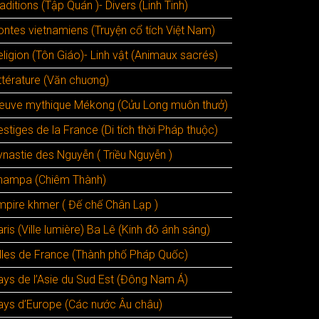
aditions (Tập Quán )- Divers (Linh Tinh)
ontes vietnamiens (Truyện cổ tích Việt Nam)
ligion (Tôn Giáo)- Linh vật (Animaux sacrés)
ttérature (Văn chuơng)
leuve mythique Mékong (Cửu Long muôn thưở)
stiges de la France (Di tích thời Pháp thuộc)
ynastie des Nguyễn ( Triều Nguyễn )
hampa (Chiêm Thành)
mpire khmer ( Đế chế Chân Lạp )
ris (Ville lumière) Ba Lê (Kinh đô ánh sáng)
illes de France (Thành phố Pháp Quốc)
ays de l’Asie du Sud Est (Đông Nam Á)
ays d’Europe (Các nước Âu châu)