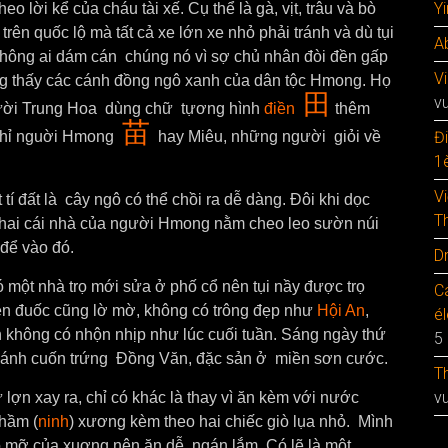
Y
o lời kể của cháu tài xế. Cụ thể là gà, vịt, trâu và bò
n quốc lộ mà tất cả xe lớn xe nhỏ phải tránh và dù tụi
A
không ai dám cán chúng nó vì sợ chủ nhân đòi đền gấp
V
ng thấy các cánh đồng ngô xanh của dân tộc Hmong. Họ
田
v
người Trung Hoa dùng chữ tựơng hình
điền
thêm
苗
hỉ nguời Hmong
hay Miêu, những người giỏi về
Đ
1è
V
 tí đất là cây ngô có thể chồi ra dễ dàng. Đôi khi dọc
T
 hai cái nhà của người Hmong nằm cheo leo sườn núi
o để vào đó.
D
ột nhà trọ mới sửa ở phố cổ nên tụi nầy được trọ
C
èn đuốc cũng lờ mờ, không có trông đẹp như
Hội An
,
é
n không có nhộn nhịp như lúc cuối tuần.
Sáng ngày thứ
5
n bánh cuốn trứng Đồng Văn, đặc sản ở miền sơn cước.
T
v
lợn xay ra, chỉ có khác là thay vì ăn kèm với nước
hầm (
ninh
) xương kèm theo hai chiếc giò lụa nhỏ. Mình
có mỡ của xuơng nên ăn dễ ngán lắm. Có lẽ là một