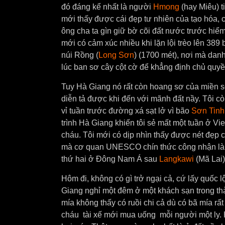
đó đáng kể nhất là người
Hmong
(hay Miêu) t
mới thấy được cái đẹp tư nhiên của tạo hóa, 
ông cha ta gìn giữ bờ cõi đất nước trước hi
mới có cảm xúc nhiều khi lặn lội trèo lên 38
núi Rồng (
Long Sơn
) (1700 mét), nơi mà dan
lúc ban sơ cây cột cờ để khẳng định chủ quyề
Tuy Hà Giang nó rất còn hoang sơ của miền s
diễn tả được khi đến với mãnh đất nầy. Tôi c
vỉ tuần trước đường xá sạt lở vì bão
Sơn Tinh
trình Hà Giang khiến tôi sẻ mất một tuần ở Vi
cháu. Tôi mới có dịp nhìn thấy được nét đẹ
mà cơ quan UNESCO chín thức công nhận là C
thứ hai ở Đông Nam Á sau
Langkawi
(Mã Lai
Hôm đi, không có gì trở ngại cả, cứ lấy quốc
Giang nghỉ một đêm ở một khách sạn trong t
mía không thấy có ruồi chi cả dù có bã mía rất
cháu tài xế mới mua uống mỗi người một ly.