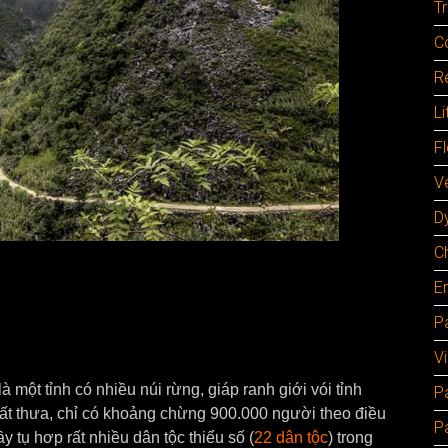
Tr
C
Re
Li
F
Ve
D
C
E
Pa
V
một tỉnh có nhiều núi rừng, giáp ranh giới vói tỉnh
P
t thưa, chỉ có khoảng chừng 900.000 người theo điều
P
 tụ hơp rất nhiều dân tộc thiểu số (
22 dân tộc
) trong