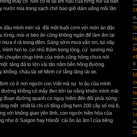
hông thấy có ruồi có lẽ tại khí hậu của rừng núi và dân
ly nước mía trong sạch chớ bao giờ dám uống mỗi lần
S
v
n dâu mình mời và đãi một buổi cơm với món ăn đặc
T
u rừng, mùi vị béo ăn cũng không ngán để làm ấm lại
Hộ
y mưa rỉ rả trong đêm. Sáng sớm mưa vẫn rơi, tụi nầy
Â
C, mình hơi lo, cứ nhủ thầm trong lòng, cứ sương mù
e
thì chuyện chụp hình của mình cũng hỏng chưa nói
9
ó một tảng đá to lớn vài tấn nằm bên hông đường.
 không, cháu tài xế Minh cứ lẳng lặng lái xe.
M
vi
 định có ở nơi người con Việt mà sự lo âu của mình
 đường không có mây đen trời lại nắng khiến mình mãi
N
ng đoạn đường quanh co nguy hiểm đến đổi phải sửng
F
 cũng mệt nhất là chỉ có tổng cộng hơn 200 cây số mà 6,
ưng với không gian yên tĩnh, con người hiền hòa của
Le
g như ở Saïgon hay Hànội cái ồn ào ầm ĩ của tiếng
v
C