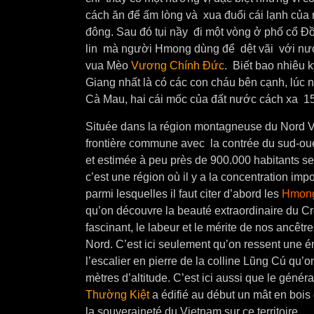
cách ăn để ấm lòng và xua đuổi cái lạnh củ
đông. Sau đó tụi nầy đi một vòng ở phố cổ Đồ
lin mà người Hmong dùng để dệt vãi với nướ
vua Mèo
Vương Chính Đức
. Biết bao nhiêu 
Giang nhất là có các con cháu bên cạnh, lúc 
Cà Mau, hai cái mốc của đất nước cách xa 15
Située dans la région montagneuse du Nord V
frontière commune avec la contrée du sud-ou
et estimée à peu près de 900.000 habitants se
c’est une région où il y a la concentration im
parmi lesquelles il faut citer d’abord les
Hmon
qu’on découvre la beauté extraordinaire du C
fascinant, le labeur et le mérite de nos ancêt
Nord. C’est ici seulement qu’on ressent une 
l’escalier en pierre de la colline Lũng Cú qu’
mètres d’altitude. C’est ici aussi que le gén
Thường Kiệt
a édifié au début un mât en bois
la souveraineté du Vietnam sur ce territoire.