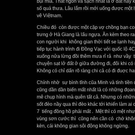
bụi mía. Thât ngon và sạch nhất là ở đất nầy k
số quá thưa. Lâu lắm rồi mới uống được một 
vê Việtnam.
Chiều đó còn được một cặp vợ chồng bạn co
trưng ở Hà Giang là lẩu ngựa. Ăn kèm theo ra
con người khi không gian thời tiết se lạnh ha
tiếp tục hành trình đi Đồng Vạc với quốc lộ 4
xuống nửa lừng đồi thêm mưa rỉ rả như vầy 
chuyện sạt lở đất ở giữa đường đi, đôi khi c
Không có chỉ dẩn rõ ràng chi cả có đi đuợc hay
Chính nhờ sự bình tĩnh cũa Minh và tính tiền
cũng dần dần biến mất nhất là có những đọan
mê chụp hình mà quên tất cả. Nhưng có nhữ
sốt đèo nầy qua thì đèo khác tới khiến làm ai
7 tiếng đồng hồ phải mất . Mệt thì có mệt nh
vùng sơn cước thì cũng nên cần có chớ khôn
kèn, cái không gian sôi động không ngừng.