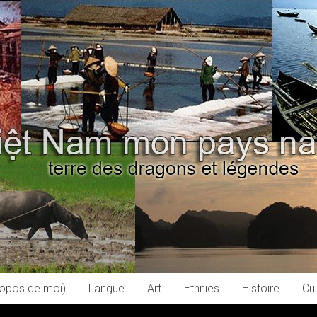
ropos de moi)
Langue
Art
Ethnies
Histoire
Cul