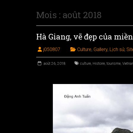
Mois :
août 2018
Hà Giang, vẽ đẹp của miền
j050807
Culture
,
Gallery
,
Lịch sử
,
Sit
août 26, 2018
culture
,
Histoire
,
tourisme
,
Vietn