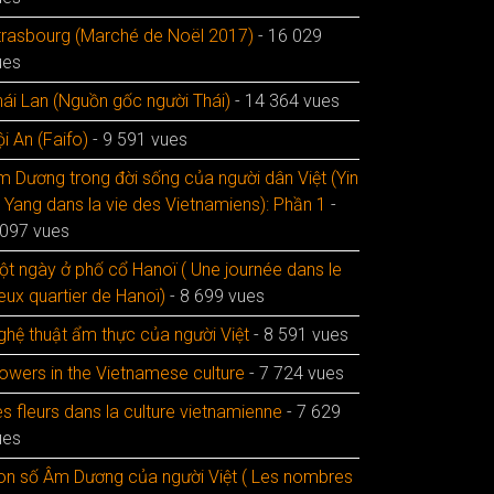
trasbourg (Marché de Noël 2017)
- 16 029
ues
hái Lan (Nguồn gốc người Thái)
- 14 364 vues
i An (Faifo)
- 9 591 vues
m Dương trong đời sống của người dân Việt (Yin
t Yang dans la vie des Vietnamiens): Phần 1
-
 097 vues
ột ngày ở phố cổ Hanoï ( Une journée dans le
eux quartier de Hanoï)
- 8 699 vues
ghệ thuật ẩm thực của người Việt
- 8 591 vues
lowers in the Vietnamese culture
- 7 724 vues
s fleurs dans la culture vietnamienne
- 7 629
ues
on số Âm Dương của người Việt ( Les nombres