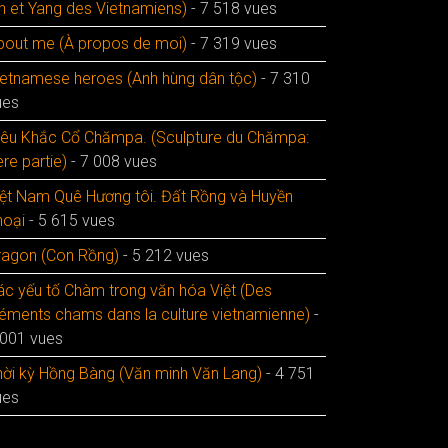
in et Yang des Vietnamiens)
- 7 518 vues
bout me (À propos de moi)
- 7 319 vues
ietnamese heroes (Anh hùng dân tộc)
- 7 310
ues
iêu Khắc Cổ Chămpa. (Sculpture du Chămpa:
re partie)
- 7 008 vues
iệt Nam Quê Hương tôi. Đất Rồng và Huyền
hoại
- 5 615 vues
ragon (Con Rồng)
- 5 212 vues
ác yếu tố Chàm trong văn hóa Việt (Des
léments chams dans la culture vietnamienne)
-
 001 vues
hời kỳ Hồng Bàng (Văn minh Văn Lang)
- 4 751
ues