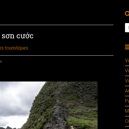
 sơn cước
es touristiques
V
am
V
Vi
A
P
M
Ci