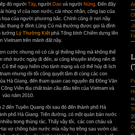
iếp đó người
Tày
, người
Dao
và người
Nùng
. Đến đây
A
cái hùng vĩ của non nước, cái nhọc nhằn, công lao của
C
ểm họa của người phương bắc. Chính cũng ở nơi nầy
J
9 bậc thang ở đỉnh Lũng Cú mà thường được gọi là đỉnh
h tướng
Lý Thường Kiệt
phá Tống bình Chiêm dựng lên
F
n Vietnam trên mãnh đất nầy.
ơn cước nhưng nó có cái gì thiêng liêng mà không thể
L
òn nhớ trước ngày đi đến, ai cũng khuyên không nên đi
(
. Có thể nguy hiểm cho tánh mạng và có thể hủy đi lịch
etnam nhưng rồi tôi cũng quyết tâm đi cùng các con
Pa
p của Hà Giang, đến tham quan cao nguyên đá Đồng Văn
ông Viên địa chất toàn cầu đầu tiên của Vietnam và
H
) vào năm 2010.
v
 lộ 2 đến Tuyên Quang rồi sau đó đến thành phố Hà
Th
hành phố Hà Giang. Trên đường, có một quán bán nước
2
 nhiều trong thùng rác. Thấy vậy tôi, các con cháu và
Co
 Hai vợ chồng bán nước mía nầy họ trồng sau vườn các
v