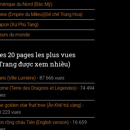
mérique du Nord (Bắc Mỹ)
hine (Empire du Milieu)(Đế chế Trung Hoa)
apon (Xứ Phù Tang)
leurs du monde
es 20 pages les plus vues
Trang được xem nhiều)
ris (Ville Lumière)
- 87 666 vues
ome (Terre des Dragons et Légendes)
- 74 494
ues
e golden star fruit tree (Ăn Khế trả vàng)
-
0 223 vues
n rồng cháu Tiên (English version)
- 16 659
ues