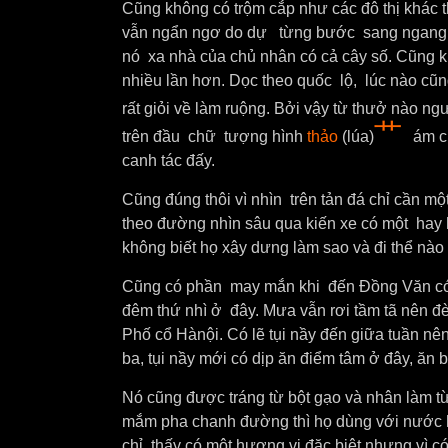
Cũng không có trộm cắp như các đô thị khác the
vẫn ngẩn ngơ do dự từng bước sang ngang trê
nó xa nhà của chủ nhân có cả cây số. Cũng 
nhiều lần hơn. Dọc theo quốc lộ, lúc nào cũ
rất giỏi về làm ruộng. Bởi vậy từ thưở nào 
艹
trên đầu chữ tượng hình
thảo
(lúa)
ám c
canh tác đấy.
Cũng đúng thôi vì nhìn trên tản đá chỉ cần một
theo đường nhìn sâu qua kiến xe có một hay
không biết họ xây dưng làm sao và đi thể nà
Cũng có phần may mắn khi đến Đồng Văn có m
đêm thứ nhì ở đây. Mưa vẫn rơi tầm tã nên đ
Phố cổ Hànội. Có lẽ tụi nầy đến giữa tuần nê
ba, tụi nầy mới có dịp ăn điểm tâm ở đây, ă
Nó cũng được tráng từ bột gạo và nhân làm từ 
mắm pha chanh đường thì họ dùng với nước 
chỉ thấy có một hương vị đặc biệt nhưng vì 