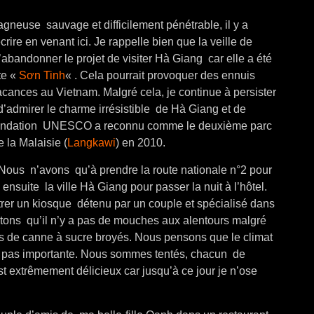
tagneuse sauvage et difficilement pénétrable, il y a
ire en venant ici. Je rappelle bien que la veille de
bandonner le projet de visiter Hà Giang car elle a été
te «
Sơn Tinh
« . Cela pourrait provoquer des ennuis
cances au Vietnam. Malgré cela, je continue à persister
n d’admirer le charme irrésistible de Hà Giang et de
la fondation UNESCO a reconnu comme le deuxième parc
 la Malaisie (
Langkawi
) en 2010.
 Nous n’avons qu’à prendre la route nationale n°2 pour
ensuite la ville Hà Giang pour passer la nuit à l’hôtel.
trer un kiosque détenu par un couple et spécialisé dans
atons qu’il n’y a pas de mouches aux alentours malgré
s de canne à sucre broyés. Nous pensons que le climat
t pas importante.
Nous sommes tentés, chacun de
t extrêmement délicieux car jusqu’à ce jour je n’ose