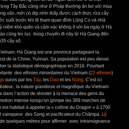
a rừng Tây Bắc cũng như ở Pháp thường ăn bơ với mùa
ng văn, mới có dịp nhìn thấy được cách thức rửa cây
c suối trước khi đi tham quan đỉnh Lũng Cú và nhà
kỷ niệm khó quên và cảm xúc không ít với ba ngày ở Hà
nào cũng trơ lực trong chuyến đi nầy từ Hà Giang đến
35 cây số.
ietnam, Hà Giang est une province partageant la
est de la Chine, Yunnan. Sa population est peu dense
lon la statistique démographique en 2016. Pourtant
portante des ethnies minoritaires du Vietnam (
22 ethnies
)
gs
suivis par les
Tày
, les
Dao
et les
Nùng
. C’est ici
réateur, la nature grandiose et magnifique du Vietnam
res dans l’action de résister à la menace des gens du
émotion intense lorsqu’on grimpe les 389 marches de
on est habitué à appeler la « colline du Dragon » à 1700
éral vainqueur des Song et pacificateur du Chămpa
Lý
 de quelques mètres pour affirmer avec intransigeance