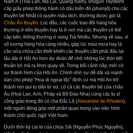
Nam Á (Thái Lan, Mã Lai, Quảng Nam), shogun Toyotomi
cấp giấy phép thông hành có dấu triện đỏ (shuinjô) cho các
thuyền bè Nhật có quyền mậu dịch, thường được gọi là
Châu Ấn thuyền
. Lúc đầu, các cuộc trao đổi hàng hóa
thường ở trên thuyền hay là ở nơi mà các thuyền có thể
cập bến, thông thường ở vùng Trà Nhiêu. Nhưng về sau, vì
số lượng hàng hóa càng nhiều, gặp lúc mùa mưa hay là
cần sửa chửa cần thiết khiến các thuyền cần phải đậu lại
lâu dài ở Hội An hơn dự đoán để chờ những lúc thời tiết
thuận lợi mà ra khơi quay về. Trong bối cảnh nầy, mới có
sự thành hình của Hội An. Chính nhờ sự dễ dãi và mạnh
dạn cho phép “Hoa di ngoại tộc” định cư mà Hội An trở
thành nơi qui tụ dân tứ xứ, có cả các thuyền bè của châu
Âu (Hoà Lan, Anh, Pháp và Bồ Đào Nha) cùng các tu sĩ
công giáo trong đó có cha Đắc Lộ (
Alexandre de Rhodes
),
một nguời đóng góp một phần quan trọng vào việc hình
thành chữ quốc ngữ Việt Nam.
Dưới thời kỳ cai trị của chúa Sãi (Nguyễn Phúc Nguyên),