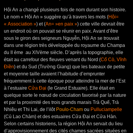
Hội An a changé plusieurs fois de nom durant son histoire.
Le nom « Hội An » suggère qu’à travers les mots (
Hội=
« Association »
) et (
An= »en paix »
) cette ville devrait être
un endroit où on pouvait se réunir en paix. Avant d’être
sous le giron des seigneurs Nguyễn, Hội An se trouvait
dans une région très développée du royaume du Champa
du II ème au XIVème siècle. D’après la topographie, elle
était au carrefour des fleuves venant du Nord (
Cổ Cò, Vĩnh
Điền
) et du Sud (Trường Giang) que les bateaux de petite
et moyenne taille avaient l’habitude d’emprunter
fréquemment à cette époque pour atteindre la mer de l’Est
à l’estuaire
Cửa Đại
(le Grand Estuaire). Elle était en
quelque sorte le nœud de circulation favorisé par la nature
et par la proximité des trois grands marais Trà Quế, Trà
Nhiêu et Thi Lai, de l’ilôt
Poulo-Cham
ou
Pulluciampelle
(Cù Lao Chàm) et des estuaires Cửa Đại et Cửa Hàn.
Selon certains historiens, la région Hội An servait du lieu
d’approvisionnement des cités chames sacrées situées en