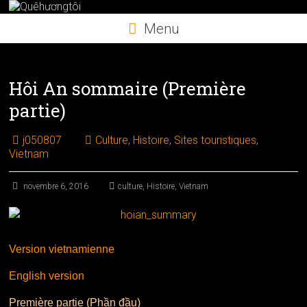
Skip
to
Menu
content
Hôi An sommaire (Première
partie)
j050807
Culture
,
Histoire
,
Sites touristiques
,
Vietnam
novembre 6, 2016
culture
,
Histoire
,
Vietnam
Version vietnamienne
English version
Première partie (Phần đầu)