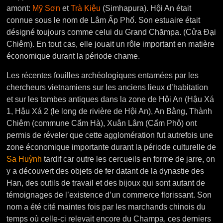
amont:
Mỹ Sơn
et
Trà Kiệu
(Simhapura). Hội An était
connue sous le nom de Lâm Ấp Phố. Son estuaire était
désigné toujours comme celui du Grand Chămpa. (Cửa Đại
Chiêm). En tout cas, elle jouait un rôle important en matière
économique durant la période chame.
Les récentes fouilles archéologiques entamées par les
chercheurs vietnamiens sur les anciens lieux d’habitation
et sur les tombes antiques dans la zone de Hội An (Hậu Xá
1, Hậu Xá 2 (le long de rivière de Hội An), An Bằng, Thành
Chiêm (commune Cẩm Hà), Xuân Lâm (Cẩm Phô) ont
permis de réveler que cette agglomération fut autrefois une
zone économique importante durant la période culturelle de
Sa Huỳnh
tardif car outre les cercueils en forme de jarre, on
y a découvert des objets de fer datant de la dynastie des
Han, des outils de travail et des bijoux qui sont autant de
témoignages de l’existence d’un commerce florissant. Son
nom a été cité maintes fois par les marchands chinois du
temps où celle-ci relevait encore du Champa, ces derniers