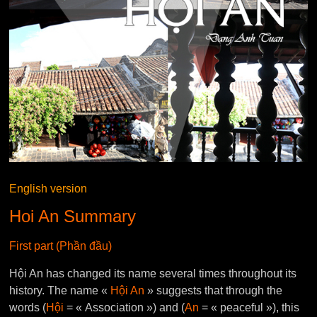
English version
Hoi An Summary
First part (Phần đầu)
Hội An has changed its name several times throughout its
history. The name «
Hội An
» suggests that through the
words (
Hội
= « Association ») and (
An
= « peaceful »), this