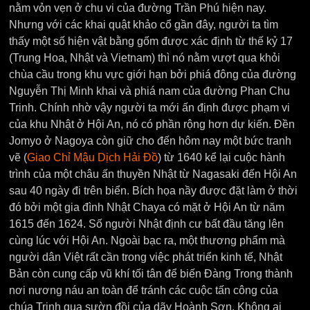
nằm vỏn vẹn ở chu vi của đường Trần Phú hiện nay.
Nhưng với các khai quật khảo cổ gần đây, người ta tìm
thấy một số hiện vật bằng gốm được xác định từ thế kỷ 17
(Trung Hoa, Nhật và Vietnam) thì nó nằm vượt qua khỏi
chùa cầu trong khu vực giới hạn bởi phiá đông của đường
Nguyễn Thị Minh khai và phiá nam của đường Phan Chu
Trinh. Chính nhờ vậy người ta mới ấn định được phạm vi
của khu Nhật ở Hội An, nó có phần rộng hơn dự kiến. Đền
Jomyo ở Nagoya còn giữ cho đến hôm nay một bức tranh
vẽ (
Giao Chỉ Mậu Dịch Hải Đồ
) từ 1640 kể lại cuộc hành
trình của một châu ấn thuyền Nhật từ Nagasaki đến Hội An
sau 40 ngày đi trên biển. Bích họa nầy được đặt làm ở thời
đó bởi một gia đình Nhật Chaya có mặt ở Hội An từ năm
1615 đến 1624. Số người Nhật định cư bất đầu tăng lên
cùng lúc với Hội An. Ngoài bạc ra, một thương phẩm mà
người dân Việt rất cần trong việc phát triển kinh tế, Nhật
Bản còn cung cấp vũ khí tối tân để biến Đàng Trong thành
nơi nương náu an toàn để tránh các cuộc tấn công của
chúa Trịnh qua sườn đồi của dãy Hoành Sơn. Không ai