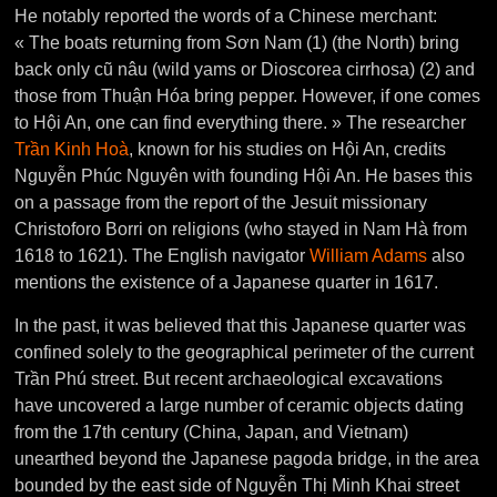
He notably reported the words of a Chinese merchant:
« The boats returning from Sơn Nam (1) (the North) bring
back only cũ nâu (wild yams or Dioscorea cirrhosa) (2) and
those from Thuận Hóa bring pepper. However, if one comes
to Hội An, one can find everything there. » The researcher
Trần Kinh Hoà
, known for his studies on Hội An, credits
Nguyễn Phúc Nguyên with founding Hội An. He bases this
on a passage from the report of the Jesuit missionary
Christoforo Borri on religions (who stayed in Nam Hà from
1618 to 1621). The English navigator
William Adams
also
mentions the existence of a Japanese quarter in 1617.
In the past, it was believed that this Japanese quarter was
confined solely to the geographical perimeter of the current
Trần Phú street. But recent archaeological excavations
have uncovered a large number of ceramic objects dating
from the 17th century (China, Japan, and Vietnam)
unearthed beyond the Japanese pagoda bridge, in the area
bounded by the east side of Nguyễn Thị Minh Khai street