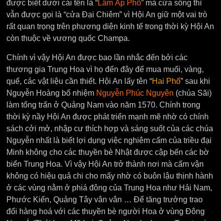
được biết dưới cái tên là “
Lâm Ấp Phố
” mà cửa sông thì
vẫn được gọi là “cửa Đại Chiêm” vì Hội An giữ một vai trò
rất quan trọng trên phương diện kinh tế trong thời kỳ Hội An
còn thuộc về vương quốc Champa.
Chính vì vậy Hội An được bao lần nhắc đến bởi các
thương gia Trung Hoa vì họ đến đây để mua muối, vàng,
quế, các vật liệu cần thiết. Hội An lấy tên “
Hai Phố
” sau khi
Nguyễn Hoàng bổ nhiệm
Nguyễn Phúc Nguyên
(chúa Sãi)
làm tổng trấn ở Quảng Nam vào năm 1570. Chính trong
thời kỳ nầy Hội An được phát triển mạnh mẽ nhờ có chính
sách cởi mở, nhập cư thích hợp và sáng suốt của các chúa
Nguyễn nhất là biết lợi dụng việc nghiêm cấm của triều đại
Minh không cho các thuyền bè Nhật được cập bến các bờ
biển Trung Hoa. Vì vậy Hội An trở thành nơi mà cấm vận
không có hiệu quả chi cho mấy nhờ có buôn lậu thịnh hành
ở các vùng nằm ở phiá đông của Trung Hoa như Hải Nam,
Phước Kiến, Quảng Tây vân vân … Để tăng trưởng trao
đổi hàng hoá với các thuyền bè người Hoa ở vùng Đông