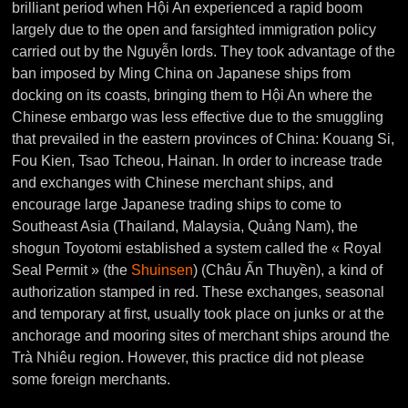
brilliant period when Hội An experienced a rapid boom
largely due to the open and farsighted immigration policy
carried out by the Nguyễn lords. They took advantage of the
ban imposed by Ming China on Japanese ships from
docking on its coasts, bringing them to Hội An where the
Chinese embargo was less effective due to the smuggling
that prevailed in the eastern provinces of China: Kouang Si,
Fou Kien, Tsao Tcheou, Hainan. In order to increase trade
and exchanges with Chinese merchant ships, and
encourage large Japanese trading ships to come to
Southeast Asia (Thailand, Malaysia, Quảng Nam), the
shogun Toyotomi established a system called the « Royal
Seal Permit » (the
Shuinsen
) (Châu Ấn Thuyền), a kind of
authorization stamped in red. These exchanges, seasonal
and temporary at first, usually took place on junks or at the
anchorage and mooring sites of merchant ships around the
Trà Nhiêu region. However, this practice did not please
some foreign merchants.