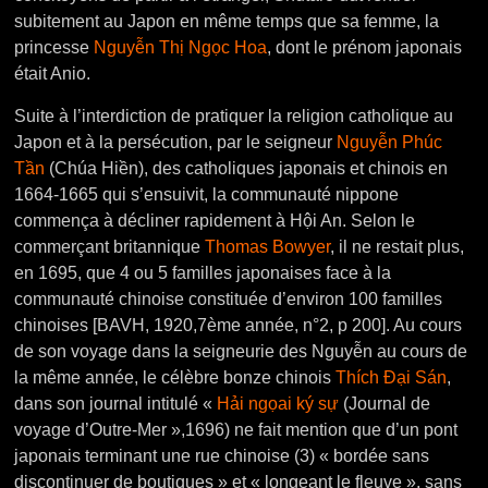
subitement au Japon en même temps que sa femme, la
princesse
Nguyễn Thị Ngọc Hoa
, dont le prénom japonais
était Anio.
Suite à l’interdiction de pratiquer la religion catholique au
Japon et à la persécution, par le seigneur
Nguyễn Phúc
Tần
(Chúa Hiền), des catholiques japonais et chinois en
1664-1665 qui s’ensuivit, la communauté nippone
commença à décliner rapidement à Hội An.
Selon le
commerçant britannique
Thomas Bowyer
, il ne restait plus,
en 1695, que 4 ou 5 familles japonaises face à la
communauté chinoise constituée d’environ 100 familles
chinoises [BAVH, 1920,7ème année, n°2, p 200]. Au cours
de son voyage dans la seigneurie des Nguyễn au cours de
la même année, le célèbre bonze chinois
Thích Đại Sán
,
dans son journal intitulé «
Hải ngọai ký sự
(Journal de
voyage d’Outre-Mer »,1696) ne fait mention que d’un pont
japonais terminant une rue chinoise (3) « bordée sans
discontinuer de boutiques » et « longeant le fleuve », sans