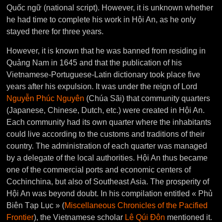
Quốc ngữ (national script). However, it is unknown whether
he had time to complete his work in Hội An, as he only
stayed there for three years.
However, it is known that he was banned from residing in
Quảng Nam in 1645 and that the publication of his
Vietnamese-Portuguese-Latin dictionary took place five
years after his expulsion. It was under the reign of Lord
Nguyễn Phúc Nguyên
(Chúa Sãi) that community quarters
(Japanese, Chinese, Dutch, etc.) were created in Hội An.
Each community had its own quarter where the inhabitants
could live according to the customs and traditions of their
country. The administration of each quarter was managed
by a delegate of the local authorities. Hội An thus became
one of the commercial ports and economic centers of
Cochinchina, but also of Southeast Asia. The prosperity of
Hội An was beyond doubt. In his compilation entitled « Phủ
Biên Tạp Lục » (
Miscellaneous Chronicles of the Pacified
Frontier
), the Vietnamese scholar
Lê Qúi Đôn
mentioned it.