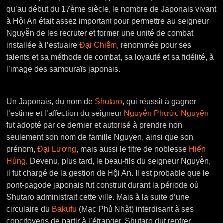
qu’au début du 17ème siècle, le nombre de Japonais vivant
à Hội An était assez important pour permettre au seigneur
Nguyễn de les recruter et former une unité de combat
installée à l’estuaire
Đại Chiêm
, renommée pour ses
talents et sa méthode de combat, sa loyauté et sa fidélité, à
l’image des samouraïs japonais.
Un Japonais, du nom de
Shutaro
, qui réussit à gagner
l’estime et l’affection du seigneur
Nguyễn Phước Nguyên
fut adopté par ce dernier et autorisé à prendre non
seulement son nom de famille Nguyen, ainsi que son
prénom,
Đại Lương
, mais aussi le titre de noblesse
Hiển
Hùng
. Devenu, plus tard, le beau-fils du seigneur Nguyễn,
il fut chargé de la gestion de Hội An. Il est probable que le
pont-pagode japonais fut construit durant la période où
Shutaro administrait cette ville. Mais à la suite d’une
circulaire du
Bakufu
(Mạc Phủ Nhật) interdisant à ses
concitoyens de partir à l’étranger, Shutaro dut rentrer