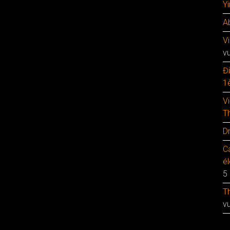
Y
A
V
v
Đ
1è
V
T
D
C
é
5
T
v