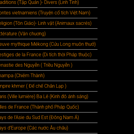
aditions (Tập Quán )- Divers (Linh Tinh)
ontes vietnamiens (Truyện cổ tích Việt Nam)
ligion (Tôn Giáo)- Linh vật (Animaux sacrés)
ttérature (Văn chuơng)
leuve mythique Mékong (Cửu Long muôn thưở)
stiges de la France (Di tích thời Pháp thuộc)
ynastie des Nguyễn ( Triều Nguyễn )
hampa (Chiêm Thành)
mpire khmer ( Đế chế Chân Lạp )
ris (Ville lumière) Ba Lê (Kinh đô ánh sáng)
illes de France (Thành phố Pháp Quốc)
ays de l’Asie du Sud Est (Đông Nam Á)
ays d’Europe (Các nước Âu châu)