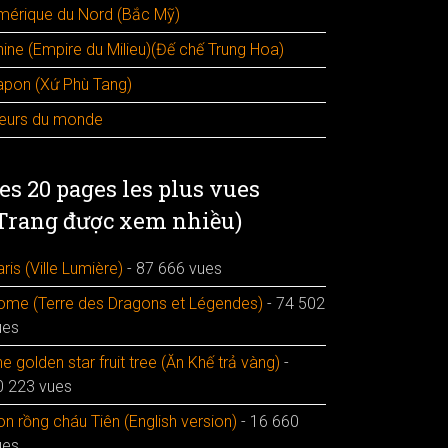
mérique du Nord (Bắc Mỹ)
hine (Empire du Milieu)(Đế chế Trung Hoa)
apon (Xứ Phù Tang)
leurs du monde
es 20 pages les plus vues
Trang được xem nhiều)
ris (Ville Lumière)
- 87 666 vues
ome (Terre des Dragons et Légendes)
- 74 502
ues
e golden star fruit tree (Ăn Khế trả vàng)
-
0 223 vues
n rồng cháu Tiên (English version)
- 16 660
ues