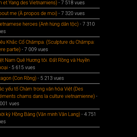
in et Yang des Vietnamiens)
- 7 518 vues
bout me (À propos de moi)
- 7 320 vues
ietnamese heroes (Anh hùng dân tộc)
- 7 310
ues
iêu Khắc Cổ Chămpa. (Sculpture du Chămpa:
re partie)
- 7 009 vues
iệt Nam Quê Hương tôi. Đất Rồng và Huyền
hoại
- 5 615 vues
ragon (Con Rồng)
- 5 213 vues
ác yếu tố Chàm trong văn hóa Việt (Des
léments chams dans la culture vietnamienne)
-
 001 vues
hời kỳ Hồng Bàng (Văn minh Văn Lang)
- 4 751
ues