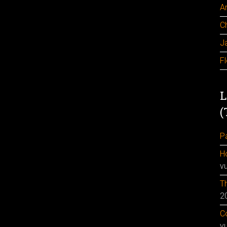
A
C
J
F
L
(
Pa
H
v
Th
2
Co
v