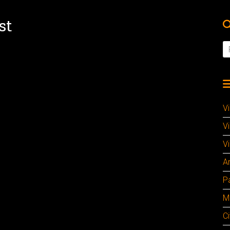
st
V
V
Vi
A
P
M
Ci