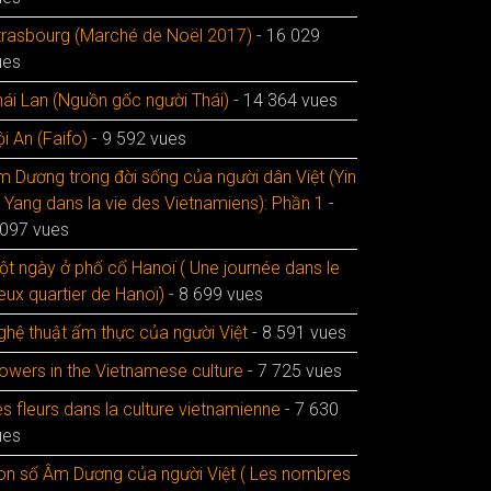
trasbourg (Marché de Noël 2017)
- 16 029
ues
hái Lan (Nguồn gốc người Thái)
- 14 364 vues
i An (Faifo)
- 9 592 vues
m Dương trong đời sống của người dân Việt (Yin
t Yang dans la vie des Vietnamiens): Phần 1
-
 097 vues
ột ngày ở phố cổ Hanoï ( Une journée dans le
eux quartier de Hanoï)
- 8 699 vues
ghệ thuật ẩm thực của người Việt
- 8 591 vues
lowers in the Vietnamese culture
- 7 725 vues
s fleurs dans la culture vietnamienne
- 7 630
ues
on số Âm Dương của người Việt ( Les nombres