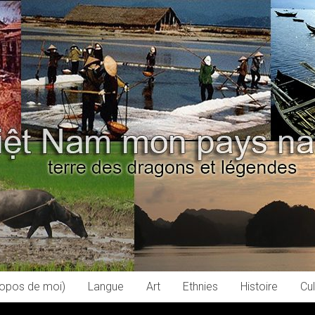
ropos de moi)
Langue
Art
Ethnies
Histoire
Cul