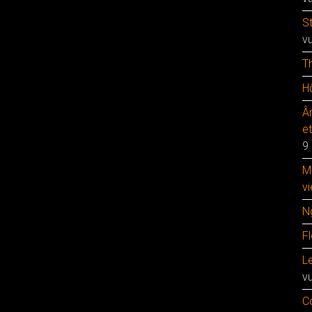
S
v
T
Hộ
Â
e
9
M
vi
N
F
Le
v
C