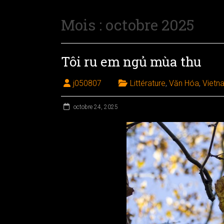
Mois :
octobre 2025
Tôi ru em ngủ mùa thu
j050807
Littérature
,
Văn Hóa
,
Vietn
octobre 24, 2025