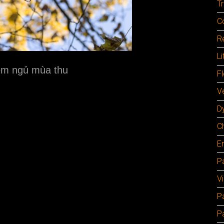
Tr
C
Re
Li
 em ngủ mùa thu
F
Ve
D
C
E
Pa
V
P
P