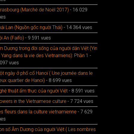
trasbourg (Marché de Noël 2017)
- 16 029
ues
hái Lan (Nguồn gốc người Thái)
- 14 364 vues
i An (Faifo)
- 9 591 vues
m Dương trong đời sống của người dân Việt (Yin
t Yang dans la vie des Vietnamiens): Phần 1
-
 097 vues
ột ngày ở phố cổ Hanoï ( Une journée dans le
eux quartier de Hanoï)
- 8 699 vues
ghệ thuật ẩm thực của người Việt
- 8 591 vues
lowers in the Vietnamese culture
- 7 724 vues
s fleurs dans la culture vietnamienne
- 7 629
ues
on số Âm Dương của người Việt ( Les nombres