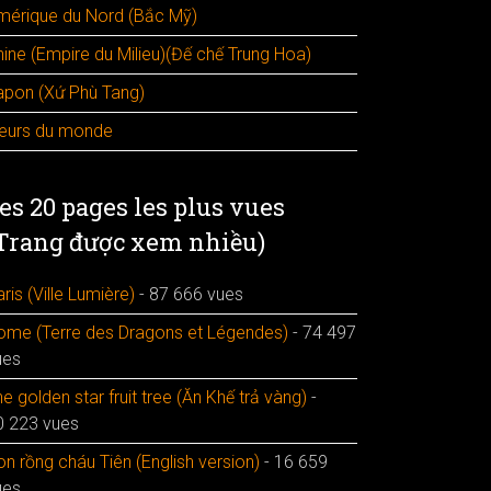
mérique du Nord (Bắc Mỹ)
hine (Empire du Milieu)(Đế chế Trung Hoa)
apon (Xứ Phù Tang)
leurs du monde
es 20 pages les plus vues
Trang được xem nhiều)
ris (Ville Lumière)
- 87 666 vues
ome (Terre des Dragons et Légendes)
- 74 497
ues
e golden star fruit tree (Ăn Khế trả vàng)
-
0 223 vues
n rồng cháu Tiên (English version)
- 16 659
ues