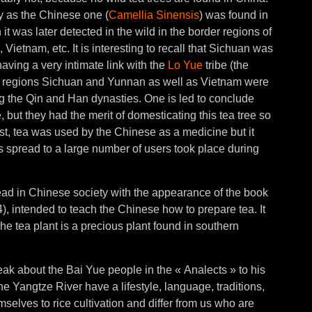
ly as the Chinese one (
Camellia Sinensis
) was found in
it was later detected in the wild in the border regions of
ietnam, etc. It is interesting to recall that Sichuan was
aving a very intimate link with the
Lo Yue
tribe (the
se regions Sichuan and Yunnan as well as Vietnam were
 the Qin and Han dynasties. One is led to conclude
e, but they had the merit of domesticating this tea tree so
first, tea was used by the Chinese as a medicine but it
s spread to a large number of users took place during
ad in Chinese society with the appearance of the book
, intended to teach the Chinese how to prepare tea. It
he tea plant is a precious plant found in southern
ak about the Bai Yue people in the « Analects » to his
he Yangtze River have a lifestyle, language, traditions,
selves to rice cultivation and differ from us who are