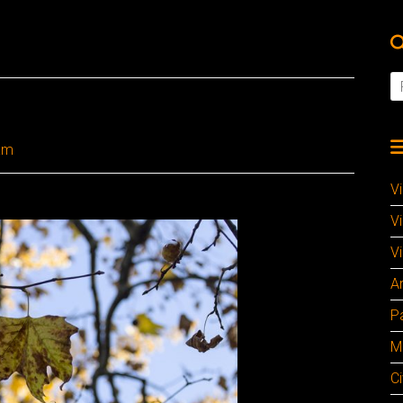
am
V
V
Vi
A
P
M
Ci