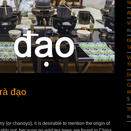
Y
A
V
v
Đ
1è
V
T
D
C
rà đạo
é
5
T
v
 (or chanoyu), it is desirable to mention the origin of
bly not, because no wild tea trees are found in China.