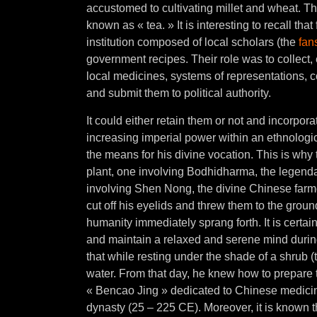
accustomed to cultivating millet and wheat. The
known as « tea. » It is interesting to recall th
institution composed of local scholars (the
fan
government recipes. Their role was to collect, e
local medicines, systems of representations, 
and submit them to political authority.
It could either retain them or not and incorpora
increasing imperial power within an ethnologic
the means for his divine vocation. This is wh
plant, one involving Bodhidharma, the legenda
involving Shen Nong, the divine Chinese farmer
cut off his eyelids and threw them to the ground.
humanity immediately sprang forth. It is certain
and maintain a relaxed and serene mind during
that while resting under the shade of a shrub (te
water. From that day, he knew how to prepare 
« Bencao Jing » dedicated to Chinese medicin
dynasty (25 – 225 CE). Moreover, it is known 