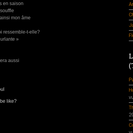
es en saison
A
souffle
C
t ainsi mon âme
J
i ressemble-t-elle?
F
hurlante »
L
era aussi
(
Pa
oul
H
v
 be like?
Th
2
Co
v