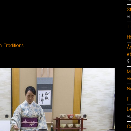
S
v
T
Hộ
n
,
Traditions
Â
e
9
M
vi
N
F
Le
v
C