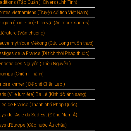
aditions (Tập Quán )- Divers (Linh Tinh)
ontes vietnamiens (Truyện cổ tích Việt Nam)
ligion (Tôn Giáo)- Linh vật (Animaux sacrés)
ttérature (Văn chuơng)
leuve mythique Mékong (Cửu Long muôn thưở)
stiges de la France (Di tích thời Pháp thuộc)
ynastie des Nguyễn ( Triều Nguyễn )
hampa (Chiêm Thành)
mpire khmer ( Đế chế Chân Lạp )
ris (Ville lumière) Ba Lê (Kinh đô ánh sáng)
illes de France (Thành phố Pháp Quốc)
ays de l’Asie du Sud Est (Đông Nam Á)
ays d’Europe (Các nước Âu châu)