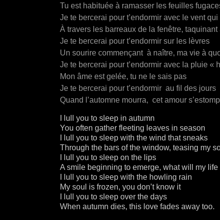
Tu est habituée à ramasser les feuilles fugac
Je te bercerai pour t’endormir avec le vent qui 
À travers les barreaux de la fenêtre, taquinan
Je te bercerai pour t’endormir sur les lèvres
Un sourire commençant à naître, ma vie à quo
Je te bercerai pour t’endormir avec la pluie « 
Mon âme est gelée, tu ne le sais pas
Je te bercerai pour t’endormir au fil des jours
Quand l’automne mourra, cet amour s’estomp
I lull you to sleep in autumn
You often gather fleeting leaves in season
I lull you to sleep with the wind that sneaks
Through the bars of the window, teasing my s
I lull you to sleep on the lips
A smile beginning to emerge, what will my life
I lull you to sleep with the howling rain
My soul is frozen, you don’t know it
I lull you to sleep over the days
When autumn dies, this love fades away too.