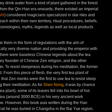
y drink water from a kind of plant gathered in the forest
at from the Qin-Han era onwards, there existed an imperial
shi
) considered magicians specialized in star rites and
ach within their own territory, ritual procedures, beliefs,
cosmologies, myths, legends as well as local products
te them in the form of regulations with the aim of
ally very diverse nation and providing the emperor with
y there were baseless Chinese legends about the tea
ry founder of Chinese Zen religion, and the other
. To resist sleepiness during his meditation, the former
 From this piece of flesh, the very first tea plant of
 that Zen monks were the first to use tea to resist sleep
 their meditation. As for
Shen Nong
, it was by chance
a plant), some of its leaves fell into his bowl of hot
tea (around 3000 BCE) in his very ancient work
e. However, this book was written during the Han
that he was buried in Changsha in the Bai Yue region.