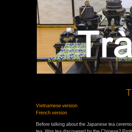
T
Vietnamese version
French version
Before talking about the Japanese tea ceremony
tea. Was tea discovered by the Chinese? Proba