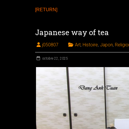
[RETURN]
Japanese way of tea
j050807
Art
,
Histoire
,
Japon
,
Religio
octobre 22, 2025