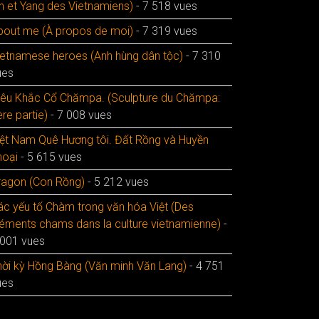
in et Yang des Vietnamiens)
- 7 518 vues
bout me (À propos de moi)
- 7 319 vues
ietnamese heroes (Anh hùng dân tộc)
- 7 310
ues
iêu Khắc Cổ Chămpa. (Sculpture du Chămpa:
re partie)
- 7 008 vues
iệt Nam Quê Hương tôi. Đất Rồng và Huyền
hoại
- 5 615 vues
ragon (Con Rồng)
- 5 212 vues
ác yếu tố Chàm trong văn hóa Việt (Des
léments chams dans la culture vietnamienne)
-
 001 vues
hời kỳ Hồng Bàng (Văn minh Văn Lang)
- 4 751
ues