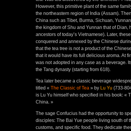
However, this primitive plant of the same fami
the northeastern region of India (Assam). Then 
China such as Tibet, Burma, Sichuan, Yunnan, V
the kingdom of Shu and Yunnan that of Dian, h
ancestors of today’s Vietnamese). Later, the
conquered and annexed by the Chinese during
that the tea tree is not a product of the Chines
that it would have its full delicious aroma. At 
was not adopted in any case as a beverage. It
the Tang dynasty (starting from 618).
Tea later became a classic beverage widespre
titled «
The Classic of Tea
» by
Lu Yu
(733-804)
is Lu Yu himself who specified in his book: « T
China. »
The sage Confucius had the opportunity to spe
disciples: The Bai Yue people living south of t
customs, and specific food. They dedicate them