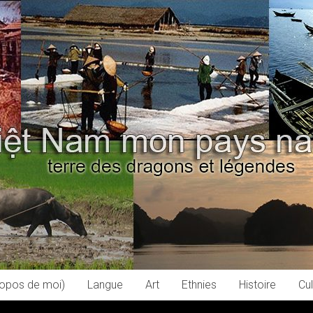
ropos de moi)
Langue
Art
Ethnies
Histoire
Cul