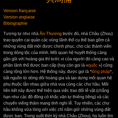
Version française
Version anglaise
Bibiographie
Tương tự như nhà
Ân-Thương
trước đó, nhà Châu (Zhou)
trao quyền cai quản các vùng lãnh thổ cụ thể bao gồm cả
những vùng đất mới được chinh phục, cho các thành viên
trong dòng tộc của mình. Mối quan hệ huyết thống càng
gần gũi với hoàng gia thì tước vị của người đó càng cao và
phần lãnh thổ được ban cấp (hay còn gọi là «
quốc
») cũng
càng rộng lớn hơn. Hệ thống này, được gọi là *
tông pháp
*,
bắt nguồn từ dòng dõi hoàng gia và tạo dựng mối quan hệ
phụ thuộc lẫn nhau giữa nhà vua cùng các chư hầu. Mối
liên kết này được thể hiện qua việc trao đổi lễ vật (chẳng
hạn như các đồ đồng có khắc văn tự thiêng liêng) và các
chuyến viếng thăm mang tính nghi lễ. Tuy nhiên, các chư
hầu không vừa lòng với việc chỉ nắm giữ những vùng đất
được ban. Trong suốt thời kỳ nhà Châu (Zhou), họ luôn tìm