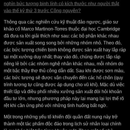
nghìn bức tượng binh lính có kích thước như người thật
vào thế kỷ thứ 3 trước Công nguyên?
Thông qua các nghiên cứu kỹ thuật đảo ngược, giáo sư
khảo cổ Marco Martinon-Torres thuộc đại học Cambridge
đã đưa ra lời giải thích như sau: các bộ phận khác nhau
được sản xuất song song bởi những nhóm nhỏ. Theo đó,
các bức tượng chiến binh không được sản xuất hay lắp ráp
tại một xưởng duy nhất; thay vào đó, chúng được lắp ráp
riêng lẻ bởi các nhóm nghệ nhân khác nhau, mỗi nhóm do
một bậc thầy thợ thủ công dẫn dắt. Sau khi được sơn màu,
các bức tượng sẽ được vận chuyển đến các hố chôn (quy
trình tương tự cũng được áp dụng cho vũ khí). Mặc dù việc
thiết lập và điều phối nhiều xưởng sản xuất đòi hỏi khoản
đầu tư lớn, nhưng phương pháp này lại mang lại lợi thế rõ
rệt khi cần ứng phó với những tình huống bất ngờ.
Một trong những yếu tố khiến đội quân đất nung này trở
thành một tác phẩm độc đáo trong lịch sử nhân loại chính