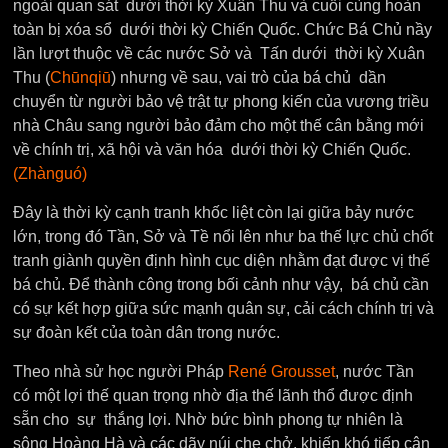
ngoài quan sát dưới thời kỳ Xuân Thu và cuối cùng hoàn
toàn bị xóa sổ dưới thời kỳ Chiến Quốc. Chức Bá Chủ nầy
lần lượt thuộc về các nước Sở và Tấn dưới thời kỳ Xuân
Thu (
Chūnqiū
) nhưng về sau, vai trò của bá chủ dần
chuyển từ người bảo vệ trật tự phong kiến ​​của vương triều
nhà Châu sang người bảo đảm cho một thế cân bằng mới
về chính trị, xã hội và văn hóa dưới thời kỳ Chiến Quốc.
(Zhànguó)
Đây là thời kỳ cạnh tranh khốc liệt còn lại giữa bảy nước
lớn, trong đó Tần, Sở và Tề nổi lên như ba thế lực chủ chốt
tranh giành quyền định hình cục diện nhằm đạt được vị thế
bá chủ. Để thành công trong bối cảnh như vậy, bá chủ cần
có sự kết hợp giữa sức mạnh quân sự, cải cách chính trị và
sự đoàn kết của toàn dân trong nước.
Theo nhà sử học người Pháp
René Grousset
, nước Tần
có một lợi thế quan trọng nhờ địa thế lãnh thổ được định
sẵn cho sự thắng lợi. Nhờ bức bình phong tự nhiên là
sông Hoàng Hà và các dãy núi che chở, khiến khó tiếp cận