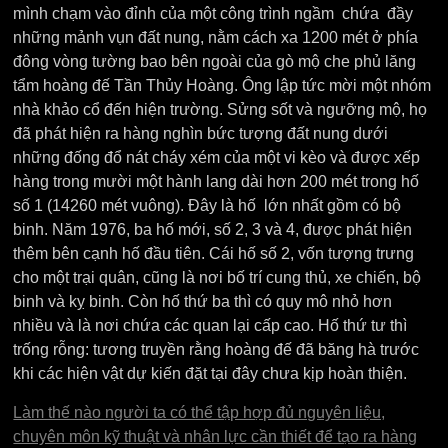
mình chạm vào đỉnh của một công trình ngầm chứa đầy
những mảnh vụn đất nung, nằm cách xa 1200 mét ở phía
đông vòng tường bao bên ngoài của gò mộ che phủ lăng
tẩm hoàng đế Tần Thủy Hoàng. Ông lập tức mời một nhóm
nhà khảo cổ đến hiện trường. Sửng sốt và ngưỡng mộ, họ
đã phát hiện ra hàng nghìn bức tượng đất nung dưới
những đống đổ nát cháy xém của một vi kèo và được xếp
hàng trong mười một hành lang dài hơn 200 mét trong hố
số 1 (14260 mét vuông). Đây là hố lớn nhất gồm có bộ
binh. Năm 1976, ba hố mới, số 2, 3 và 4, được phát hiện
thêm bên cạnh hố đầu tiên. Cái hố số 2, vốn tượng trưng
cho một trại quân, cũng là nơi bố trí cung thủ, xe chiến, bộ
binh và kỵ binh. Còn hố thứ ba thì có quy mô nhỏ hơn
nhiều và là nơi chứa các quan lại cấp cao. Hố thứ tư thì
trống rỗng: tương truyền rằng hoàng đế đã băng hà trước
khi các hiện vật dự kiến ​​đặt tại đây chưa kịp hoàn thiện.
Làm thế nào người ta có thể tập hợp đủ nguyên liệu,
chuyên môn kỹ thuật và nhân lực cần thiết để tạo ra hàng