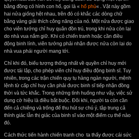
bằng đồng có hình con hổ, gọi là «
hổ phù
« . Vật này gồm
hai nửa giống hệt nhau, trên đó có khắc các dòng chữ
bằng vàng giải thích công năng của nó. Một nửa được giao
cho viên tướng chỉ huy quân đồn trú, trong khi nửa còn lại
do nhà vua nắm giữ. Khi có chiến tranh hoặc cần điều
động binh lính, viên tướng phải nhận được nửa còn lại do
nhà vua phái người mang tới.
Chỉ khi đó, biểu tượng thống nhất về quyền chỉ huy mới
được tái lập, cho phép viên chỉ huy điều động binh sĩ. Tuy
nhiên, trong các trận chiến quy tụ hàng ngàn người, mệnh
lệnh từ cấp chỉ huy cần phải được binh sĩ tiếp nhận đồng
thời và tức khắc. Trong những tình huống như vậy, việc sử
dụng cờ hiệu là điều bắt buộc. Đôi khi, người ta còn cần
đến cả chiêng và trống để thu hút sự chú ý, tập trung cả
thính giác lẫn thị giác của binh sĩ vào một điểm cụ thể nào
đó.
Cách thức tiến hành chiến tranh cho ta thấy được cái sức