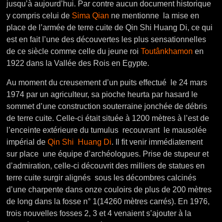
jusqu’à aujourd’hui. Par contre aucun document historique
y compris celui de
Sima Qian
ne mentionne la mise en
place de l’armée de terre cuite de Qin Shi Huang Di, ce qui
est en fait l’une des découvertes les plus sensationnelles
de ce siècle comme celle du jeune roi
Toutânkhamon
en
1922 dans la Vallée des Rois en Egypte.
Au moment du creusement d’un puits effectué le 24 mars
1974 par un agriculteur, sa pioche heurta par hasard le
sommet d’une construction souterraine jonchée de débris
de terre cuite. Celle-ci était située à 1200 mètres à l’est de
l’enceinte extérieure du tumulus recouvrant le mausolée
impérial de
Qin Shi Huang Di
. Il fit venir immédiatement
sur place une équipe d’archéologues. Prise de stupeur et
d’admiration, celle-ci découvrit des milliers de statues en
terre cuite surgir alignés sous les décombres calcinés
d’une charpente dans onze couloirs de plus de 200 mètres
de long dans la fosse n° 1(14260 mètres carrés). En 1976,
trois nouvelles fosses 2, 3 et 4 venaient s’ajouter à la