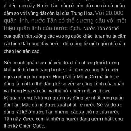
đi đến nơi nầy. Nước Tần nằm ở trên độ cao có cả ngàn
Với 20.000
dậm so với vùng đất còn lại của Trung Hoa.
quân lính, nước Tần có thể đương đầu với một
triệu quân lính của nước địch
.
Nước Tần có thể
xua quân tràn xuống các vương quốc khác, tựa như ta cầm
cái bình đất nung đầy nước đổ xuống từ một ngôi nhà nằm
cheo leo trên cao.
Sức mạnh quân sự chủ yếu dựa trên những khối lượng
khổng lồ bộ binh trang bị nhẹ, các đơn vị cung thủ cưỡi
ngựa giống như người Hung Nô ở Mông Cổ mà tính cơ
động là một lợi thế đáng kể so với sự cồng kềnh của quân
xa Trung Hoa và các xạ thủ nỏ chiếm một vị trí cực
kỳ quan trọng.
Những người này đáng sợ nhất trong quân
đội Tần. Mặc dù nỏ được xuất phát ở nước Sở và được
dùng rất trể ở nước Tần nhưng các xạ thủ nỏ của nườc
Tần nầy được xem là những người đáng gờm nhất trong
thời kỳ Chiến Quốc.