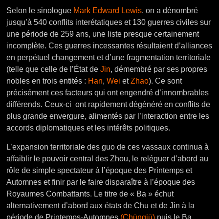
Selon le sinologue
Mark Edward Lewis
, on a dénombré
jusqu’à 540 conflits interétatiques et 130 guerres civiles sur
une période de 259 ans, une liste presque certainement
incomplète. Ces guerres incessantes résultaient d’alliances
en perpétuel changement et d’une fragmentation territoriale
(telle que celle de l’État de
Jin
, démembré par ses propres
nobles en trois entités :
Han
,
Wei
et
Zhao
). Ce sont
précisément ces facteurs qui ont engendré d’innombrables
différends. Ceux-ci ont rapidement dégénéré en conflits de
plus grande envergure, alimentés par l’interaction entre les
accords diplomatiques et les intérêts politiques.
L’expansion territoriale des guo de ces vassaux continua à
affaiblir le pouvoir central des Zhou, le reléguer d’abord au
rôle de simple spectateur à l’époque des Printemps et
Automnes et finir par le faire disparaître à l’époque des
Royaumes Combattants. Le titre de « Ba » échut
alternativement d’abord aux états de Chu et de Jin à la
période de Printemps-Automnes
(Chūnqiū)
puis le Ba