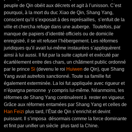
peuple de Qin obéit aux décrets et agit à l’unisson. C’est
pourquoi, à la mort du duc Xiao de Qin, Shang Yang,
conscient qu’il s’exposait à des représailles, s’enfuit de la
ville et chercha refuge dans une auberge. Toutefois, par
manque de papiers d’identité officiels ou de domicile
enregistré, il se vit refuser l’hébergement. Les réformes
juridiques qu’il avait lui-même instaurées s’appliquèrent
ainsi à lui aussi. Il fut par la suite capturé et exécuté par
écartèlement entre des chars, un châtiment public ordonné
par le prince
Si
(devenu le roi
Huiwen
de Qin), que Shang
Yang avait autrefois sanctionné. Toute sa famille fut
également exterminée. La loi fut appliquée avec rigueur et
n’épargna personne y compris lui-même. Néanmoins, les
réformes de Shang Yang continuèrent à rester en vigueur.
Grâce aux réformes entamées par Shang Yang et celles de
Han Feizi
plus tard, l’État de Qin s’enrichit et devint
puissant. Il s’imposa désormais comme la force dominante
et finit par unifier un siècle plus tard la Chine.