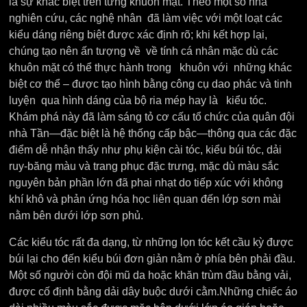
là sự khác biệt trên từng khuôn mặt. Theo một số nhà
nghiên cứu, các nghệ nhân đã làm việc với một loạt các
kiểu dáng riêng biệt được xác định rõ; khi kết hợp lại,
chúng tạo nên ấn tượng về về tính cá nhân mặc dù các
khuôn mặt có thể thực hành trong khuôn với những khác
biệt cơ thể – được tạo hình bằng công cụ dao phác và tinh
luyện qua hình dáng của bộ ria mép hay là kiểu tóc.
Khám phá này đã làm sáng tỏ cơ cấu tổ chức của quân đội
nhà Tần—đặc biệt là hệ thống cấp bậc—thông qua các đặc
điểm dễ nhận thấy như phụ kiện cài tóc, kiểu búi tóc, dải
ruy-băng màu và trang phục đặc trưng, ​​mặc dù màu sắc
nguyên bản phần lớn đã phai nhạt do tiếp xúc với không
khí khô và phản ứng hóa học liên quan đến lớp sơn mài
nằm bên dưới lớp sơn phủ.
Các kiểu tóc rất đa dạng, từ những lọn tóc kết cầu kỳ được
búi lại cho đến kiểu búi đơn giản nằm ở phía bên phải đầu.
Một số người còn đội mũ da hoặc khăn trùm đầu bằng vải,
được cố định bằng dải dây buộc dưới cằm.Những chiếc áo