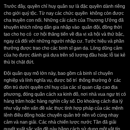
Trước đây, quyền chỉ huy quân sự là đặc quyền dành riêng
cho giới quý tộc. Từ nay các chức quyền không còn được
cha truyền con nối. Những cải cách của Thương Ưởng đã
khuyến khích nông dân gia nhập vào quân đội, đồng thời
tạo cho họ có cơ hội thăng tiến về địa vị xã hội và thứ bậc,
ngay cả đối với những người nhập cư. Tước hiệu và phần
thưởng được trao cho các binh sĩ gan dạ. Lòng dũng cảm
của họ được đánh giá dựa trên số lượng đầu hoặc lỗ tai kẻ
thù bị chặt đứt.
Đội quân quy mô lớn này, bao gồm cả binh sĩ chuyên
nghiệp và lính nghĩa vụ, được bố trí thông thường ở các
đồn trú dưới quyền chỉ huy của các sĩ quan cấp cao địa
phương, đóng quân cách xa kinh đô, nơi nhà vua ngự trị có
hàng trăm hoặc hàng nghìn cây số.
Do khoảng cách địa lý
như vậy nên vấn đề xác thực tính hợp pháp của các mệnh
lệnh điều động hoặc chuyển quân trở nên vô cùng nhạy
cảm và nan giải. Các nhà chiến lược nước Tần đã giải
quyết xuất sắc vấn đề này bằng cách sử dụng một vật tín