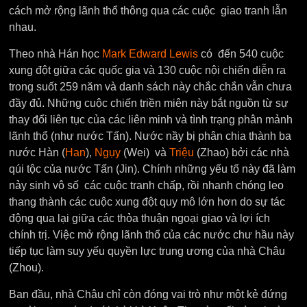
cách mở rộng lãnh thổ thông qua các cuộc giao tranh lẫn
nhau.
Theo nhà Hán học
Mark Edward Lewis
có đến 540 cuộc
xung đột giữa các quốc gia và 130 cuộc nội chiến diễn ra
trong suốt 259 năm và danh sách này chắc chắn vẫn chưa
đầy đủ. Những cuộc chiến triền miên này bắt nguồn từ sự
thay đổi liên tục của các liên minh và tình trạng phân mảnh
lãnh thổ (như nước Tấn). Nước nầy bị phân chia thành ba
nước Hàn (
Han
),
Ngụy
(Wei) và
Triệu
(Zhao) bởi các nhà
qúi tộc của nước Tấn (Jin). Chính những yếu tố này đã làm
nảy sinh vô số các cuộc tranh chấp, rồi nhanh chóng leo
thang thành các cuộc xung đột quy mô lớn hơn do sự tác
động qua lại giữa các thỏa thuận ngoại giao và lợi ích
chính trị. Việc mở rộng lãnh thổ của các nước chư hầu này
tiếp tục làm suy yếu quyền lực trung ương của nhà Châu
(Zhou).
Ban đầu, nhà Châu chỉ còn đóng vai trò như một kẻ đứng