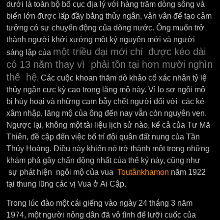
dưới là toàn bộ bố cục địa lý với hàng trăm dòng sông và
biển lớn được lấp đầy bằng thủy ngân, vân vân để tạo cảm
tưởng có sự chuyển động của dòng nước. Ông muốn trở
thành người khởi xướng một kỷ nguyên mới và người
một triều đại mới chỉ được kéo dài
sáng lập của
có 13 năm thay vì phải tồn tại hơn mười nghìn
thế hệ
. Các cuộc khoan thăm dò khảo cổ xác nhận tỷ lệ
thủy ngân cực kỳ cao trong lăng mộ này. Vì lo sợ ngôi mộ
bị hủy hoại và những cạm bẫy chết người đối với các kẻ
xâm nhập, lăng mộ của ông đến nay vẫn còn nguyên vẹn.
Ngược lại, không một tài liệu lịch sử nào, kể cả của Tư Mã
Thiên, đề cập đến việc bố trí đội quân đất nung của Tần
Thủy Hoàng. Điều này khiến nó trở thành một trong những
khám phá gây chấn động nhất của thế kỷ này, cũng như
sự phát hiện ngôi mộ của vua
Toutânkhamon
năm 1922
tại thung lũng các vị Vua ở Ai Cập.
Trong lúc đào một cái giếng vào ngày 24 tháng 3 năm
1974, một người nông dân đã vô tình để lưỡi cuốc của