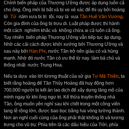
Chính biến pháp của Thương Ưởng được áp dụng luôn cả
cho ông. Ông mới bị bắt và bị xe xé xác để thị uy bởi hoàng
tử
Tứ
năm xưa bị trị tội, nay là vua
Tần Huệ Văn Vương
.
Còn gia đình của ông bị trưu di. Luật pháp được thi hành
một cách nghiêm khắc và không chừa ai cả luôn cả ông.
Tuy nhiên biến pháp Thương Ưởng vẫn tiếp tục áp dụng.
Nhờ các cải cách được khởi xướng bởi Thương Ưởng và
sau này bởi
Hàn Phi
, nước Tần trở nên giàu có và hùng
mạnh. Nhờ đó nước Tần có ưu thế từ nay làm bá chủ và
thống nhất nước Trung Hoa.
Nếu ta dựa vào lời từơng thuật của sử gia
Tư Mã Thiên
, ta
biết rằng hoàng đế Tần Thủy Hoàng đã huy động hơn
700.000 người bị kết án lao dịch để xây dựng lăng mộ của
mình ngay từ khi ông ngự trị. Kế thừa truyền thống nhà
Tần, ông muốn yên nghỉ sau khi chết trong một công viên
tang lễ rộng lớn, được bao bọc bằng hai vòng tường thành.
Nơi an nghỉ cuối cùng của ông phải thật khổng lồ và tượng
trưng cho vũ trụ: Phía trên là các dấu hiệu của Trời, phía