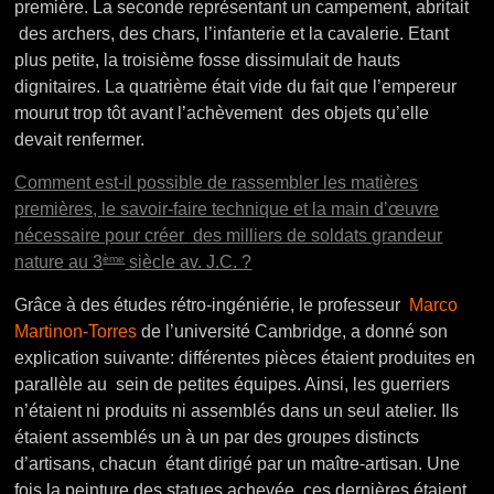
première. La seconde représentant un campement, abritait
des archers, des chars, l’infanterie et la cavalerie. Etant
plus petite, la troisième fosse dissimulait de hauts
dignitaires. La quatrième était vide du fait que l’empereur
mourut trop tôt avant l’achèvement des objets qu’elle
devait renfermer.
Comment est-il possible de rassembler les matières
premières, le savoir-faire technique et la main d’œuvre
nécessaire pour créer
des milliers de soldats grandeur
ème
nature au 3
siècle av. J.C. ?
Grâce à des études rétro-ingéniérie, le professeur
Marco
Martinon-Torres
de l’université Cambridge, a donné son
explication suivante: différentes pièces étaient produites en
parallèle au sein de petites équipes. Ainsi, les guerriers
n’étaient ni produits ni assemblés dans un seul atelier. Ils
étaient assemblés un à un par des groupes distincts
d’artisans, chacun étant dirigé par un maître-artisan. Une
fois la peinture des statues achevée, ces dernières étaient