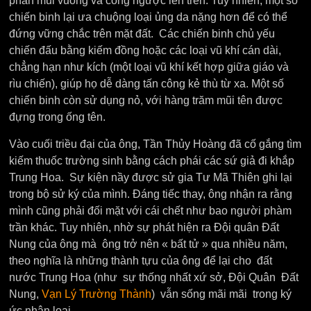
phần mũi vuông và cong ngược lên trên. Tuy nhiên, một số
chiến binh lại ưa chuộng loại ủng da nặng hơn để có thể
đứng vững chắc trên mặt đất.
Các chiến binh chủ yếu
chiến đấu bằng kiếm đồng hoặc các loại vũ khí cán dài,
chẳng hạn như kích (một loại vũ khí kết hợp giữa giáo và
rìu chiến), giúp họ dễ dàng tấn công kẻ thù từ xa. Một số
chiến binh còn sử dụng nỏ, với hàng trăm mũi tên được
đựng trong ống tên.
Vào cuối triều đại của ông, Tần Thủy Hoàng đã cố gắng tìm
kiếm thuốc trường sinh bằng cách phái các sứ giả đi khắp
Trung Hoa. Sự kiện nầy được sử gia Tư Mã Thiên ghi lại
trong bộ sử ký của mình. Đáng tiếc thay, ông nhận ra rằng
mình cũng phải đối mặt với cái chết như bao người phàm
trần khác. Tuy nhiên, nhờ sự phát hiện ra Đội quân Đất
Nung của ông mà ông trở nên « bất tử » qua nhiều năm,
theo nghĩa là những thành tựu của ông để lại cho đất
nước Trung Hoa (như sự thống nhất xứ sở, Đội Quân Đất
Nung,
Vạn Lý Trường Thành
) vẫn sống mãi mãi trong ký
ức nhân loại.