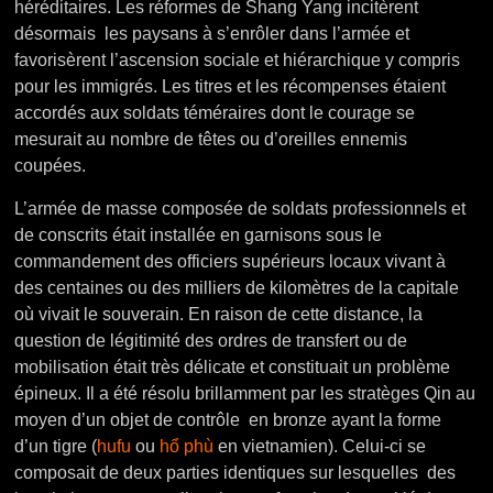
héréditaires. Les réformes de Shang Yang incitèrent
désormais les paysans à s’enrôler dans l’armée et
favorisèrent l’ascension sociale et hiérarchique y compris
pour les immigrés. Les titres et les récompenses étaient
accordés aux soldats téméraires dont le courage se
mesurait au nombre de têtes ou d’oreilles ennemis
coupées.
L’armée de masse composée de soldats professionnels et
de conscrits était installée en garnisons sous le
commandement des officiers supérieurs locaux vivant à
des centaines ou des milliers de kilomètres de la capitale
où vivait le souverain.
En raison de cette distance, la
question de légitimité des ordres de transfert ou de
mobilisation était très délicate et constituait un problème
épineux. Il a été résolu brillamment par les stratèges Qin au
moyen d’un objet de contrôle en bronze ayant la forme
d’un tigre (
hufu
ou
hổ phù
en vietnamien). Celui-ci se
composait de deux parties identiques sur lesquelles des