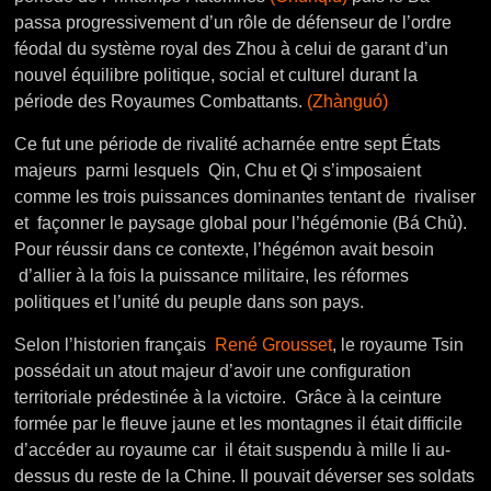
passa progressivement d’un rôle de défenseur de l’ordre
féodal du système royal des Zhou à celui de garant d’un
nouvel équilibre politique, social et culturel durant la
période des Royaumes Combattants.
(Zhànguó)
Ce fut une période de rivalité acharnée entre sept États
majeurs parmi lesquels Qin, Chu et Qi s’imposaient
comme les trois puissances dominantes tentant de rivaliser
et façonner le paysage global pour l’hégémonie (Bá Chủ).
Pour réussir dans ce contexte, l’hégémon avait besoin
d’allier à la fois la puissance militaire, les réformes
politiques et l’unité du peuple dans son pays.
Selon l’historien français
René Grousset
, le royaume Tsin
possédait un atout majeur d’avoir une configuration
territoriale prédestinée à la victoire. Grâce à la ceinture
formée par le fleuve jaune et les montagnes il était difficile
d’accéder au royaume car il était suspendu à mille li au-
dessus du reste de la Chine. Il pouvait déverser ses soldats