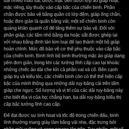
dài nhiều màu sắc được mặc bên dưới lớp áo giáp hoặc
mặc riêng, tùy thuộc vào cấp bậc của chiến binh. Phần
chân được bảo vệ bằng quần có lớp đệm, giáp ống chân,
hoặc đơn giản là quấn bằng vải; một số chiến binh còn
quàng khăn quanh cổ để tăng thêm sự bảo vệ. Đối với
phần giáp, các tấm nhỏ bằng da hoặc sắt được ghép lại
với nhau bằng đinh tán kim loại để tạo thành một bộ giáp
hoàn chỉnh. Mức độ bảo vệ cơ thể phụ thuộc vào cấp bậc
của chiến binh. Binh lính bộ binh thường mặc áo giáp dạng
yếm đơn giản, trong khi các tướng lĩnh cấp cao lại khoác
những chiếc áo dài che kín cả phần vai và cổ. Bên cạnh
giáp trụ và kiểu tóc, các chiến binh còn có thể thể hiện cấp
bậc của mình thông qua những dải ruy-băng cài trên tấm
giáp che ngực. Số lượng và vị trí của các dải ruy-băng này
cho biết địa vị của họ; chẳng hạn, ba dải ruy-băng biểu thị
cấp bậc tướng lĩnh cao cấp.
Để đạt được sự linh hoạt và tốc độ trong chiến đấu, binh
lính thường mang giày làm bằng vải nhẹ, đặc trưng bởi