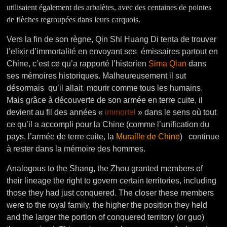
utilisaient également des arbalètes, avec des centaines de pointes
de flèches regroupées dans leurs carquois.
Vers la fin de son règne, Qin Shi Huang Di tenta de trouver
l’elixir d’immortalité en envoyant ses émissaires partout en
Chine, c’est ce qu’a rapporté l’historien
Sima Qian
dans
ses mémoires historiques. Malheureusement il sut
désormais qu’il allait mourir comme tous les humains.
Mais grâce à découverte de son armée en terre cuite, il
devient au fil des années «
immortel
» dans le sens où tout
ce qu’il a accompli pour la Chine (comme l’unification du
pays, l’armée de terre cuite, la
Muraille de Chine
) continue
à rester dans la mémoire des hommes.
Analogous to the Shang, the Zhou granted members of
their lineage the right to govern certain territories, including
those they had just conquered. The closer these members
were to the royal family, the higher the position they held
and the larger the portion of conquered territory (or guo)