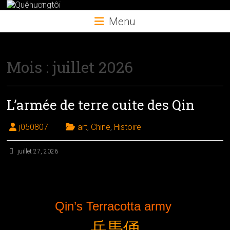
Skip
to
Menu
content
Mois :
juillet 2026
L’armée de terre cuite des Qin
j050807
art
,
Chine
,
Histoire
juillet 27, 2026
Qin’s Terracotta army
兵馬俑