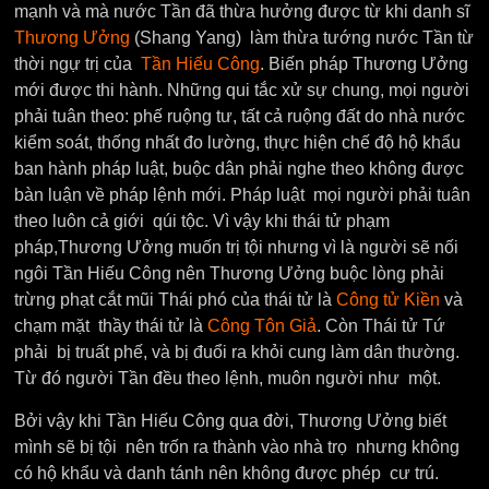
mạnh và mà nước Tần đã thừa hưởng được từ khi danh sĩ
Thương Ưởng
(Shang Yang) làm thừa tướng nước Tần từ
thời ngự trị của
Tần Hiếu Công
. Biến pháp Thương Ưởng
mới được thi hành. Những qui tắc xử sự chung, mọi người
phải tuân theo: phế ruộng tư, tất cả ruộng đất do nhà nước
kiểm soát, thống nhất đo lường, thực hiện chế độ hộ khẩu
ban hành pháp luật, buộc dân phải nghe theo không được
bàn luận về pháp lệnh mới. Pháp luật mọi người phải tuân
theo luôn cả giới qúi tộc. Vì vậy khi thái tử phạm
pháp,Thương Ưởng muốn trị tội nhưng vì là người sẽ nối
ngôi Tần Hiếu Công nên Thương Ưởng buộc lòng phải
trừng phạt cắt mũi Thái phó của thái tử là
Công tử Kiền
và
chạm mặt thầy thái tử là
Công Tôn Giả
. Còn Thái tử Tứ
phải bị truất phế, và bị đuổi ra khỏi cung làm dân thường.
Từ đó người Tần đều theo lệnh, muôn người như một.
Bởi vậy khi Tần Hiếu Công qua đời, Thương Ưởng biết
mình sẽ bị tội nên trốn ra thành vào nhà trọ nhưng không
có hộ khẩu và danh tánh nên không được phép cư trú.