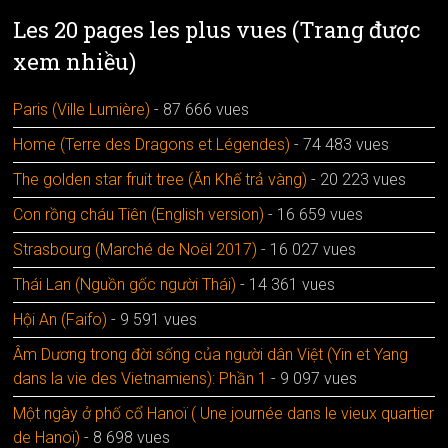
Les 20 pages les plus vues (Trang được
xem nhiều)
Paris (Ville Lumière)
- 87 666 vues
Home (Terre des Dragons et Légendes)
- 74 483 vues
The golden star fruit tree (Ăn Khế trả vàng)
- 20 223 vues
Con rồng cháu Tiên (English version)
- 16 659 vues
Strasbourg (Marché de Noël 2017)
- 16 027 vues
Thái Lan (Nguồn gốc người Thái)
- 14 361 vues
Hội An (Faifo)
- 9 591 vues
Âm Dương trong đời sống của người dân Việt (Yin et Yang
dans la vie des Vietnamiens): Phần 1
- 9 097 vues
Một ngày ở phố cổ Hanoï ( Une journée dans le vieux quartier
de Hanoï)
- 8 698 vues