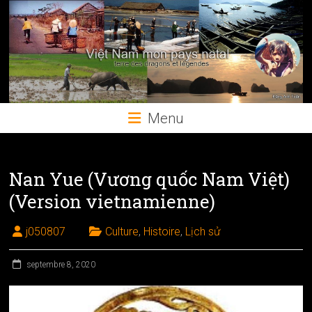
Skip
to
content
Menu
Nan Yue (Vương quốc Nam Việt)
(Version vietnamienne)
j050807
Culture
,
Histoire
,
Lịch sử
septembre 8, 2020