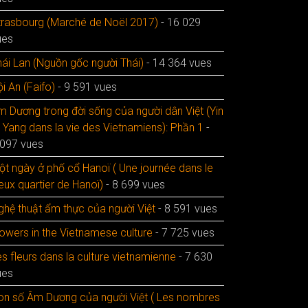
trasbourg (Marché de Noël 2017)
- 16 029
ues
hái Lan (Nguồn gốc người Thái)
- 14 364 vues
i An (Faifo)
- 9 591 vues
m Dương trong đời sống của người dân Việt (Yin
t Yang dans la vie des Vietnamiens): Phần 1
-
 097 vues
ột ngày ở phố cổ Hanoï ( Une journée dans le
eux quartier de Hanoï)
- 8 699 vues
ghệ thuật ẩm thực của người Việt
- 8 591 vues
lowers in the Vietnamese culture
- 7 725 vues
s fleurs dans la culture vietnamienne
- 7 630
ues
on số Âm Dương của người Việt ( Les nombres