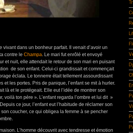
Tr
C
Re
Li
F
le vivant dans un bonheur parfait. Il venait d’avoir un
Ve
ta contre le
Champa
. Le mari fut enrôlé et envoyé
r et nuit, elle attendait le retour de son mari en puisant
D
ation de son enfant. Celui-ci grandissait et commençait
C
t orage éclata. Le tonnerre était tellement assourdissant
es et les portes. Pris de panique, l’enfant se mit à hurler.
E
it là et le protégeait. Elle eut l’idée de montrer son
Pa
, voilà ton père ». L’enfant regarda l’ombre et lui dit »
Depuis ce jour, l’enfant eut l’habitude de réclamer son
V
t son coucher, ce qui obligea la femme à se pencher
P
 ombre.
P
la maison. L’homme découvrit avec tendresse et émotion