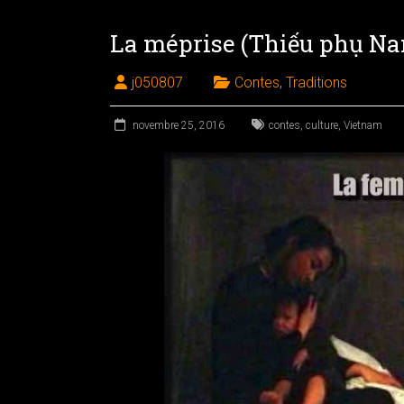
La méprise (Thiếu phụ N
j050807
Contes
,
Traditions
novembre 25, 2016
contes
,
culture
,
Vietnam