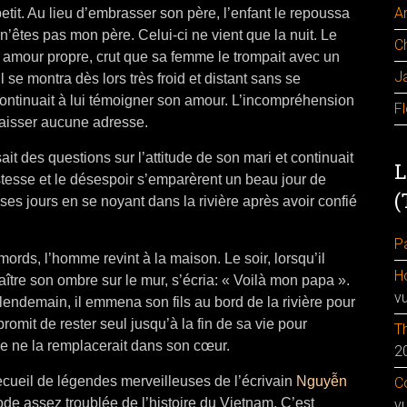
A
 petit. Au lieu d’embrasser son père, l’enfant le repoussa
n’êtes pas mon père. Celui-ci ne vient que la nuit. Le
C
amour propre, crut que sa femme le trompait avec un
J
 se montra dès lors très froid et distant sans se
continuait à lui témoigner son amour. L’incompréhension
F
laisser aucune adresse.
it des questions sur l’attitude de son mari et continuait
L
stesse et le désespoir s’emparèrent un beau jour de
(
ses jours en se noyant dans la rivière après avoir confié
Pa
ords, l’homme revint à la maison. Le soir, lorsqu’il
H
aître son ombre sur le mur, s’écria: « Voilà mon papa ».
v
lendemain, il emmena son fils au bord de la rivière pour
omit de rester seul jusqu’à la fin de sa vie pour
Th
me ne la remplacerait dans son cœur.
2
recueil de légendes merveilleuses de l’écrivain
Nguyễn
Co
e assez troublée de l’histoire du Vietnam. C’est
v