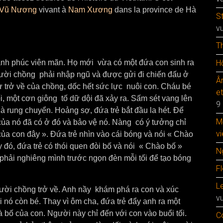
Vũ Nương
vivant à
Nam Xương
dans la province de Hà
S
v
T
ạnh phúc viên mãn. Họ mới vừa có một đứa con sinh ra
Hộ
ười chồng phải nhập ngũ và được gửi đi chiến đấu ở
Â
 trở về của chồng, dốc hết sức lực nuôi con. Cháu bé
e
ối, một cơn giông tố dữ dội đã xảy ra. Sấm sét vang lên
9
à rung chuyển. Hoảng sợ, đứa trẻ bắt đầu la hét. Để
M
của nó đã có ở đó và bảo vệ nó. Nàng có ý tưởng chỉ
vi
ủa con đây ». Đứa trẻ nhìn vào cái bóng và nói « Chào
y đó, đứa trẻ có thói quen đòi bố và nói « Chào bố »
N
 phải nghiêng mình trước ngọn đèn mỗi tối để tạo bóng
F
Le
ười chồng trở về. Anh nầy khám phá ra con và xúc
v
i nó còn bé. Thay vì ôm cha, đứa trẻ đẩy anh ra một
à bố của con. Người này chỉ đến với con vào buổi tối.
C