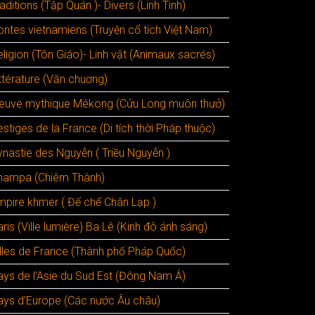
aditions (Tập Quán )- Divers (Linh Tinh)
ontes vietnamiens (Truyện cổ tích Việt Nam)
ligion (Tôn Giáo)- Linh vật (Animaux sacrés)
ttérature (Văn chuơng)
leuve mythique Mékong (Cửu Long muôn thưở)
stiges de la France (Di tích thời Pháp thuộc)
ynastie des Nguyễn ( Triều Nguyễn )
hampa (Chiêm Thành)
mpire khmer ( Đế chế Chân Lạp )
ris (Ville lumière) Ba Lê (Kinh đô ánh sáng)
illes de France (Thành phố Pháp Quốc)
ays de l’Asie du Sud Est (Đông Nam Á)
ays d’Europe (Các nước Âu châu)