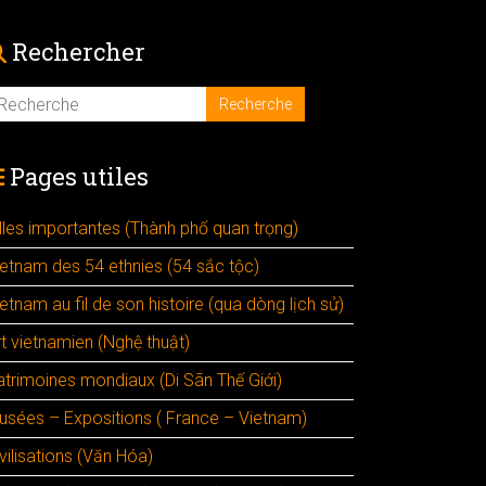
Rechercher
Pages utiles
illes importantes (Thành phố quan trọng)
ietnam des 54 ethnies (54 sắc tộc)
etnam au fil de son histoire (qua dòng lịch sử)
rt vietnamien (Nghệ thuật)
atrimoines mondiaux (Di Sãn Thế Giới)
usées – Expositions ( France – Vietnam)
vilisations (Văn Hóa)