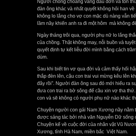
Người chồng choáng váng đau đớn và tổn thư
đàn ông khác và nhất quyết không hỏi han về 
không lo lắng cho vợ con mặc dù nàng vẫn tiế
lầm nầy khiến anh ra đi một hôm mà không để 
Ngày tháng trôi qua, người phụ nữ lo lắng thắ
của chồng. Thật không may, nỗi buồn và tuyệ
quyết định tự kết liễu đời mình bằng cách tr
dùm.
Sau khi biết tin vợ qua đời và cảm thấy hối hậ
thắp đèn lên, cậu con trai vui mừng kêu lên kh
đây rồi”. Người đàn ông sau đó mới hiểu ra s
đưa con trai ra bờ sông để cầu xin vợ tha th
con và sẽ không có người phụ nữ nào khác thay
Chuyện người con gái Nam Xương nầy nằm tro
được sáng tác bởi nhà văn Nguyễn Dữ sống ở 
Chuyện kể về cuộc đời của nhân vật Vũ Nươn
Xương, tỉnh Hà Nam, miền bắc Việt Nam.