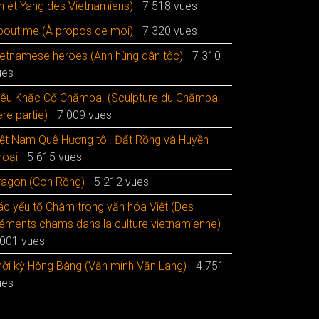
in et Yang des Vietnamiens)
- 7 518 vues
bout me (À propos de moi)
- 7 320 vues
ietnamese heroes (Anh hùng dân tộc)
- 7 310
ues
iêu Khắc Cổ Chămpa. (Sculpture du Chămpa:
re partie)
- 7 009 vues
iệt Nam Quê Hương tôi. Đất Rồng và Huyền
hoại
- 5 615 vues
ragon (Con Rồng)
- 5 212 vues
ác yếu tố Chàm trong văn hóa Việt (Des
léments chams dans la culture vietnamienne)
-
 001 vues
hời kỳ Hồng Bàng (Văn minh Văn Lang)
- 4 751
ues