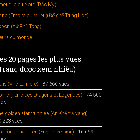
mérique du Nord (Bắc Mỹ)
hine (Empire du Milieu)(Đế chế Trung Hoa)
apon (Xứ Phù Tang)
leurs du monde
es 20 pages les plus vues
Trang được xem nhiều)
ris (Ville Lumière)
- 87 666 vues
ome (Terre des Dragons et Légendes)
- 74 500
ues
e golden star fruit tree (Ăn Khế trả vàng)
-
0 223 vues
n rồng cháu Tiên (English version)
- 16 659
ues