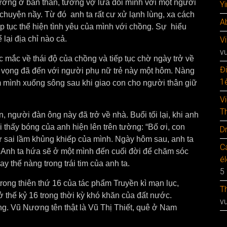
ơng ở bản thân, tưởng vợ lừa dối mình với một người
Y
chuyện nầy. Từ đó anh ta rất cư xử lạnh lùng, xa cách
A
p tục thể hiện tình yêu của mình với chồng. Sự hiểu
lại địa chỉ nào cả.
V
v
c mắc về thái độ của chồng và tiếp tục chờ ngày trở về
Đ
t vọng đã đến với người phụ nữ trẻ này một hôm. Nàng
1è
ầm mình xuống sông sau khi giao con cho người thân giữ
V
T
n, người đàn ông này đã trở về nhà. Buổi tối lại, khi anh
i thấy bóng của anh hiện lên trên tường: “Bố ơi, con
D
ự sai lầm khủng khiếp của mình. Ngày hôm sau, anh ta
C
ứ. Anh ta hứa sẽ ở một mình đến cuối đời để chăm sóc
é
 thế nàng trong trái tim của anh ta.
5
ng thiên thứ 16 của tác phẩm Truyền kì mạn lục,
T
thế kỷ 16 trong thời kỳ khó khăn của đất nước.
v
g. Vũ Nương tên thật là Vũ Thị Thiết, quê ở Nam