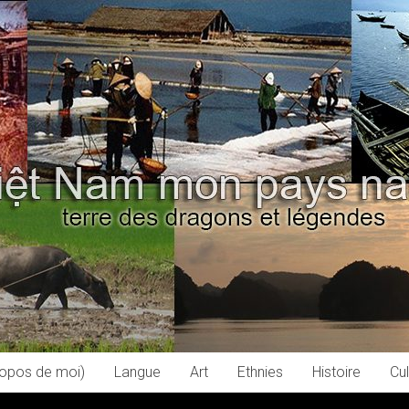
ropos de moi)
Langue
Art
Ethnies
Histoire
Cul