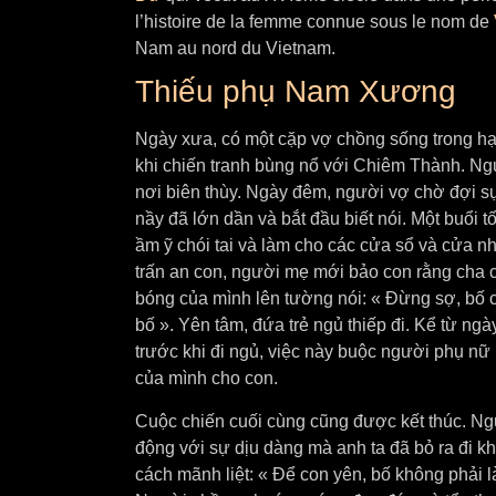
l’histoire de la femme connue sous le nom de
Nam au nord du Vietnam.
Thiếu phụ Nam Xương
Ngày xưa, có một cặp vợ chồng sống trong h
khi chiến tranh bùng nổ với Chiêm Thành. Ng
nơi biên thùy. Ngày đêm, người vợ chờ đợi sự
nầy đã lớn dần và bắt đầu biết nói. Một buổi t
ầm ỹ chói tai và làm cho các cửa sổ và cửa nh
trấn an con, người mẹ mới bảo con rằng cha 
bóng của mình lên tường nói: « Đừng sợ, bố c
bố ». Yên tâm, đứa trẻ ngủ thiếp đi. Kể từ ngà
trước khi đi ngủ, việc này buộc người phụ nữ
của mình cho con.
Cuộc chiến cuối cùng cũng được kết thúc. Ng
động với sự dịu dàng mà anh ta đã bỏ ra đi kh
cách mãnh liệt: « Để con yên, bố không phải l