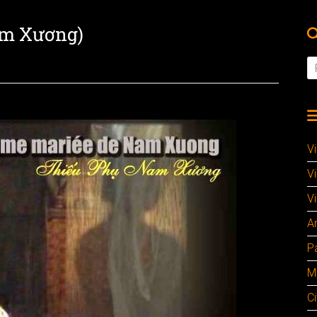
am Xương)
V
V
Vi
A
P
M
Ci