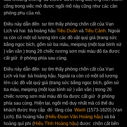
công trong việc mở được ngôi mộ này cũng như các căn
phòng phụ của nó.
Điều này dẫn đến sự tìm thấy phòng chôn cất của Vạn
Lịch và hai bà hoàng hậu
Tiêu Duẩn
và
Tiêu Cảnh.
Ngoài
ra còn có một số lượng lớn các đồ vật quý giá (trang sức
bằng ngọc bích, gốm sứ ba màu, meiping (một lọại bình sứ
) vân vân ) trong 26 chiếc rương sơn mài màu đỏ tía được
cất giử ở phòng phía sau cùng.
Điều này dẫn đến sự tìm thấy phòng chôn cất của Vạn
Lịch và hai bà hoàng hậu. Ngoài ra còn có một số lượng
lớn các đồ vật quý giá (trang sức bằng ngọc bích, gốm sứ
ba màu, meiping (một lọại bình sứ ) vân vân ) trong 26
chiếc rương sơn mài màu đỏ tía được cất giử ở phòng
phía sau cùng. Hiện tại, ngôi mộ duy nhất mà có thể du
khách được truy cập đó lăng của
Wanli
(1573-1620) (Vạn
Lịch). Bà hoàng hậu (
Hiếu Đoan Văn Hoàng hậu
) và bà
hoàng quí phi (
Hiếu Tĩnh Hoàng hậu
) được chôn cất bên