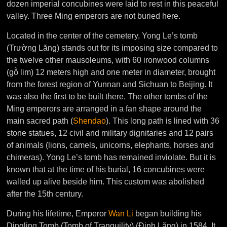
dozen imperial concubines were laid to rest in this peaceful
valley. Three Ming emperors are not buried here.
Located in the center of the cemetery, Yong Le’s tomb
(Trường Lăng) stands out for its imposing size compared to
the twelve other mausoleums, with 60 ironwood columns
(gỗ lim) 12 meters high and one meter in diameter, brought
from the forest region of Yunnan and Sichuan to Beijing. It
was also the first to be built there. The other tombs of the
Ming emperors are arranged in a fan shape around the
main sacred path (
Shendao
). This long path is lined with 36
stone statues, 12 civil and military dignitaries and 12 pairs
of animals (lions, camels, unicorns, elephants, horses and
chimeras). Yong Le’s tomb has remained inviolate. But it is
known that at the time of his burial, 16 concubines were
walled up alive beside him. This custom was abolished
after the 15th century.
During his lifetime, Emperor
Wan Li
began building his
Dingling Tomb (Tomb of Tranquility) (Định Lăng) in 1584. It