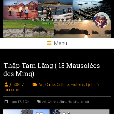
Skip
to
content
Menu
Thập Tam Lăng ( 13 Mausolées
des Ming)
j050807
Art
,
Chine
,
Culture
,
Histoire
,
Lịch sử
,
tourisme
mars 17, 2024
Art
,
Chine
,
culture
,
Histoire
,
lịch sữ