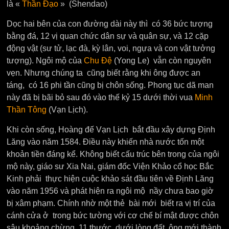
là «
Thần Đạo
» (Shendao)
Dọc hai bên của con đường dài này thì có 36 bức tượng
bằng đá, 12 vị quan chức dân sự và quân sự, và 12 cặp
động vật (sư tử, lạc đà, kỳ lân, voi, ngựa và con vật tưởng
tượng). Ngôi mộ của
Chu Đệ
(Yong Le) vẫn còn nguyên
vẹn. Nhưng chúng ta cũng biết rằng khi ông được an
táng, có 16 phi tần cũng bị chôn sống. Phong tục dã man
này đã bị bãi bỏ sau đó vào thế kỷ 15 dưới thời vua
Minh
Thần Tông
(Vạn Lịch).
Khi còn sống, Hoàng đế Vạn Lịch bắt đầu xây dựng Định
Lăng vào năm 1584. Điều này khiến nhà nước tốn một
khoản tiền đáng kể. Không biết cấu trúc bên trong của ngôi
mộ này, giáo sư Xia Nai, giám đốc Viện Khảo cổ học Bắc
Kinh phải thực hiện cuộc khảo sát đầu tiên về Định Lăng
vào năm 1956 và phát hiện ra ngôi mộ nầy chưa bao giờ
bị xâm phạm. Chính nhờ một thẻ bài mới biết ra vị trí của
cánh cửa ở trong bức tường với cơ chế bí mật được chôn
sâu khoảng chừng 11 thước dưới lòng đất, ông mới thành