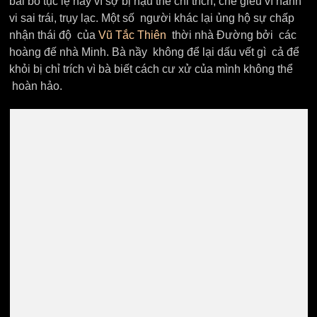
bãi bỏ tục lệ này vì sợ bị hậu thế chỉ trích, chế giễu vì hành
vi sai trái, trụy lạc. Một số người khác lại ủng hộ sự chấp
nhận thái độ của
Vũ Tắc Thiên
thời nhà Đường bởi các
hoàng đế nhà Minh. Bà nầy không để lại dấu vết gì cả để
khỏi bị chỉ trích vì bà biết cách cư xử của mình không thể
hoàn hảo.