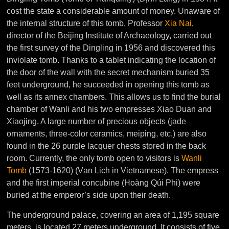
cost the state a considerable amount of money. Unaware of
the internal structure of this tomb, Professor
Xia Nai
,
director of the Beijing Institute of Archaeology, carried out
the first survey of the Dingling in 1956 and discovered this
inviolate tomb. Thanks to a tablet indicating the location of
the door of the wall with the secret mechanism buried 35
feet underground, he succeeded in opening this tomb as
well as its annex chambers. This allows us to find the burial
chamber of Wanli and his two empresses Xiao Duan and
Xiaojing. A large number of precious objects (jade
ornaments, three-color ceramics, meiping, etc.) are also
found in the 26 purple lacquer chests stored in the back
room. Currently, the only tomb open to visitors is
Wanli
Tomb
(1573-1620) (Vạn Lịch in Vietnamese). The empress
and the first imperial concubine (Hoàng Qúi Phi) were
buried at the emperor’s side upon their death.
The underground palace, covering an area of ​​1,195 square
meters, is located 27 meters underground. It consists of five