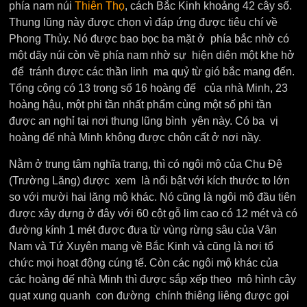
phía nam núi
Thiên Thọ
, cách Bắc Kinh khoảng 42 cây số.
Thung lũng này được chọn vì đáp ứng được tiêu chí về
Phong Thủy. Nó được bao bọc ba mặt ở phía bắc nhờ có
một dãy núi còn về phía nam nhờ sự hiện diên một khe hở
để tránh được các thần linh ma quỷ từ gió bắc mang đến.
Tổng cộng có 13 trong số 16 hoàng đế của nhà Minh, 23
hoàng hậu, một phi tần nhất phẩm cùng một số phi tần
được an nghỉ tại nơi thung lũng bình yên này. Có ba vị
hoàng đế nhà Minh không được chôn cất ở nơi nầy.
Nằm ở trung tâm nghĩa trang, thì có ngôi mộ của Chu Đệ
(Trường Lăng) được xem là nổi bật với kích thước to lớn
so với mười hai lăng mộ khác. Nó cũng là ngôi mộ đầu tiên
được xây dựng ở đây với 60 cột gỗ lim cao có 12 mét và có
đường kính 1 mét được đưa từ vùng rừng sâu của Vân
Nam và Tứ Xuyên mang về Bắc Kinh và cũng là nơi tổ
chức mọi hoạt động cúng tế. Còn các ngôi mộ khác của
các hoàng đế nhà Minh thì được sắp xếp theo mô hình cây
quạt xung quanh con đường chính thiêng liêng được gọi