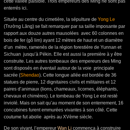
cette vallée paisible. Trois empereurs des Ming ne sont pas
enterrés ici.
Située au centre du cimetière, la sépulture de
Yong Le
(Trường Lăng) se fait remarquer par sa taille imposante par
rapport aux douze autres mausolées avec 60 colonnes en
bois de fer (gỗ lim) ayant 12 mètres de haut et un diamètre
d’un mètre, ramenés de la région forestière de Yunnan et
Sichuan jusqu’à Pékin. Elle est aussi la première à y être
construite. Les autres tombeaux des empereurs des Ming
sont disposés en éventail autour de la voie principale
sacrée (
Shendao
).
Cette longue allée est bordée de 36
statues de pierre, 12 dignitaires civils et militaires et 12
paires d’animaux (lions, chameaux, licornes, éléphants,
chevaux et chimères). Le tombeau de Yong Le est resté
inviolé. Mais on sait qu’au moment de son enterrement, 16
concubines furent emmurées vivantes à son côté. Cette
coutume fut abolie après au XVème siècle.
De son vivant, l’empereur
Wan Li
commença à construire