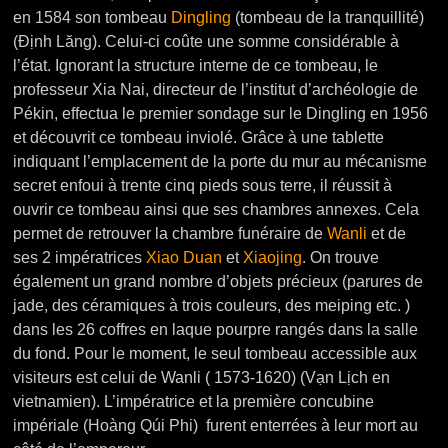
en 1584 son tombeau
Dingling
(tombeau de la tranquillité)
(Định Lăng). Celui-ci coûte une somme considérable à
l’état. Ignorant la structure interne de ce tombeau, le
professeur Xia Nai, directeur de l’institut d’archéologie de
Pékin, effectua le premier sondage sur le Dingling en 1956
et découvrit ce tombeau inviolé. Grâce à une tablette
indiquant l’emplacement de la porte du mur au mécanisme
secret enfoui à trente cinq pieds sous terre, il réussit à
ouvrir ce tombeau ainsi que ses chambres annexes. Cela
permet de retrouver la chambre funéraire de
Wanli
et de
ses 2 impératrices
Xiao Duan
et
Xiaojing
. On trouve
également un grand nombre d’objets précieux (parures de
jade, des céramiques à trois couleurs, des meiping etc. )
dans les 26 coffres en laque pourpre rangés dans la salle
du fond.
Pour le moment, le seul tombeau accessible aux
visiteurs est celui de Wanli ( 1573-1620) (Vạn Lịch en
vietnamien). L’impératrice et la première concubine
impériale (Hoàng Qúi Phi) furent enterrées à leur mort au