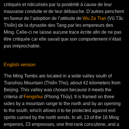
critiqués et ridiculisés par la postérité à cause de leur
mauvaise conduite et de leur débauche. D’autres penchent
en faveur de l’adoption de l’attitude de
Wu Ze Tian
(Vũ Tắc
Thiên) de la dynastie des Tang par les empereurs des
Ming. Celle-ci ne laisse aucune trace écrite afin de ne pas
être critiquée car elle savait que son comportement n’était
pas irréprochable.
English version
The Ming Tombs are located in a wide valley south of
Tianshou Mountain (Thiên Thọ), about 42 kilometers from
Beijing. This valley was chosen because it meets the
criteria of
Fengshui
(Phong Thủy). It is framed on three
sides by a mountain range to the north and by an opening
to the south, which allows it to be protected against evil
spirits carried by the north winds. In all, 13 of the 16 Ming
emperors, 23 empresses, one first-rank concubine, and a