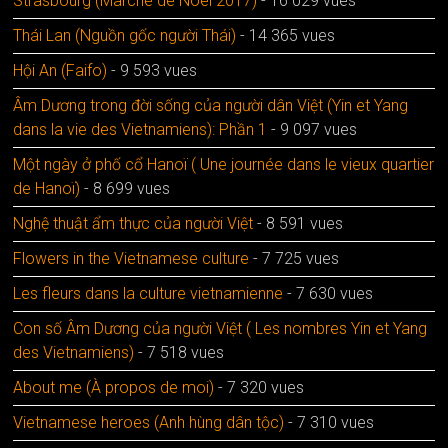
Strasbourg (Marché de Noël 2017)
- 16 029 vues
Thái Lan (Nguồn gốc người Thái)
- 14 365 vues
Hội An (Faifo)
- 9 593 vues
Âm Dương trong đời sống của người dân Việt (Yin et Yang
dans la vie des Vietnamiens): Phần 1
- 9 097 vues
Một ngày ở phố cổ Hanoï ( Une journée dans le vieux quartier
de Hanoï)
- 8 699 vues
Nghệ thuật ẩm thực của người Việt
- 8 591 vues
Flowers in the Vietnamese culture
- 7 725 vues
Les fleurs dans la culture vietnamienne
- 7 630 vues
Con số Âm Dương của người Việt ( Les nombres Yin et Yang
des Vietnamiens)
- 7 518 vues
About me (À propos de moi)
- 7 320 vues
Vietnamese heroes (Anh hùng dân tộc)
- 7 310 vues