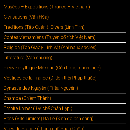
Musées – Expositions ( France – Vietnam)
Civilisations (Văn Hóa)
Traditions (Tập Quán )- Divers (Linh Tinh)
Contes vietnamiens (Truyện cổ tích Việt Nam)
Religion (Tôn Giáo)- Linh vật (Animaux sacrés)
Littérature (Văn chuơng)
Fleuve mythique Mékong (Cửu Long muôn thưở)
Vestiges de la France (Di tích thời Pháp thuộc)
Dynastie des Nguyễn ( Triều Nguyễn )
Champa (Chiêm Thành)
Empire khmer ( Đế chế Chân Lạp )
Paris (Ville lumière) Ba Lê (Kinh đô ánh sáng)
Villes de France (Thành phố Pháp Quốc)