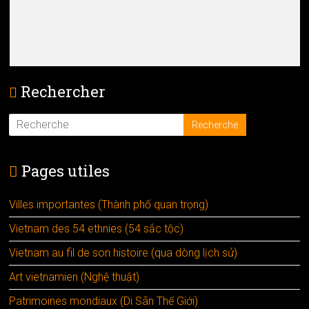
Rechercher
Pages utiles
Villes importantes (Thành phố quan trọng)
Vietnam des 54 ethnies (54 sắc tộc)
Vietnam au fil de son histoire (qua dòng lịch sử)
Art vietnamien (Nghệ thuật)
Patrimoines mondiaux (Di Sãn Thế Giới)