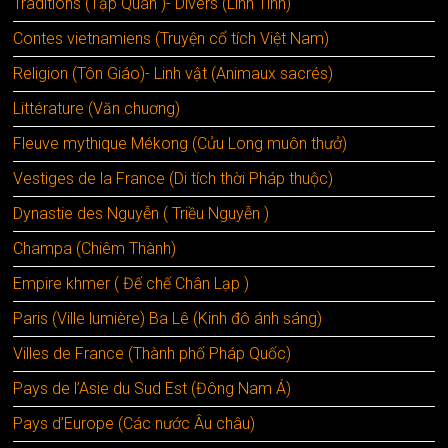
Traditions (Tập Quán )- Divers (Linh Tinh)
Contes vietnamiens (Truyện cổ tích Việt Nam)
Religion (Tôn Giáo)- Linh vật (Animaux sacrés)
Littérature (Văn chuơng)
Fleuve mythique Mékong (Cửu Long muôn thưở)
Vestiges de la France (Di tích thời Pháp thuộc)
Dynastie des Nguyễn ( Triều Nguyễn )
Champa (Chiêm Thành)
Empire khmer ( Đế chế Chân Lạp )
Paris (Ville lumière) Ba Lê (Kinh đô ánh sáng)
Villes de France (Thành phố Pháp Quốc)
Pays de l’Asie du Sud Est (Đông Nam Á)
Pays d’Europe (Các nước Âu châu)