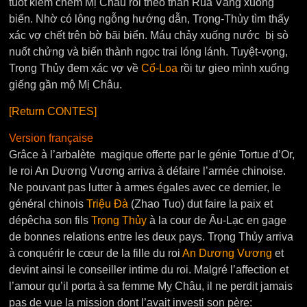
tuốt kiếm chém Mị Châu rồi theo thần Rùa Vàng xuống
biển. Nhờ có lông ngỗng hướng dẫn, Trọng-Thủy tìm thấy
xác vợ chết trên bờ bãi biển. Máu chảy xuống nước bị sò
nuốt chửng và biến thành ngọc trai lóng lánh. Tuyệt-vọng,
Trọng Thủy đem xác vợ về
Cổ-Loa
rồi tự gieo mình xuống
giếng gần mộ Mị Châu.
[Return CONTES]
Version française
Grâce à l’arbalète magique offerte par le génie Tortue d’Or,
le roi An Dương Vương arriva à défaire l’armée chinoise.
Ne pouvant pas lutter à armes égales avec ce dernier, le
général chinois
Triệu Ðà
(Zhao Tuo) dut faire la paix et
dépêcha son fils
Trọng Thủy
à la cour de Âu-Lạc en gage
de bonnes relations entre les deux pays. Trọng Thủy arriva
à conquérir le cœur de la fille du roi
An Dương Vương
et
devint ainsi le conseiller intime du roi. Malgré l’affection et
l’amour qu’il porta à sa femme Mỵ Châu, il ne perdit jamais
pas de vue la mission dont l’avait investi son père: