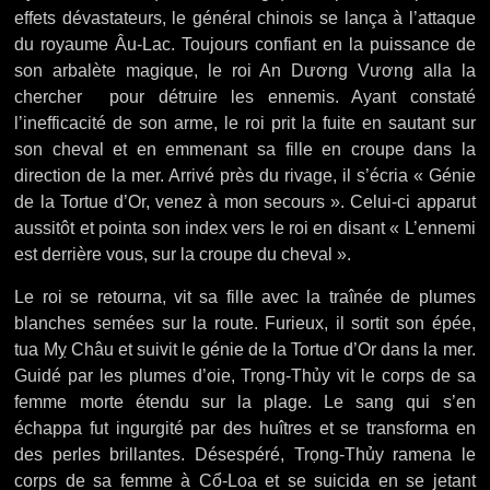
effets dévastateurs, le général chinois se lança à l’attaque
du royaume Âu-Lac. Toujours confiant en la puissance de
son arbalète magique, le roi An Dương Vương alla la
chercher pour détruire les ennemis. Ayant constaté
l’inefficacité de son arme, le roi prit la fuite en sautant sur
son cheval et en emmenant sa fille en croupe dans la
direction de la mer. Arrivé près du rivage, il s’écria « Génie
de la Tortue d’Or, venez à mon secours ». Celui-ci apparut
aussitôt et pointa son index vers le roi en disant « L’ennemi
est derrière vous, sur la croupe du cheval ».
Le roi se retourna, vit sa fille avec la traînée de plumes
blanches semées sur la route. Furieux, il sortit son épée,
tua Mỵ Châu et suivit le génie de la Tortue d’Or dans la mer.
Guidé par les plumes d’oie, Trọng-Thủy vit le corps de sa
femme morte étendu sur la plage. Le sang qui s’en
échappa fut ingurgité par des huîtres et se transforma en
des perles brillantes. Désespéré, Trọng-Thủy ramena le
corps de sa femme à Cổ-Loa et se suicida en se jetant