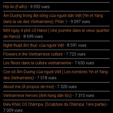
Hội An (Faifo)
- 9 592 vues
Âm Dương trong đời sống của người dân Việt (Yin et Yang
dans la vie des Vietnamiens): Phần 1
- 9 097 vues
Một ngày ở phố cổ Hanoï ( Une journée dans le vieux quartier
de Hanoï)
- 8 699 vues
Nghệ thuật ẩm thực của người Việt
- 8 591 vues
Flowers in the Vietnamese culture
- 7 725 vues
Les fleurs dans la culture vietnamienne
- 7 630 vues
Con số Âm Dương của người Việt ( Les nombres Yin et Yang
des Vietnamiens)
- 7 518 vues
About me (À propos de moi)
- 7 320 vues
Vietnamese heroes (Anh hùng dân tộc)
- 7 310 vues
Điêu Khắc Cổ Chămpa. (Sculpture du Chămpa: 1ère partie)
-
7 009 vues