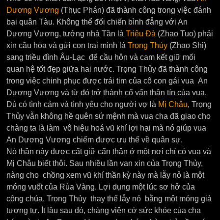
Dương Vương
(Thục Phán) đã thành công trong việc đánh
bại quân Tàu. Không thể đối chiến bình đẳng với An
Dương Vương, tướng nhà Tần là
Triệu Ðà
(Zhao Tuo) phải
xin cầu hòa và gửi con trai mình là
Trọng Thủy
(Zhao Shi)
sang triều đình Âu-Lạc để cầu hôn và cam kết giữ mối
quan hệ tốt đẹp giữa hai nước. Trọng Thủy đã thành công
trong việc chinh phục được trái tim của cô con gái vua An
Dương Vương và từ đó trở thành cố vấn thân tín của vua.
Dù có tình cảm và tình yêu cho người vợ là
Mị Châu
, Trọng
Thủy vẫn không hề quên sứ mệnh mà vua cha đã giao cho
chàng ta là làm vô hiệu hoá vũ khí lợi hại mà nó giúp vua
An Dương Vương chiếm được ưu thế về quân sự.
Nỏ thần này được cất giữ cẩn thận ở một nơi chỉ có vua và
Mị Châu biết thôi. Sau nhiều lần van xin của Trọng Thủy,
nàng cho chồng xem vũ khí thần kỳ này mà lẫy nỏ là một
móng vuốt của Rùa Vàng. Lợi dụng một lúc sơ hở của
công chúa, Trọng Thủy thay thế lẫy nỏ bằng một móng giả
tương tự. Ít lâu sau đó, chàng viện cớ sức khỏe của cha