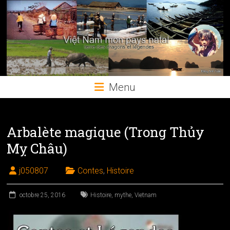
Skip
to
content
Menu
Arbalète magique (Trong Thủy
Mỵ Châu)
j050807
Contes
,
Histoire
octobre 25, 2016
Histoire
,
mythe
,
Vietnam