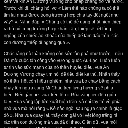
kém và xin An Dương Vương cho phép chàng trở về nước.
Trước khi đi, chàng hỏi vợ « Làm thế nào chúng ta có thể
tìm lại nhau được trong trường hợp chia tay đột ngột như
vầy? ». Nàng đáp: « Chàng có thể dễ dàng phát hiện thiếp
ra bởi vì trong trường hợp khẩn cấp, thiếp sẽ rứt lông
ngỏng của chiếc áo khoác của thiếp để làm dấu trên các
con đường thiếp đi ngang qua ».
Chắc rằng nỏ thần không còn sức tàn phá như trước, Triệu
Đà mở cuộc tấn công vào vương quốc Âu-Lạc. Luôn luôn
tự tin vào sức mạnh của nỏ thần huyều diệu, vua An
Dương Vương chạy tìm nó để tiêu diệt kẻ thù. Nhận thấy
nỏ thần hết còn hiệu nghiệm, nhà vua bỏ chạy bằng cách
nhảy lên ngựa cùng Mị Châu trên lưng hướng về phía
biển. Đến gần bờ, vua kêu lên « Rùa vàng ơi đến giúp
ta ». Rùa vàng lập tức xuất hiện trên và chỉ tay trỏ về phía
nhà vua mà nói rằng « Kẻ nào ngồi sau ngựa chính là giặc
đó ». Nhà vua quay lại, thấy con gái với vệt lông trắng rải
rắc trên con đường mà vua đã đi theo. Giận dữ, vua mới