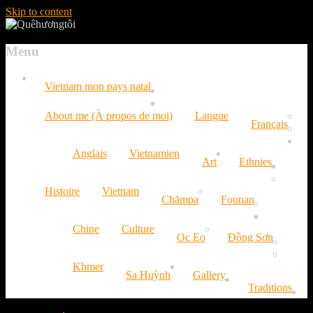
Skip to content
Menu
Vietnam mon pays natal
About me (À propos de moi)
Langue
Français
Anglais
Vietnamien
Art
Ethnies
Histoire
Vietnam
Chămpa
Founan
Chine
Culture
Oc Eo
Đồng Sơn
Khmer
Sa Huỳnh
Gallery
Traditions