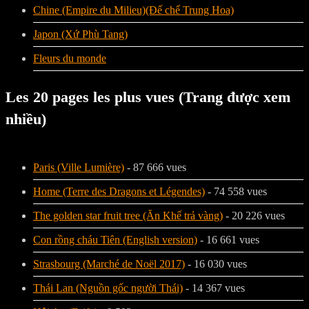
Chine (Empire du Milieu)(Đế chế Trung Hoa)
Japon (Xứ Phù Tang)
Fleurs du monde
Les 20 pages les plus vues (Trang được xem
nhiều)
Paris (Ville Lumière)
- 87 666 vues
Home (Terre des Dragons et Légendes)
- 74 558 vues
The golden star fruit tree (Ăn Khế trả vàng)
- 20 226 vues
Con rồng cháu Tiên (English version)
- 16 661 vues
Strasbourg (Marché de Noël 2017)
- 16 030 vues
Thái Lan (Nguồn gốc người Thái)
- 14 367 vues