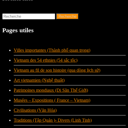
Pages utiles
Villes importantes (Thành phố quan trọng)
Vietnam des 54 ethnies (54 sắc tộc)
Vietnam au fil de son histoire (qua dòng lịch sử)
Art vietnamien (Nghệ thuật)
Patrimoines mondiaux (Di Sãn Thế Giới)
Musées – Expositions ( France – Vietnam)
Civilisations (Văn Hóa)
Traditions (Tập Quán )- Divers (Linh Tinh)