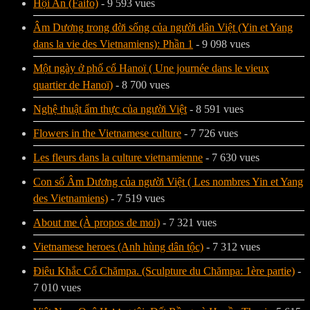
Hội An (Faifo)
- 9 593 vues
Âm Dương trong đời sống của người dân Việt (Yin et Yang
dans la vie des Vietnamiens): Phần 1
- 9 098 vues
Một ngày ở phố cổ Hanoï ( Une journée dans le vieux
quartier de Hanoï)
- 8 700 vues
Nghệ thuật ẩm thực của người Việt
- 8 591 vues
Flowers in the Vietnamese culture
- 7 726 vues
Les fleurs dans la culture vietnamienne
- 7 630 vues
Con số Âm Dương của người Việt ( Les nombres Yin et Yang
des Vietnamiens)
- 7 519 vues
About me (À propos de moi)
- 7 321 vues
Vietnamese heroes (Anh hùng dân tộc)
- 7 312 vues
Điêu Khắc Cổ Chămpa. (Sculpture du Chămpa: 1ère partie)
-
7 010 vues