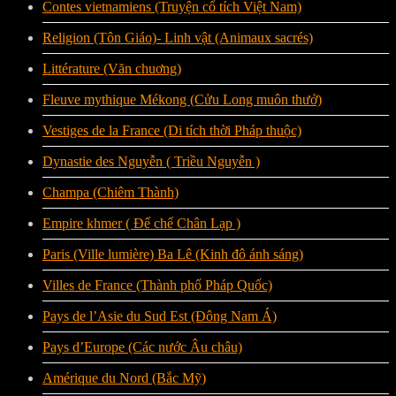
Contes vietnamiens (Truyện cổ tích Việt Nam)
Religion (Tôn Giáo)- Linh vật (Animaux sacrés)
Littérature (Văn chuơng)
Fleuve mythique Mékong (Cửu Long muôn thưở)
Vestiges de la France (Di tích thời Pháp thuộc)
Dynastie des Nguyễn ( Triều Nguyễn )
Champa (Chiêm Thành)
Empire khmer ( Đế chế Chân Lạp )
Paris (Ville lumière) Ba Lê (Kinh đô ánh sáng)
Villes de France (Thành phố Pháp Quốc)
Pays de l’Asie du Sud Est (Đông Nam Á)
Pays d’Europe (Các nước Âu châu)
Amérique du Nord (Bắc Mỹ)