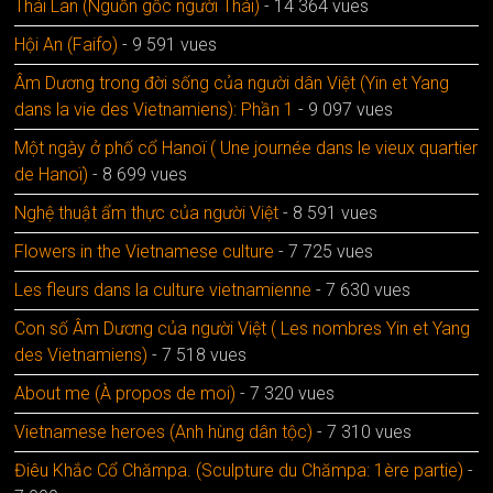
Thái Lan (Nguồn gốc người Thái)
- 14 364 vues
Hội An (Faifo)
- 9 591 vues
Âm Dương trong đời sống của người dân Việt (Yin et Yang
dans la vie des Vietnamiens): Phần 1
- 9 097 vues
Một ngày ở phố cổ Hanoï ( Une journée dans le vieux quartier
de Hanoï)
- 8 699 vues
Nghệ thuật ẩm thực của người Việt
- 8 591 vues
Flowers in the Vietnamese culture
- 7 725 vues
Les fleurs dans la culture vietnamienne
- 7 630 vues
Con số Âm Dương của người Việt ( Les nombres Yin et Yang
des Vietnamiens)
- 7 518 vues
About me (À propos de moi)
- 7 320 vues
Vietnamese heroes (Anh hùng dân tộc)
- 7 310 vues
Điêu Khắc Cổ Chămpa. (Sculpture du Chămpa: 1ère partie)
-