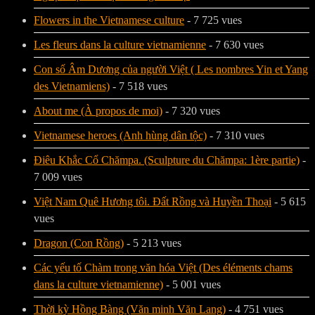
Flowers in the Vietnamese culture
- 7 725 vues
Les fleurs dans la culture vietnamienne
- 7 630 vues
Con số Âm Dương của người Việt ( Les nombres Yin et Yang
des Vietnamiens)
- 7 518 vues
About me (À propos de moi)
- 7 320 vues
Vietnamese heroes (Anh hùng dân tộc)
- 7 310 vues
Điêu Khắc Cổ Chămpa. (Sculpture du Chămpa: 1ère partie)
-
7 009 vues
Việt Nam Quê Hương tôi. Đất Rồng và Huyền Thoại
- 5 615
vues
Dragon (Con Rồng)
- 5 213 vues
Các yếu tố Chàm trong văn hóa Việt (Des éléments chams
dans la culture vietnamienne)
- 5 001 vues
Thời kỳ Hồng Bàng (Văn minh Văn Lang)
- 4 751 vues