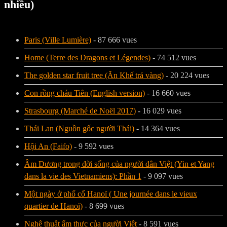
nhiều)
Paris (Ville Lumière)
- 87 666 vues
Home (Terre des Dragons et Légendes)
- 74 512 vues
The golden star fruit tree (Ăn Khế trả vàng)
- 20 224 vues
Con rồng cháu Tiên (English version)
- 16 660 vues
Strasbourg (Marché de Noël 2017)
- 16 029 vues
Thái Lan (Nguồn gốc người Thái)
- 14 364 vues
Hội An (Faifo)
- 9 592 vues
Âm Dương trong đời sống của người dân Việt (Yin et Yang
dans la vie des Vietnamiens): Phần 1
- 9 097 vues
Một ngày ở phố cổ Hanoï ( Une journée dans le vieux
quartier de Hanoï)
- 8 699 vues
Nghệ thuật ẩm thực của người Việt
- 8 591 vues