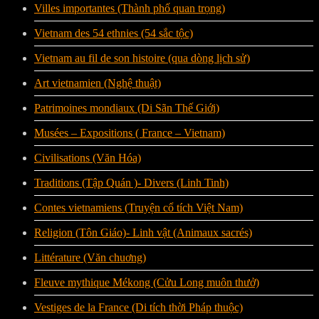
Villes importantes (Thành phố quan trọng)
Vietnam des 54 ethnies (54 sắc tộc)
Vietnam au fil de son histoire (qua dòng lịch sử)
Art vietnamien (Nghệ thuật)
Patrimoines mondiaux (Di Sãn Thế Giới)
Musées – Expositions ( France – Vietnam)
Civilisations (Văn Hóa)
Traditions (Tập Quán )- Divers (Linh Tinh)
Contes vietnamiens (Truyện cổ tích Việt Nam)
Religion (Tôn Giáo)- Linh vật (Animaux sacrés)
Littérature (Văn chuơng)
Fleuve mythique Mékong (Cửu Long muôn thưở)
Vestiges de la France (Di tích thời Pháp thuộc)