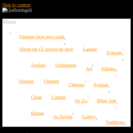
Skip to content
Menu
Vietnam mon pays natal
About me (À propos de moi)
Langue
Français
Anglais
Vietnamien
Art
Ethnies
Histoire
Vietnam
Chămpa
Founan
Chine
Culture
Oc Eo
Đồng Sơn
Khmer
Sa Huỳnh
Gallery
Traditions