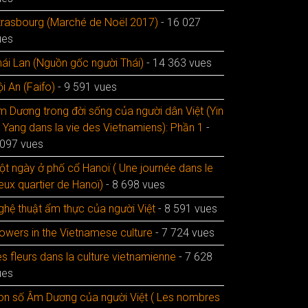
trasbourg (Marché de Noël 2017)
- 16 027
ues
hái Lan (Nguồn gốc người Thái)
- 14 363 vues
i An (Faifo)
- 9 591 vues
m Dương trong đời sống của người dân Việt (Yin
t Yang dans la vie des Vietnamiens): Phần 1
-
 097 vues
ột ngày ở phố cổ Hanoï ( Une journée dans le
eux quartier de Hanoï)
- 8 698 vues
ghệ thuật ẩm thực của người Việt
- 8 591 vues
lowers in the Vietnamese culture
- 7 724 vues
s fleurs dans la culture vietnamienne
- 7 628
ues
on số Âm Dương của người Việt ( Les nombres