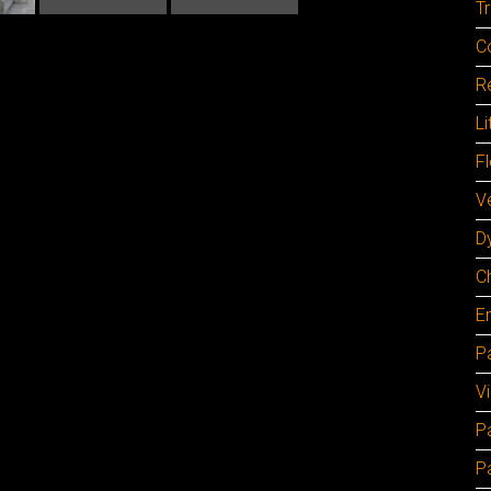
Tr
C
Re
Li
F
Ve
D
C
E
Pa
V
P
P