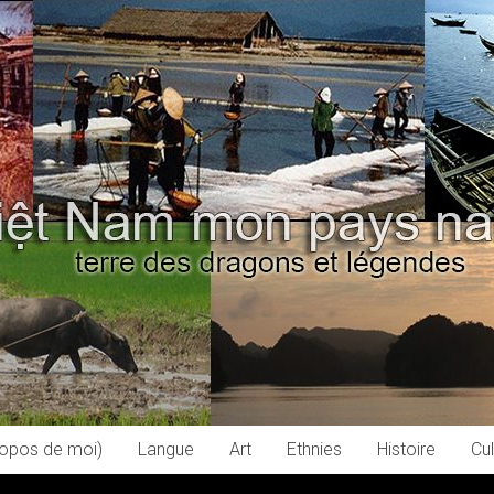
ropos de moi)
Langue
Art
Ethnies
Histoire
Cul