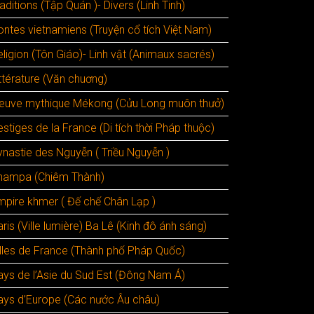
aditions (Tập Quán )- Divers (Linh Tinh)
ontes vietnamiens (Truyện cổ tích Việt Nam)
ligion (Tôn Giáo)- Linh vật (Animaux sacrés)
ttérature (Văn chuơng)
leuve mythique Mékong (Cửu Long muôn thưở)
stiges de la France (Di tích thời Pháp thuộc)
ynastie des Nguyễn ( Triều Nguyễn )
hampa (Chiêm Thành)
mpire khmer ( Đế chế Chân Lạp )
ris (Ville lumière) Ba Lê (Kinh đô ánh sáng)
illes de France (Thành phố Pháp Quốc)
ays de l’Asie du Sud Est (Đông Nam Á)
ays d’Europe (Các nước Âu châu)