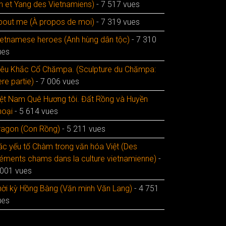
in et Yang des Vietnamiens)
- 7 517 vues
bout me (À propos de moi)
- 7 319 vues
ietnamese heroes (Anh hùng dân tộc)
- 7 310
ues
iêu Khắc Cổ Chămpa. (Sculpture du Chămpa:
re partie)
- 7 006 vues
iệt Nam Quê Hương tôi. Đất Rồng và Huyền
hoại
- 5 614 vues
ragon (Con Rồng)
- 5 211 vues
ác yếu tố Chàm trong văn hóa Việt (Des
léments chams dans la culture vietnamienne)
-
 001 vues
hời kỳ Hồng Bàng (Văn minh Văn Lang)
- 4 751
ues