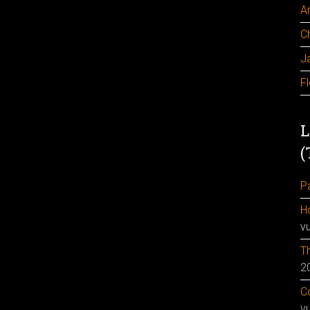
A
C
J
F
L
(
Pa
H
v
Th
2
Co
v