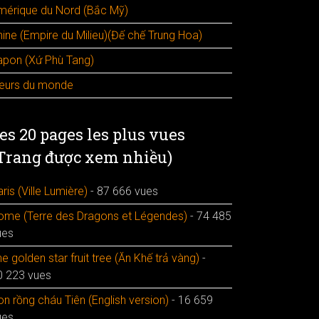
mérique du Nord (Bắc Mỹ)
hine (Empire du Milieu)(Đế chế Trung Hoa)
apon (Xứ Phù Tang)
leurs du monde
es 20 pages les plus vues
Trang được xem nhiều)
ris (Ville Lumière)
- 87 666 vues
ome (Terre des Dragons et Légendes)
- 74 485
ues
e golden star fruit tree (Ăn Khế trả vàng)
-
0 223 vues
n rồng cháu Tiên (English version)
- 16 659
ues