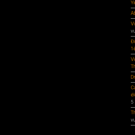
Y
A
V
v
Đ
1è
V
T
D
C
é
5
T
v