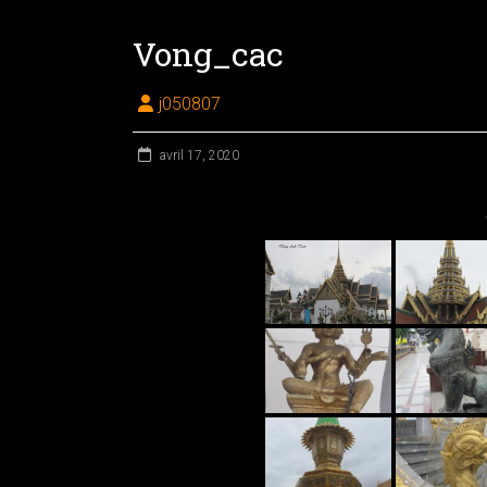
Vong_cac
j050807
avril 17, 2020