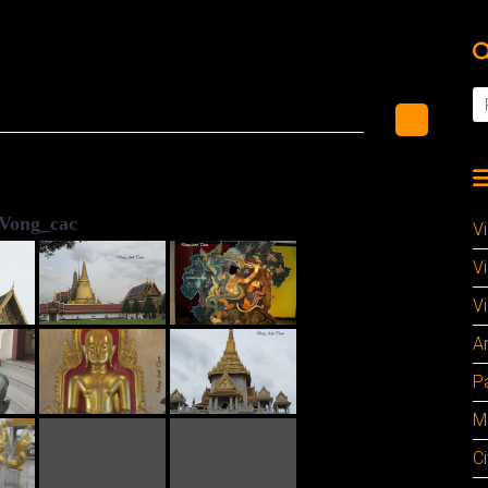
Vong_cac
V
V
Vi
A
P
M
Ci