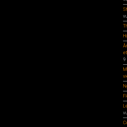
S
v
T
Hộ
Â
e
9
M
vi
N
F
Le
v
C