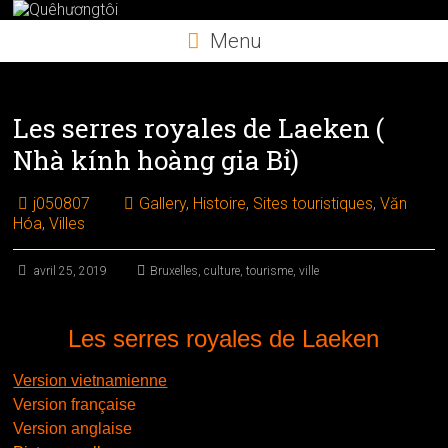
Skip
to
Menu
content
Les serres royales de Laeken (
Nhà kính hoàng gia Bỉ)
j050807
Gallery
,
Histoire
,
Sites touristiques
,
Văn
Hóa
,
Villes
avril 25, 2019
Bruxelles
,
culture
,
tourisme
,
ville
Les serres royales de Laeken
Version vietnamienne
Version française
Version anglaise