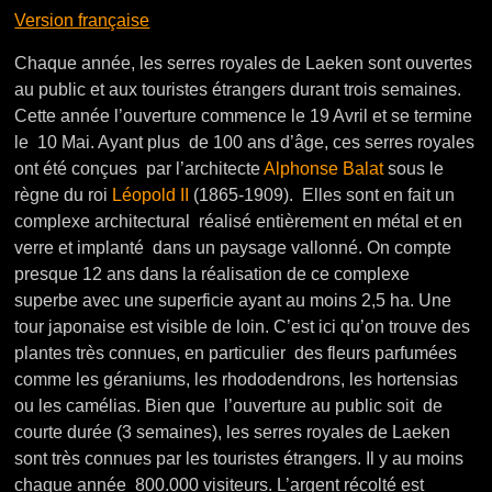
Version française
Chaque année, les serres royales de Laeken sont ouvertes
au public et aux touristes étrangers durant trois semaines.
Cette année l’ouverture commence le 19 Avril et se termine
le 10 Mai. Ayant plus de 100 ans d’âge, ces serres royales
ont été conçues
par l’architecte
Alphonse Balat
sous le
règne du roi
Léopold II
(1865-1909). Elles sont en fait un
complexe architectural réalisé entièrement en métal et en
verre et implanté dans un paysage vallonné. On compte
presque 12 ans dans la réalisation de ce complexe
superbe avec une superficie ayant au moins 2,5 ha. Une
tour japonaise est visible de loin. C’est ici qu’on trouve des
plantes très connues, en particulier des fleurs parfumées
comme les géraniums, les rhododendrons, les hortensias
ou les camélias. Bien que l’ouverture au public soit de
courte durée (3 semaines), les serres royales de Laeken
sont très connues par les touristes étrangers. Il y au moins
chaque année 800.000 visiteurs. L’argent récolté est