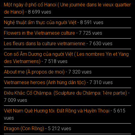
Một ngày ở phố cổ Hanoï ( Une journée dans le vieux quartier
de Hanoï)
- 8 699 vues
Nghệ thuật ẩm thực của người Việt
- 8 591 vues
Flowers in the Vietnamese culture
- 7 725 vues
Les fleurs dans la culture vietnamienne
- 7 630 vues
Con số Âm Dương của người Việt ( Les nombres Yin et Yang
des Vietnamiens)
- 7 518 vues
About me (À propos de moi)
- 7 320 vues
Vietnamese heroes (Anh hùng dân tộc)
- 7 310 vues
Điêu Khắc Cổ Chămpa. (Sculpture du Chămpa: 1ère partie)
-
7 009 vues
Việt Nam Quê Hương tôi. Đất Rồng và Huyền Thoại
- 5 615
vues
Dragon (Con Rồng)
- 5 212 vues