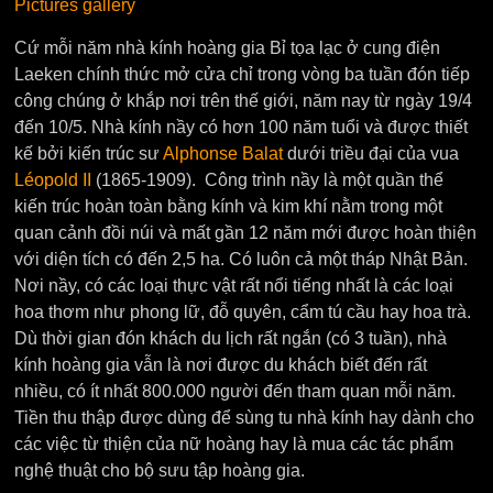
Pictures gallery
Cứ mỗi năm nhà kính hoàng gia Bỉ tọa lạc ở cung điện
Laeken chính thức mở cửa chỉ trong vòng ba tuần đón tiếp
công chúng ở khắp nơi trên thế giới, năm nay từ ngày 19/4
đến 10/5. Nhà kính nầy có hơn 100 năm tuổi và được thiết
kế bởi kiến trúc sư
Alphonse Balat
dưới triều đại của vua
Léopold II
(1865-1909). Công trình nầy là một quần thể
kiến trúc hoàn toàn bằng kính và kim khí nằm trong một
quan cảnh đồi núi và mất gần 12 năm mới được hoàn thiện
với diện tích có đến 2,5 ha. Có luôn cả một tháp Nhật Bản.
Nơi nầy, có các loại thực vật rất nổi tiếng nhất là các loại
hoa thơm như phong lữ, đỗ quyên, cẩm tú cầu hay hoa trà.
Dù thời gian đón khách du lịch rất ngắn (có 3 tuần), nhà
kính hoàng gia vẫn là nơi được du khách biết đến rất
nhiều, có ít nhất 800.000 người đến tham quan mỗi năm.
Tiền thu thập được dùng để sùng tu nhà kính hay dành cho
các việc từ thiện của nữ hoàng hay là mua các tác phẩm
nghệ thuật cho bộ sưu tập hoàng gia.