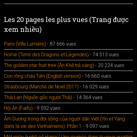
Les 20 pages les plus vues (Trang được
xem nhiều)
Paris (Ville Lumière)
- 87 666 vues
Home (Terre des Dragons et Légendes)
- 74 513 vues
The golden star fruit tree (Ăn Khế trả vàng)
- 20 224 vues
Con rồng cháu Tiên (English version)
- 16 660 vues
Strasbourg (Marché de Noël 2017)
- 16 029 vues
Thái Lan (Nguồn gốc người Thái)
- 14 364 vues
Hội An (Faifo)
- 9 592 vues
Âm Dương trong đời sống của người dân Việt (Yin et Yang
dans la vie des Vietnamiens): Phần 1
- 9 097 vues
Một ngày ở phố cổ Hanoï ( Une journée dans le vieux quartier