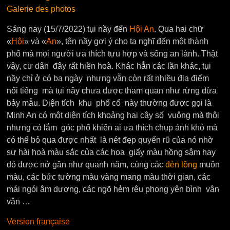
Galerie des photos
Sáng nay (15/7/2022) tụi nầy đến
Hội An
. Qua hai chữ
«
Hội
» và «
An
», tên nầy gợi ý cho ta nghĩ đến một thành
phố mà mọi người ưa thích tựu hợp và sống an lành. Thật
vậy, cư dân đây rất hiền hoà. Khác hẳn các lần khác, tụi
nầy chỉ ở có ba ngày nhưng vẫn còn rất nhiều địa điểm
nổi tiếng mà tụi nầy chưa được tham quan như rừng dừa
bảy mẫu. Diện tích khu phố cổ này thường được gọi là
Minh An có một diện tích khoảng hai cây số vuông mà thôi
nhưng có lắm góc phổ khiến ai ưa thích chụp ảnh khó mà
có thể bỏ qua được nhất là nét đẹp quyến rũ của nó nhờ
sư hài hoà màu sắc của các hoa giấy màu hồng sậm hay
đỏ được nở gần như quanh năm, cùng các
đèn lồng
muôn
màu, các bức tường màu vàng mang màu thời gian, các
mái ngói âm dương, các ngõ hẻm rêu phong yên bình vân
vân …
Version française