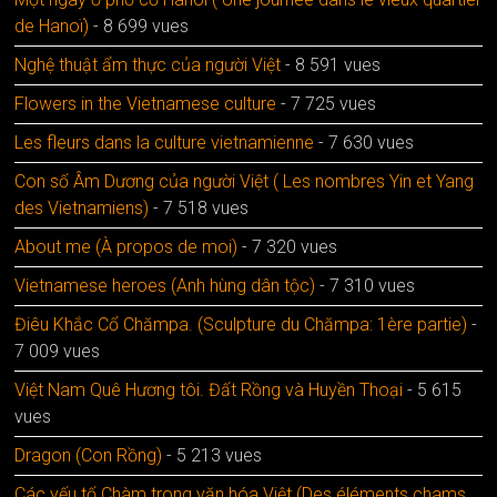
de Hanoï)
- 8 699 vues
Nghệ thuật ẩm thực của người Việt
- 8 591 vues
Flowers in the Vietnamese culture
- 7 725 vues
Les fleurs dans la culture vietnamienne
- 7 630 vues
Con số Âm Dương của người Việt ( Les nombres Yin et Yang
des Vietnamiens)
- 7 518 vues
About me (À propos de moi)
- 7 320 vues
Vietnamese heroes (Anh hùng dân tộc)
- 7 310 vues
Điêu Khắc Cổ Chămpa. (Sculpture du Chămpa: 1ère partie)
-
7 009 vues
Việt Nam Quê Hương tôi. Đất Rồng và Huyền Thoại
- 5 615
vues
Dragon (Con Rồng)
- 5 213 vues
Các yếu tố Chàm trong văn hóa Việt (Des éléments chams