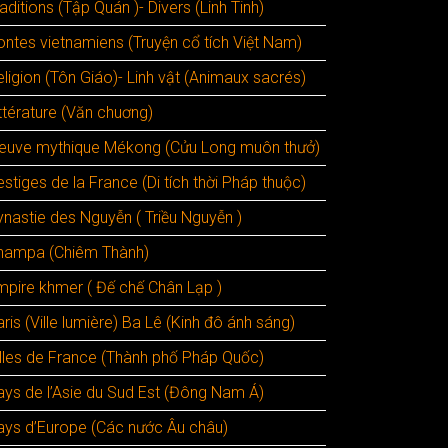
aditions (Tập Quán )- Divers (Linh Tinh)
ontes vietnamiens (Truyện cổ tích Việt Nam)
ligion (Tôn Giáo)- Linh vật (Animaux sacrés)
ttérature (Văn chuơng)
leuve mythique Mékong (Cửu Long muôn thưở)
stiges de la France (Di tích thời Pháp thuộc)
ynastie des Nguyễn ( Triều Nguyễn )
hampa (Chiêm Thành)
mpire khmer ( Đế chế Chân Lạp )
ris (Ville lumière) Ba Lê (Kinh đô ánh sáng)
illes de France (Thành phố Pháp Quốc)
ays de l’Asie du Sud Est (Đông Nam Á)
ays d’Europe (Các nước Âu châu)