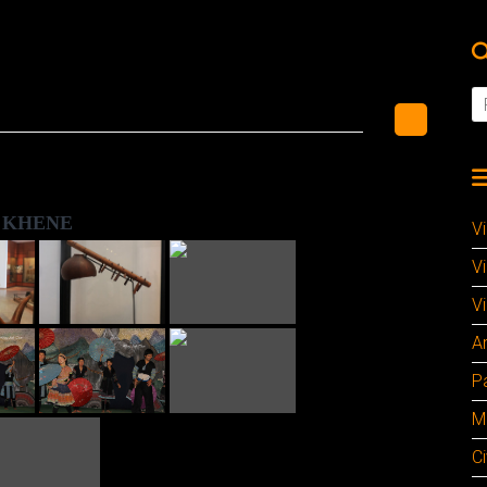
KHENE
V
V
Vi
A
P
M
Ci