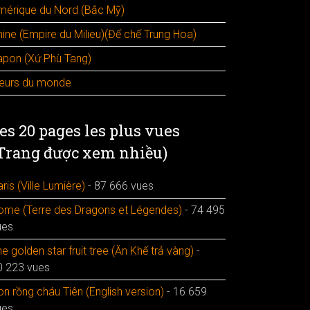
mérique du Nord (Bắc Mỹ)
hine (Empire du Milieu)(Đế chế Trung Hoa)
apon (Xứ Phù Tang)
leurs du monde
es 20 pages les plus vues
Trang được xem nhiều)
ris (Ville Lumière)
- 87 666 vues
ome (Terre des Dragons et Légendes)
- 74 495
ues
e golden star fruit tree (Ăn Khế trả vàng)
-
0 223 vues
n rồng cháu Tiên (English version)
- 16 659
ues