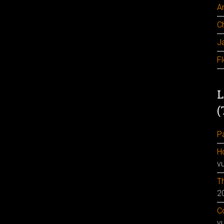
A
C
J
F
L
(
Pa
H
v
Th
2
Co
v