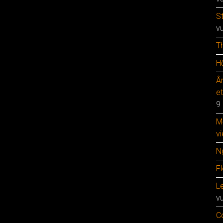
S
v
T
Hộ
Â
e
9
M
vi
N
F
Le
v
C