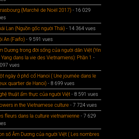
trasbourg (Marché de Noël 2017)
- 16 029
ues
hái Lan (Nguồn gốc người Thái)
- 14 364 vues
i An (Faifo)
- 9 591 vues
m Dương trong đời sống của người dân Việt (Yin
t Yang dans la vie des Vietnamiens): Phần 1
-
 097 vues
ột ngày ở phố cổ Hanoï ( Une journée dans le
eux quartier de Hanoï)
- 8 699 vues
ghệ thuật ẩm thực của người Việt
- 8 591 vues
lowers in the Vietnamese culture
- 7 724 vues
s fleurs dans la culture vietnamienne
- 7 629
ues
on số Âm Dương của người Việt ( Les nombres