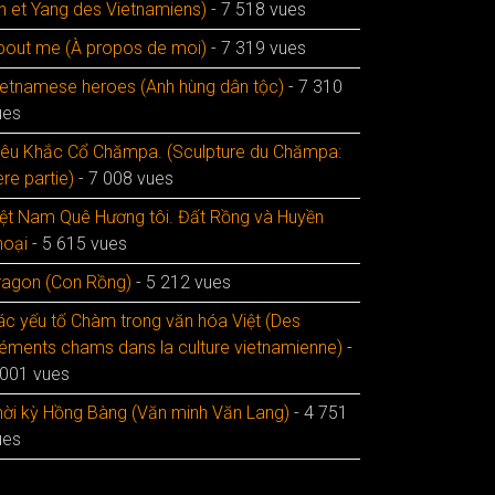
in et Yang des Vietnamiens)
- 7 518 vues
bout me (À propos de moi)
- 7 319 vues
ietnamese heroes (Anh hùng dân tộc)
- 7 310
ues
iêu Khắc Cổ Chămpa. (Sculpture du Chămpa:
re partie)
- 7 008 vues
iệt Nam Quê Hương tôi. Đất Rồng và Huyền
hoại
- 5 615 vues
ragon (Con Rồng)
- 5 212 vues
ác yếu tố Chàm trong văn hóa Việt (Des
léments chams dans la culture vietnamienne)
-
 001 vues
hời kỳ Hồng Bàng (Văn minh Văn Lang)
- 4 751
ues