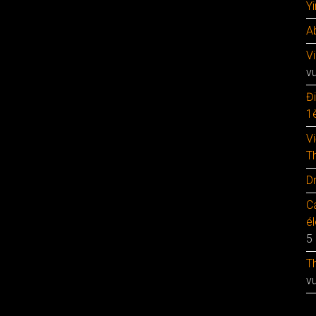
Y
A
V
v
Đ
1è
V
T
D
C
é
5
T
v