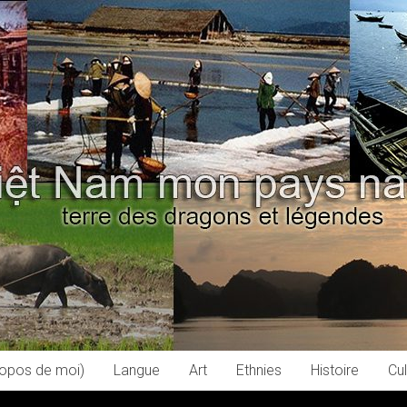
ropos de moi)
Langue
Art
Ethnies
Histoire
Cul