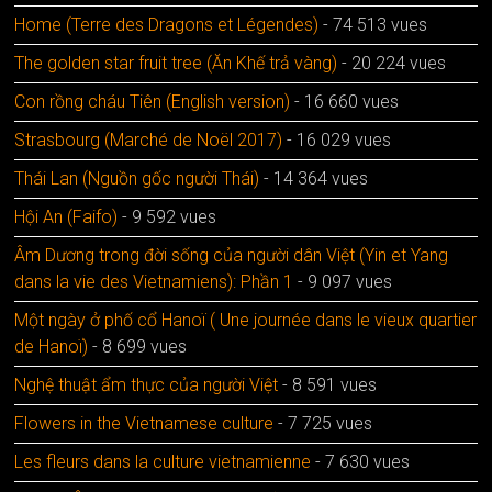
Home (Terre des Dragons et Légendes)
- 74 513 vues
The golden star fruit tree (Ăn Khế trả vàng)
- 20 224 vues
Con rồng cháu Tiên (English version)
- 16 660 vues
Strasbourg (Marché de Noël 2017)
- 16 029 vues
Thái Lan (Nguồn gốc người Thái)
- 14 364 vues
Hội An (Faifo)
- 9 592 vues
Âm Dương trong đời sống của người dân Việt (Yin et Yang
dans la vie des Vietnamiens): Phần 1
- 9 097 vues
Một ngày ở phố cổ Hanoï ( Une journée dans le vieux quartier
de Hanoï)
- 8 699 vues
Nghệ thuật ẩm thực của người Việt
- 8 591 vues
Flowers in the Vietnamese culture
- 7 725 vues
Les fleurs dans la culture vietnamienne
- 7 630 vues