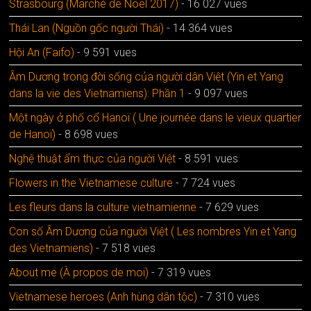
Strasbourg (Marché de Noël 2017)
- 16 027 vues
Thái Lan (Nguồn gốc người Thái)
- 14 364 vues
Hội An (Faifo)
- 9 591 vues
Âm Dương trong đời sống của người dân Việt (Yin et Yang
dans la vie des Vietnamiens): Phần 1
- 9 097 vues
Một ngày ở phố cổ Hanoï ( Une journée dans le vieux quartier
de Hanoï)
- 8 698 vues
Nghệ thuật ẩm thực của người Việt
- 8 591 vues
Flowers in the Vietnamese culture
- 7 724 vues
Les fleurs dans la culture vietnamienne
- 7 629 vues
Con số Âm Dương của người Việt ( Les nombres Yin et Yang
des Vietnamiens)
- 7 518 vues
About me (À propos de moi)
- 7 319 vues
Vietnamese heroes (Anh hùng dân tộc)
- 7 310 vues