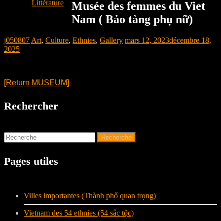
Littérature
Musée des femmes du Viet
Nam ( Bảo tàng phụ nữ)
j050807
Art
,
Culture
,
Ethnies
,
Gallery
mars 12, 2023
décembre 18,
2025
[Return MUSEUM]
Rechercher
Pages utiles
Villes importantes (Thành phố quan trọng)
Vietnam des 54 ethnies (54 sắc tộc)