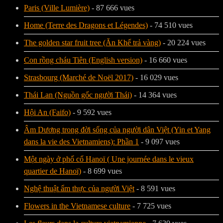
Paris (Ville Lumière)
- 87 666 vues
Home (Terre des Dragons et Légendes)
- 74 510 vues
The golden star fruit tree (Ăn Khế trả vàng)
- 20 224 vues
Con rồng cháu Tiên (English version)
- 16 660 vues
Strasbourg (Marché de Noël 2017)
- 16 029 vues
Thái Lan (Nguồn gốc người Thái)
- 14 364 vues
Hội An (Faifo)
- 9 592 vues
Âm Dương trong đời sống của người dân Việt (Yin et Yang
dans la vie des Vietnamiens): Phần 1
- 9 097 vues
Một ngày ở phố cổ Hanoï ( Une journée dans le vieux
quartier de Hanoï)
- 8 699 vues
Nghệ thuật ẩm thực của người Việt
- 8 591 vues
Flowers in the Vietnamese culture
- 7 725 vues