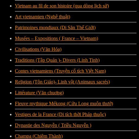
Vietnam au fil de son histoire (qua dòng lịch sử)
Art vietnamien (Nghệ thuật)
Patrimoines mondiaux (Di Sãn Thế Giới)
Musées – Expositions ( France – Vietnam)
Civilisations (Văn Hóa)
Traditions (Tập Quán )- Divers (Linh Tinh)
Contes vietnamiens (Truyện cổ tích Việt Nam)
Religion (Tôn Giáo)- Linh vật (Animaux sacrés)
Littérature (Văn chuơng)
Fleuve mythique Mékong (Cửu Long muôn thưở)
Vestiges de la France (Di tích thời Pháp thuộc)
Dynastie des Nguyễn ( Triều Nguyễn )
Champa (Chiêm Thành)