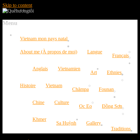
Skip to content
Menu
Vietnam mon pays natal
About me (À propos de moi)
Langue
Français
Anglais
Vietnamien
Art
Ethnies
Histoire
Vietnam
Chămpa
Founan
Chine
Culture
Oc Eo
Đồng Sơn
Khmer
Sa Huỳnh
Gallery
Traditions