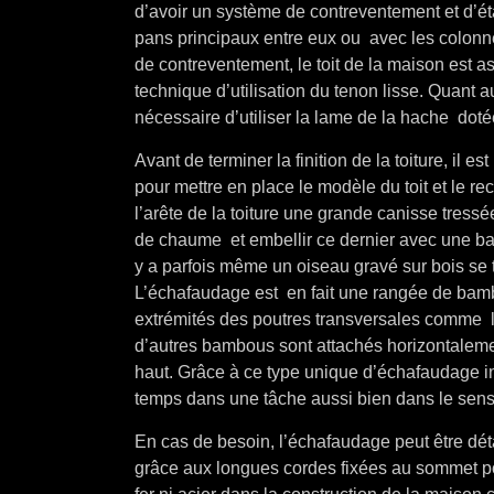
d’avoir un système de contreventement et d’é
pans principaux entre eux ou avec les colonne
de contreventement, le toit de la maison est a
technique d’utilisation du tenon lisse. Quant a
nécessaire d’utiliser la lame de la hache doté
Avant de terminer la finition de la toiture, il
pour mettre en place le modèle du toit et le re
l’arête de la toiture une grande canisse tressé
de chaume et embellir ce dernier avec une ba
y a parfois même un oiseau gravé sur bois se 
L’échafaudage est en fait une rangée de bamb
extrémités des poutres transversales comme 
d’autres bambous sont attachés horizontaleme
haut. Grâce à ce type unique d’échafaudage 
temps dans une tâche aussi bien dans le sens 
En cas de besoin, l’échafaudage peut être détac
grâce aux longues cordes fixées au sommet pou