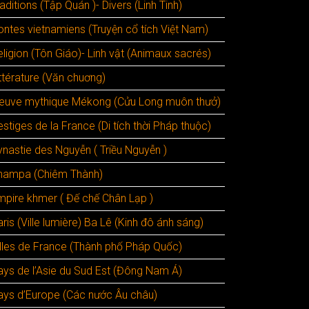
aditions (Tập Quán )- Divers (Linh Tinh)
ontes vietnamiens (Truyện cổ tích Việt Nam)
ligion (Tôn Giáo)- Linh vật (Animaux sacrés)
ttérature (Văn chuơng)
leuve mythique Mékong (Cửu Long muôn thưở)
stiges de la France (Di tích thời Pháp thuộc)
ynastie des Nguyễn ( Triều Nguyễn )
hampa (Chiêm Thành)
mpire khmer ( Đế chế Chân Lạp )
ris (Ville lumière) Ba Lê (Kinh đô ánh sáng)
illes de France (Thành phố Pháp Quốc)
ays de l’Asie du Sud Est (Đông Nam Á)
ays d’Europe (Các nước Âu châu)