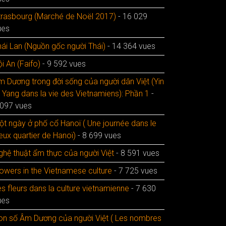
trasbourg (Marché de Noël 2017)
- 16 029
ues
hái Lan (Nguồn gốc người Thái)
- 14 364 vues
i An (Faifo)
- 9 592 vues
m Dương trong đời sống của người dân Việt (Yin
t Yang dans la vie des Vietnamiens): Phần 1
-
 097 vues
ột ngày ở phố cổ Hanoï ( Une journée dans le
eux quartier de Hanoï)
- 8 699 vues
ghệ thuật ẩm thực của người Việt
- 8 591 vues
lowers in the Vietnamese culture
- 7 725 vues
s fleurs dans la culture vietnamienne
- 7 630
ues
on số Âm Dương của người Việt ( Les nombres