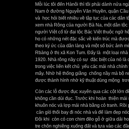
Mỗi lúc tôi đến Hànôi thì tôi phải dành nửa n
Nam ở đường Nguyễn Văn Huyền, quận Cầu Giấ
và học hỏi biết nhiều về tập tục của các dân 
xem nhà Rông của người Bà Na, một dân tộc 
người Việt cổ từ đại tộc Bác Việt thuộc ngữ 
họ có những nét đặc sắc về kiến trúc mà được
theo ký ức của dân làng và một số bức ảnh m
Rbàng ở thị xã Kon Tum. Đấy là một loại n
1920. Nhà rông nầy có sự đặc biệt của nó là 
trong việc liên kết chủ yếu các mái nhà chính
mây. Nhờ hệ thống giằng chống nầy mà bộ nó
được thành hình nhờ kỹ thuật dùng mộng trơ
Còn các lỗ được đục xuyên qua các cột lớn đề
không cần dùi đục. Trước khi hoàn thiện mái
khuôn nóc và lợp mái nhà bằng cỏ tranh. Rồi
cản gíó thổi bay đi nóc nhà và để làm đẹp nó
Đôi khi còn có con chim đẽo gỗ ở giữa dải h
tre chôn nghiêng xuống đất và tựa vào các đ