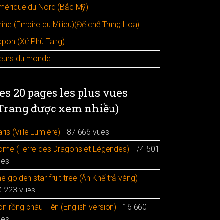
mérique du Nord (Bắc Mỹ)
hine (Empire du Milieu)(Đế chế Trung Hoa)
apon (Xứ Phù Tang)
leurs du monde
es 20 pages les plus vues
Trang được xem nhiều)
ris (Ville Lumière)
- 87 666 vues
ome (Terre des Dragons et Légendes)
- 74 501
ues
e golden star fruit tree (Ăn Khế trả vàng)
-
0 223 vues
n rồng cháu Tiên (English version)
- 16 660
ues