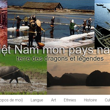
ropos de moi)
Langue
Art
Ethnies
Histoire
Cul