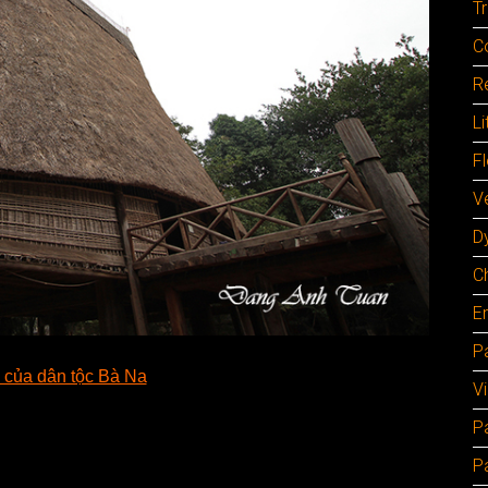
Tr
C
Re
Li
F
Ve
D
C
E
Pa
 của dân tộc Bà Na
V
P
P