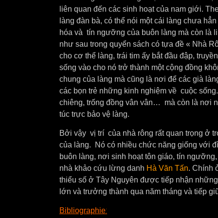
liên quan đến các sinh hoạt của nam giới. T
làng đàn bà, có thể nói một cái làng chưa hẳ
hóa và tín ngưỡng của buôn làng mà còn là l
như sau trong quyển sách có tựa đề « Nhà Rôn
cho cơ thể làng, trái tim ấy bắt đầu đập, truyền
sống vào cho nó trở thành một cộng đồng khô
chung của làng mà cũng là nơi để các già làng
các bọn trẻ những kinh nghiệm về cuộc sống. 
chiêng, trống đồng vân vân… mà còn là nơi 
túc trực bảo vệ làng.
Bởi vậy vị trí của nhà rông rất quan trọng ở
của làng. Nó có nhiều chức năng giống với đì
buôn làng, nơi sinh hoạt tôn giáo, tín ngưỡn
nhà khảo cứu lừng danh
Hà Văn Tấn
. Chính 
thiểu số ở Tây Nguyên được tiếp nhận những 
lớn và trưởng thành qua năm tháng và tiếp gi
:
Bibliographie