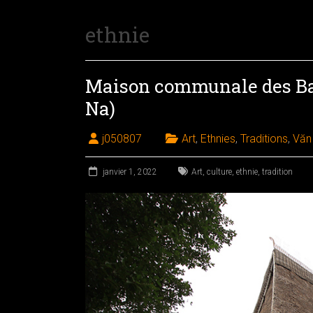
ethnie
Maison communale des Ba
Na)
j050807
Art
,
Ethnies
,
Traditions
,
Văn
janvier 1, 2022
Art
,
culture
,
ethnie
,
tradition