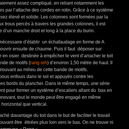
taiement assez compliqué, en reliant notamment les
s par l’attache des cordes en rotin. Grâce à ce système
ssez élevé et solide. Les colonnes sont formées par la
ux trous percés à travers les grandes colonnes, il est
e d’un manche droit et long à la place du burin.
 est nécessaire d’établir un échafaudage en forme de A
couvrir ensuite de chaume. Puis il faut déposer sur
e en osier destinée à empêcher le vent d’arracher le toit
nde de motifs (
rang reh
) d’environ 1,50 mètre de haut. Il
trouvant au milieu de cette bande de motifs.
ous enfouis dans le sol et appuyés contre les
les bords du plancher.
Dans le même temps, une série
nt pour former un système d’escaliers allant du bas en
innovant, tout le monde peut être engagé en même
horizontal que vertical.
hé davantage du toit dans le but de faciliter le travail
vant être étirées plus loin vers le bas. On ne trouve ni