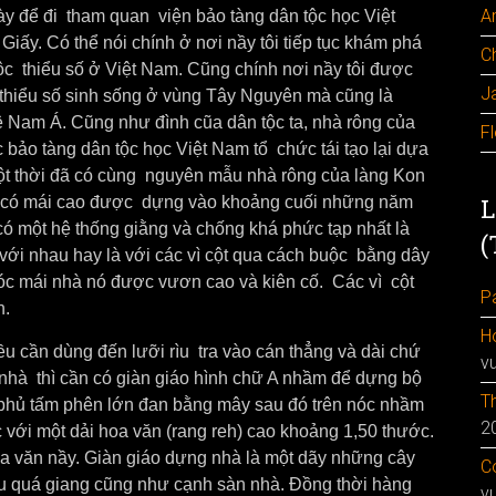
A
gày để đi tham quan viện bảo tàng dân tộc học Việt
y. Có thể nói chính ở nơi nầy tôi tiếp tục khám phá
C
tộc thiểu số ở Việt Nam. Cũng chính nơi nầy tôi được
J
thiểu số sinh sống ở vùng Tây Nguyên mà cũng là
hệ Nam Á. Cũng như đình cũa dân tộc ta, nhà rông của
F
 bảo tàng dân tộc học Việt Nam tổ chức tái tạo lại dựa
ột thời đã có cùng nguyên mẫu nhà rông của làng Kon
hà có mái cao được dựng vào khoảng cuối những năm
L
có một hệ thống giằng và chống khá phức tạp nhất là
(
 với nhau hay là với các vì cột qua cách buộc bằng dây
c mái nhà nó được vươn cao và kiên cố. Các vì cột
Pa
n.
H
u cần dùng đến lưỡi rìu tra vào cán thẳng và dài chứ
v
 nhà thì cần có giàn giáo hình chữ A nhầm để dựng bộ
Th
 phủ tấm phên lớn đan bằng mây sau đó trên nóc nhầm
2
c với một dải hoa văn (rang reh) cao khoảng 1,50 thước.
oa văn nầy. Giàn giáo dựng nhà là một dãy những cây
Co
ầu quá giang cũng như cạnh sàn nhà. Đồng thời hàng
v