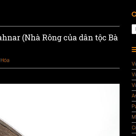
hnar (Nhà Rông của dân tộc Bà
 Hóa
V
V
Vi
A
P
M
Ci