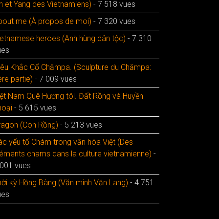
in et Yang des Vietnamiens)
- 7 518 vues
bout me (À propos de moi)
- 7 320 vues
ietnamese heroes (Anh hùng dân tộc)
- 7 310
ues
iêu Khắc Cổ Chămpa. (Sculpture du Chămpa:
re partie)
- 7 009 vues
iệt Nam Quê Hương tôi. Đất Rồng và Huyền
hoại
- 5 615 vues
ragon (Con Rồng)
- 5 213 vues
ác yếu tố Chàm trong văn hóa Việt (Des
léments chams dans la culture vietnamienne)
-
 001 vues
hời kỳ Hồng Bàng (Văn minh Văn Lang)
- 4 751
ues