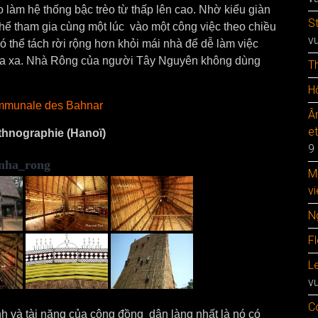
làm hệ thống bậc trèo từ thấp lên cao. Nhờ kiểu giàn
S
hể tham gia cùng một lúc vào một công việc theo chiều
v
có thể tách rời rộng hơn khỏi mái nhà để dễ làm việc
 ra xa. Nhà Rông của người Tây Nguyên không dùng
T
Hộ
mmunale des Bahnar
Â
e
thnographie (Hanoï)
9
nha_rong
M
vi
N
F
Le
v
C
 và tài năng của cộng đồng dân làng nhất là nó có