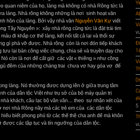
Y
heo quan niệm của họ, làng mà không có nhà Rông tức là
n ra làng. Nhà rông không những là nơi sinh hoạt văn
A
inh hồn của làng. Bởi vậy nhà văn
Nguyễn Văn Kự
viết
V
g Tây Nguyên »: xây nhà rông cũng tức là đặt trái tim
v
 máu đi khắp cơ thể làng, kết nối tất cả lại và thổi sự
Đ
ng gì phá vỡ được. Nhà rông còn là nơi đón tiếp khách
1è
 tựu lại bàn công việc chung, chia sẻ và truyền dạy cho
Nó còn là nơi để cất giữ các vật « thiêng » như cồng
V
ngủ đêm của những chàng trai chưa vợ hay góa vợ để
T
D
 trong làng. Nó thường được dựng lên ở giữa trung tâm
C
nh của dân tộc Việt như trụ sở của bộ máy quản trị
é
g, nhà khách, câu lạc bộ vân vân… theo sự nhận xét của
5
ở nơi nhà Rông nầy mà các trẻ em của các dân tộc
hiểu biết phong phú từ các thế thệ cha anh để mà khôn
T
ữ được các tập tục và tín ngưỡng của dân tộc.
v