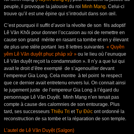
peuple, il provoque la jalousie du roi
Minh Mạng.
Celui-ci
trouve qu’il est une épine qui s’introduit dans son œil.
C’est pourquoi il suffit d’avoir la révolte de son fils adoptif
Lê Văn Khôi pour donner l’occasion au roi de remettre en
cause son grand mérite en rasant sa tombe et en y élevant
de plus une stèle portant les 8 lettres suivantes
« Quyền
yêm Lê Văn duyệt phục pháp xử »
ou le lieu où l’eunuque
Lê Văn duyệt reçoit la condamnation ». Il n’y a que lui qui
avait le droit d’être exempté de s’agenouiller devant
l’empereur Gia Long. Cela montre à tel point le respect
que ce dernier avait entretenu envers lui. On connait ainsi
le jugement juste de l’empereur Gia Long à l’égard du
personnage Lê Văn Duyệt. Minh Mạng n’en tenait pas
compte à cause des calomnies de son entourage. Plus
tard, ses successeurs
Thiệu Trị
et
Tự Đức
ont ordonné la
reconstruction de sa tombe et la réparation de son temple.
L’autel de Lê Văn Duyệt (Saïgon)