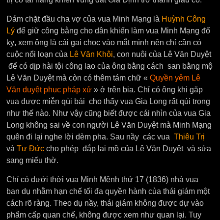
Dám chặt đầu cha vợ của vua Minh Mạng là
Huỳnh Công
Lý
để giữ công bằng cho dân khiến làm vua Minh Mạng đố
kỵ, xem ông là cái gai chọc vào mắt mình nên chỉ cần có
cuộc nổi loạn của
Lê Văn Khôi
, con nuôi của Lê Văn Duyệt
để có dịp hài tội công lao của ông bằng cách san bằng mộ
Lê Văn Duyệt mà còn có thêm tám chữ «
Quyền yêm Lê
Văn duyệt phục pháp xử
» ở trên bia. Chỉ có ông khi gặp
vua được miễn qùi bái cho thấy vua Gia Long rất qúi trọng
như thế nào. Như vậy cũng biết được cái nhìn của vua Gia
Long không sai về con người Lê Văn Duyệt mà Minh Mạng
quên đi lại nghe lời dèm pha. Sau nầy các vua
Thiêu Trị
và
Tự Đức
cho phép đắp lại mồ của Lê Văn Duyệt và sửa
sang miếu thờ.
Chỉ có dưới thời vua Minh Mệnh thứ 17 (1836) nhà vua
ban dụ nhằm hạn chế tối đa quyền hành của thái giám một
cách rõ ràng. Theo dụ nầy, thái giám không được dự vào
phẩm cấp quan chế, không được xem như quan lại. Tuy