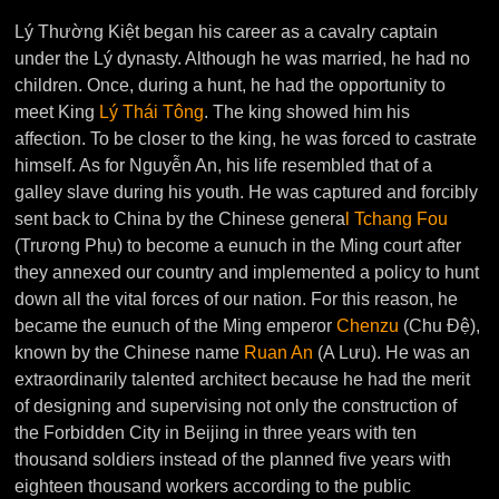
Lý Thường Kiệt began his career as a cavalry captain
under the Lý dynasty. Although he was married, he had no
children. Once, during a hunt, he had the opportunity to
meet King
Lý Thái Tông
. The king showed him his
affection. To be closer to the king, he was forced to castrate
himself. As for Nguyễn An, his life resembled that of a
galley slave during his youth. He was captured and forcibly
sent back to China by the Chinese genera
l Tchang Fou
(Trương Phụ) to become a eunuch in the Ming court after
they annexed our country and implemented a policy to hunt
down all the vital forces of our nation. For this reason, he
became the eunuch of the Ming emperor
Chenzu
(Chu Đệ),
known by the Chinese name
Ruan An
(A Lưu). He was an
extraordinarily talented architect because he had the merit
of designing and supervising not only the construction of
the Forbidden City in Beijing in three years with ten
thousand soldiers instead of the planned five years with
eighteen thousand workers according to the public