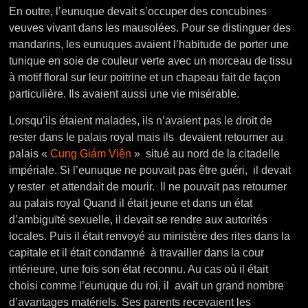
En outre, l’eunuque devait s’occuper des concubines
veuves vivant dans les mausolées. Pour se distinguer des
mandarins, les eunuques avaient l’habitude de porter une
tunique en soie de couleur verte avec un morceau de tissu
à motif floral sur leur poitrine et un chapeau fait de façon
particulière. Ils avaient aussi une vie misérable.
Lorsqu’ils étaient malades, ils n’avaient pas le droit de
rester dans le palais royal mais ils devaient retourner au
palais «
Cung Giám Viện
» situé au nord de la citadelle
impériale. Si l’eunuque ne pouvait pas être guéri, il devait
y rester et attendait de mourir. Il ne pouvait pas retourner
au palais royal Quand il était jeune et dans un état
d’ambiguïté sexuelle, il devait se rendre aux autorités
locales. Puis il était renvoyé au ministère des rites dans la
capitale et il était condamné à travailler dans la cour
intérieure, une fois son état reconnu. Au cas où il était
choisi comme l’eunuque du roi, il avait un grand nombre
d’avantages matériels. Ses parents recevaient les