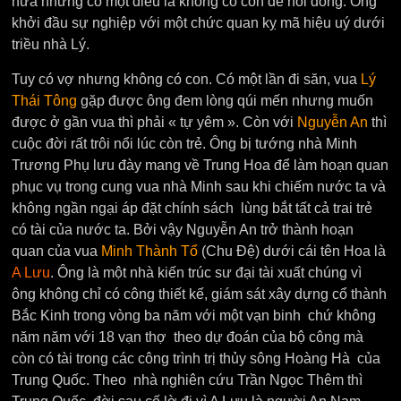
nữa nhưng có một điều là không có con để nối dòng. Ông
khởi đầu sự nghiệp với một chức quan kỵ mã hiệu uý dưới
triều nhà Lý.
Tuy có vợ nhưng không có con. Có một lần đi săn, vua
Lý
Thái Tông
gặp được ông đem lòng qúi mến nhưng muốn
được ở gần vua thì phải « tự yêm ». Còn với
Nguyễn An
thì
cuộc đời rất trôi nổi lúc còn trẻ. Ông bị tướng nhà Minh
Trương Phụ lưu đày mang về Trung Hoa để làm hoạn quan
phục vụ trong cung vua nhà Minh sau khi chiếm nước ta và
không ngần ngại áp đặt chính sách lùng bắt tất cả trai trẻ
có tài của nước ta. Bởi vậy Nguyễn An trở thành hoạn
quan của vua
Minh Thành Tổ
(Chu Đệ) dưới cái tên Hoa là
A Lưu
. Ông là một nhà kiến trúc sư đại tài xuất chúng vì
ông không chỉ có công thiết kế, giám sát xây dựng cổ thành
Bắc Kinh trong vòng ba năm với một vạn binh chứ không
năm năm với 18 vạn thợ theo dự đoán của bộ công mà
còn có tài trong các công trình trị thủy sông Hoàng Hà của
Trung Quốc. Theo nhà nghiên cứu Trần Ngọc Thêm thì