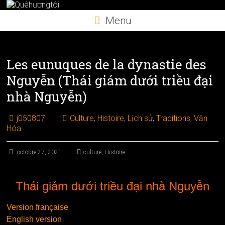
Skip
to
Menu
content
Les eunuques de la dynastie des
Nguyễn (Thái giám dưới triều đại
nhà Nguyễn)
j050807
Culture
,
Histoire
,
Lịch sử
,
Traditions
,
Văn
Hóa
octobre 27, 2021
culture
,
Histoire
Thái giám dưới triều đại nhà Nguyễn
Version française
English version