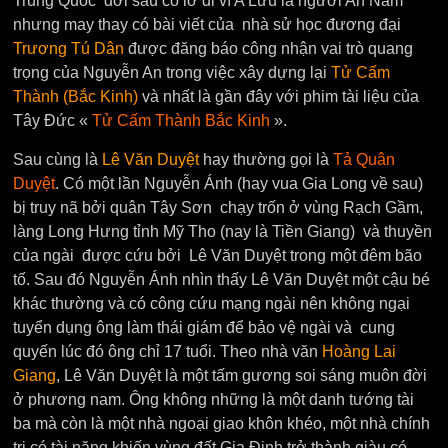
Trung Quốc đời sau cố lờ đi vì A Lưu là người An Nam
nhưng may thay có bài viết của nhà sử học đương đại
Trương Tú Dân
được đăng báo công nhận vai trò quang
trọng của Nguyễn An trong việc xây dựng lại
Tử Cấm
Thành (Bắc Kinh)
và nhất là gần đây với phim tài liệu của
Tây Đức «
Tử Cấm Thành Bắc Kinh
».
Sau cùng là
Lê Văn Duyệt
hay thường gọi là
Tả Quân
Duyệt
. Có một lần Nguyễn Ánh (hay vua Gia Long về sau)
bị truy nã bởi quân Tây Sơn chạy trốn ở vùng Rạch Gầm,
làng Long Hưng tỉnh Mỹ Tho (nay là Tiền Giang) và thuyền
của ngài được cứu bởi Lê Văn Duyệt trong một đêm bão
tố. Sau đó Nguyễn Ánh nhìn thấy Lê Văn Duyệt một cậu bé
khác thường và có công cứu mạng ngài nên không ngại
tuyển dụng ông làm thái giám để bảo vệ ngài và cung
quyến lúc đó ông chỉ 17 tuổi. Theo nhà văn
Hoàng Lai
Giang
, Lê Văn Duyệt là một tấm gương soi sáng muôn đời
ở phương nam. Ông không những là một danh tướng tài
ba mà còn là một nhà ngoại giao khôn khéo, một nhà chính
trị có tài năng khiến vùng đất Gia Định trở thành giàu có.