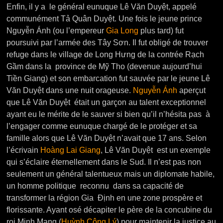
Enfin, il y a le général eunuque Lê Văn Duyệt, appelé
communément Tả Quân Duyệt. Une fois le jeune prince
Nguyễn Ánh (ou l’empereur
Gia Long
plus tard) fut
poursuivi par l’armée des Tây Sơn. Il fut obligé de trouver
refuge dans le village de Long Hưng de la contrée Rạch
Gầm dans la province de Mỹ Tho (devenue aujourd’hui
Tiền Giang) et son embarcation fut sauvée par le jeune Lê
Văn Duyệt dans une nuit orageuse.
Nguyễn Ánh
aperçut
que Lê Văn Duyệt était un garçon au talent exceptionnel
ayant eu le mérite de le sauver si bien qu’il n’hésita pas à
l’engager comme eunuque chargé de le protéger et sa
famille alors que Lê Văn Duyệt n’avait que 17 ans. Selon
l’écrivain
Hoàng Lai Giang
, Lê Văn Duyệt est un exemple
qui s’éclaire éternellement dans le Sud. Il n’est pas non
seulement un général talentueux mais un diplomate habile,
un homme politique reconnu dans sa capacité de
transformer la région Gia Định en une zone prospère et
florissante. Ayant osé décapiter le père de la concubine du
roi Minh Mạng (
Huỳnh Công Lý
) pour maintenir la justice au