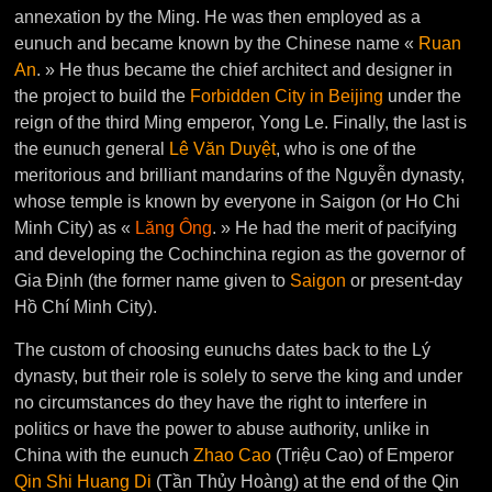
annexation by the Ming. He was then employed as a
eunuch and became known by the Chinese name «
Ruan
An
. » He thus became the chief architect and designer in
the project to build the
Forbidden City in Beijing
under the
reign of the third Ming emperor, Yong Le. Finally, the last is
the eunuch general
Lê Văn Duyệt
, who is one of the
meritorious and brilliant mandarins of the Nguyễn dynasty,
whose temple is known by everyone in Saigon (or Ho Chi
Minh City) as «
Lăng Ông
. » He had the merit of pacifying
and developing the Cochinchina region as the governor of
Gia Định (the former name given to
Saigon
or present-day
Hồ Chí Minh City).
The custom of choosing eunuchs dates back to the Lý
dynasty, but their role is solely to serve the king and under
no circumstances do they have the right to interfere in
politics or have the power to abuse authority, unlike in
China with the eunuch
Zhao Cao
(Triệu Cao) of Emperor
Qin Shi Huang Di
(Tần Thủy Hoàng) at the end of the Qin