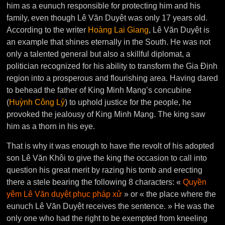
him as a eunuch responsible for protecting him and his
family, even though Lê Văn Duyệt was only 17 years old.
According to the writer
Hoàng Lai Giang
, Lê Văn Duyệt is
an example that shines eternally in the South. He was not
only a talented general but also a skillful diplomat, a
politician recognized for his ability to transform the Gia Định
region into a prosperous and flourishing area. Having dared
to behead the father of King Minh Mạng’s concubine
(
Huỳnh Công Lý
) to uphold justice for the people, he
provoked the jealousy of King Minh Mạng. The king saw
him as a thorn in his eye.
That is why it was enough to have the revolt of his adopted
son Lê Văn Khôi to give the king the occasion to call into
question his great merit by razing his tomb and erecting
there a stele bearing the following 8 characters: «
Quyền
yêm Lê Văn duyệt phục pháp xử
» or « the place where the
eunuch Lê Văn Duyệt receives the sentence. » He was the
only one who had the right to be exempted from kneeling