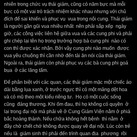
nhiên trong chức vụ thái giám, cũng có năm bực mà mỗi
bực có một vai trò trách nhiệm khác nhau nhưng với chủ
đích để sai khiến và phục vụ vua trong nội cung. Thái giám
là người gần gũi vua nhiều nhất nên phải sắp xếp ngày
giờ, các công việc liên hệ giữa vua và các cung phi và phải
ghi chép lại tên họ trong trường hợp bà cung phi nào có
con thì được xác nhận. Bởi vậy cung phi nào muốn được
vua yêu chuộng thì cần nhờ đến tài ăn nói của thái giám.
Ngoài ra, thái giám còn phải phục vụ các bà cung phi goá
bụa ở các lăng tẩm.
Để phân biệt với các quan, các thái giám mặc một chiếc áo
dài bằng lụa xanh, ở trước ngực thì có một mảng dệt hoa
và có mũ theo một kiểu riêng tư. Họ có một cuộc sống
cũng đáng thương. Khi ốm đau, thì họ không có quyền ở
lại trong đại nội mà phải về ở Cung Giám Viện nằm ở phiá
bắc hoàng thành. Nếu chữa không hết bệnh thì nằm ở
đây chờ chết chớ không được quay về đại nội. Lúc còn trẻ
nếu là giám sinh thì phải đến trình quan địa phương rồi