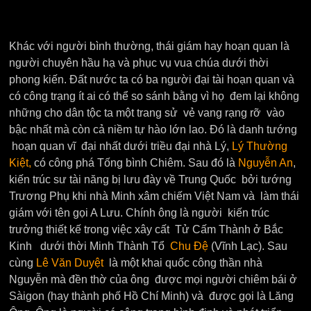
Khác với người bình thường, thái giám hay hoạn quan là
người chuyên hầu hạ và phục vụ vua chúa dưới thời
phong kiến. Đất nước ta có ba người đại tài hoạn quan và
có công trạng ít ai có thể so sánh bằng vì họ đem lại không
những cho dân tộc ta một trang sử vẻ vang rạng rỡ vào
bậc nhất mà còn cả niềm tự hào lớn lao. Đó là danh tướng
hoạn quan vĩ đại nhất dưới triều đại nhà Lý,
Lý Thường
Kiệt
,
có công phá Tống bình Chiêm. Sau đó là
Nguyễn An
,
kiến trúc sư tài năng bị lưu đày về Trung Quốc bởi tướng
Trương Phụ khi nhà Minh xâm chiếm Việt Nam và làm thái
giám với tên gọi A Lưu. Chính ông là người kiến trúc
trưởng thiết kế trong việc xây cất Tử Cấm Thành ở Bắc
Kinh dưới thời Minh Thành Tổ
Chu Đệ
(Vĩnh Lạc). Sau
cùng
Lê Văn Duyệt
là một khai quốc công thần nhà
Nguyễn mà đền thờ của ông được mọi người chiêm bái ở
Sàigon (hay thành phố Hồ Chí Minh) và được gọi là Lăng