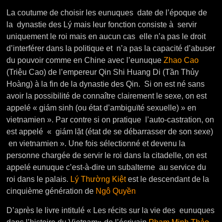
La coutume de choisir les eunuques date de l’époque de
la dynastie des Lý mais leur fonction consiste à servir
uniquement le roi mais en aucun cas elle n’a pas le droit
d’interférer dans la politique et n’a pas la capacité d’abuser
du pouvoir comme en Chine avec l’eunuque
Zhao Cao
(Triệu Cao) de l’empereur Qin Shi Huang Di (Tần Thủy
Hoàng) à la fin de la dynastie des Qin. Si on est né sans
avoir la possibilité de connaître clairement le sexe, on est
appelé « giám sinh (ou état d’ambiguïté sexuelle) » en
vietnamien ». Par contre si on pratique l’auto-castration, on
est appelé « giám lặt (état de se débarrasser de son sexe)
en vietnamien ». Une fois sélectionné et devenu la
personne chargée de servir le roi dans la citadelle, on est
appelé eunuque c’est-à-dire un subalterne au service du
roi dans le palais.
Lý Thường Kiệt
est le descendant de la
cinquième génération de
Ngô Quyền
D’après le livre intitulé « Les récits sur la vie des eunuques