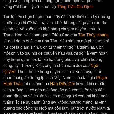
Ông. Ông là người có công trạng bình định và phát triển
vùng đất Nam kỳ với chức vụ
Tổng Trấn Gia Định
.
Tục lệ kén chọn hoạn quan nầy đã có từ thời nhà Lý nhưng
nhiệm vụ chỉ để hầu hạ vua chớ không có quyền can dự
chính sự và không có khả năng chuyên quyền như ở
Trung Hoa với hoạn quan Triệu Cao của
Tần Thủy Hoàng
ở giai đoạn cuối của nhà Tần. Nếu sinh ra mà phi nam phi
nữ gọi là giám sinh. Còn tự thiến thì gọi là giám lặt. Còn
một khi vào đại nội để chuyên hầu vua thì gọi là yêm hoạn
hay hoạn quan tức là kẻ hạ đẳng phục vụ chốn hoàng
cung. Lý Thường Kiệt, ông là cháu năm đời của
Ngô
Quyền
. Theo lời kể trong quyển sách « Kể chuyện các
quan thái giám trong lịch sử Việt Nam » của tác giả
Phạm
Minh Thảo
thì mẹ ông, bà
Hàn Diệu Chi
trước khi có bầu
sinh ra ông thì có gặp một ông lão già xem thiên văn tiên
đoán rằng bà sẽ có tin vui, có một người con trai khôi ngôi
tuấn kiệt, sẽ uy danh lừng lẫy không những mang lại vinh
quang cho dòng họ Ngô mà còn làm rạng rỡ nước Nam ta