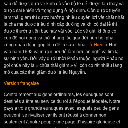
sau đó được đưa về kinh đô vào bộ lễ để được tấu thay và
được sai khiến và trọng dụng ở nội đình. Còn được tuyển
làm thái giám thì được hưởng nhiều quyền lợi vật chất nhất
là cha mẹ được triều đình cấp dưỡng và khi có đại lễ thì
được thưởng tiền bạc hay vải vóc. Lúc về già, không có
con để nối dòng và thờ phụng lúc qua đời nên họ phải
cùng nhau đóng góp tiền để tu sửa chùa
Từ Hiếu
ở Huế
vào năm 1893 và mượn nơi đó làm nơi an nghỉ và tìm lại
sự bình yên. Bởi vây dưới thời Pháp thuộc, người Pháp họ
gọi chùa nầy là « chùa thái giám » vì còn có rất nhiều lăng
mộ của các thái giám dưới triều Nguyễn.
Version française
Contrairement aux gens ordinaires, les eunuques sont
destinés à être au service du roi à l’époque féodale. Notre
pays a trois grands eunuques avec lesquels peu de gens
peuvent se rivaliser car ils ont réussi à donner non
seulement à notre peuple une page d’histoire glorieuse et