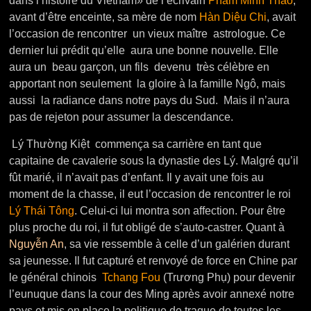
dans l’histoire du Vietnam» de l’écrivain
Pham Minh Thảo
,
avant d’être enceinte, sa mère de nom
Hàn Diệu Chi
, avait
l’occasion de rencontrer un vieux maître astrologue. Ce
dernier lui prédit qu’elle aura une bonne nouvelle. Elle
aura un beau garçon, un fils devenu très célèbre en
apportant non seulement la gloire à la famille Ngô, mais
aussi la radiance dans notre pays du Sud. Mais il n’aura
pas de rejeton pour assumer la descendance.
Lý Thường Kiệt commença sa carrière en tant que
capitaine de cavalerie sous la dynastie des Lý. Malgré qu’il
fût marié, il n’avait pas d’enfant. Il y avait une fois au
moment de la chasse, il eut l’occasion de rencontrer le roi
Lý Thái Tông
. Celui-ci lui montra son affection. Pour être
plus proche du roi, il fut obligé de s’auto-castrer. Quant à
Nguyễn An
, sa vie ressemble à celle d’un galérien durant
sa jeunesse. Il fut capturé et renvoyé de force en Chine par
le général chinois
Tchang Fou
(Trương Phụ) pour devenir
l’eunuque dans la cour des Ming après avoir annexé notre
pays et mis en place la politique de traque de toutes les