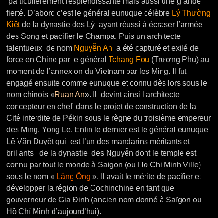
particulièrement resplendissante mais aussi une grande
fierté. D’abord c’est le général eunuque célèbre
Lý Thường
Kiệt
de la dynastie des Lý ayant réussi à écraser l’armée
des Song et pacifier le Champa. Puis un architecte
talentueux de nom
Nguyễn An
a été capturé et exilé de
force en Chine par le général
Tchang Fou
(Trương Phụ) au
moment de l’annexion du Vietnam par les Ming. Il fut
engagé ensuite comme eunuque et connu dès lors sous le
nom chinois «
Ruan An
». Il devint ainsi l’architecte
concepteur en chef dans le projet de construction de la
Cité interdite de Pékin sous le règne du troisième empereur
des Ming, Yong Le. Enfin le dernier est le général eunuque
Lê Văn Duyệt qui est l’un des mandarins méritants et
brillants de la dynastie des Nguyễn dont le temple est
connu par tout le monde à Saigon (ou Ho Chi Minh Ville)
sous le nom «
Lăng Ông
». Il avait le mérite de pacifier et
développer la région de Cochinchine en tant que
gouverneur de Gia Định (ancien nom donné à Saïgon ou
Hồ Chí Minh d’aujourd’hui).