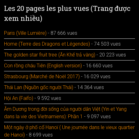
Les 20 pages les plus vues (Trang được
xem nhiều)
Paris (Ville Lumière)
- 87 666 vues
Home (Terre des Dragons et Légendes)
- 74 503 vues
The golden star fruit tree (Ăn Khế trả vàng)
- 20 223 vues
Con rồng cháu Tiên (English version)
- 16 660 vues
Strasbourg (Marché de Noël 2017)
- 16 029 vues
Thái Lan (Nguồn gốc người Thái)
- 14 364 vues
Hội An (Faifo)
- 9 592 vues
Âm Dương trong đời sống của người dân Việt (Yin et Yang
dans la vie des Vietnamiens): Phần 1
- 9 097 vues
Một ngày ở phố cổ Hanoï ( Une journée dans le vieux quartier
de Hanoï)
- 8 699 vues