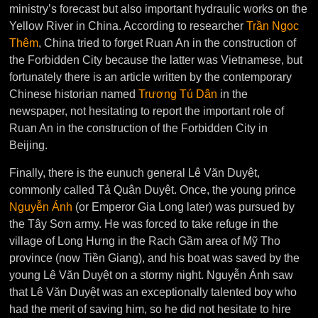
ministry’s forecast but also important hydraulic works on the
Yellow River in China. According to researcher
Trần Ngọc
Thêm
, China tried to forget Ruan An in the construction of
the Forbidden City because the latter was Vietnamese, but
fortunately there is an article written by the contemporary
Chinese historian named
Trương Tú Dân
in the
newspaper, not hesitating to report the important role of
Ruan An in the construction of the Forbidden City in
Beijing.
Finally, there is the eunuch general Lê Văn Duyệt,
commonly called Tả Quân Duyệt. Once, the young prince
Nguyễn Ánh
(or Emperor Gia Long later) was pursued by
the Tây Sơn army. He was forced to take refuge in the
village of Long Hưng in the Rạch Gầm area of Mỹ Tho
province (now Tiền Giang), and his boat was saved by the
young Lê Văn Duyệt on a stormy night. Nguyễn Ánh saw
that Lê Văn Duyệt was an exceptionally talented boy who
had the merit of saving him, so he did not hesitate to hire