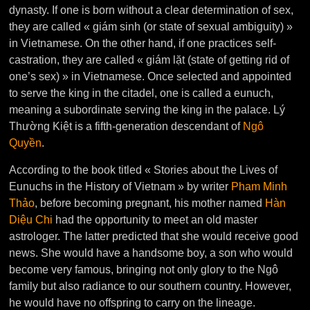
dynasty. If one is born without a clear determination of sex,
they are called « giám sinh (or state of sexual ambiguity) »
in Vietnamese. On the other hand, if one practices self-
castration, they are called « giám lặt (state of getting rid of
one’s sex) » in Vietnamese. Once selected and appointed
to serve the king in the citadel, one is called a eunuch,
meaning a subordinate serving the king in the palace. Lý
Thường Kiệt is a fifth-generation descendant of
Ngô
Quyền
.
According to the book titled « Stories about the Lives of
Eunuchs in the History of Vietnam » by writer
Pham Minh
Thảo
, before becoming pregnant, his mother named
Hàn
Diệu Chi
had the opportunity to meet an old master
astrologer. The latter predicted that she would receive good
news. She would have a handsome boy, a son who would
become very famous, bringing not only glory to the Ngô
family but also radiance to our southern country. However,
he would have no offspring to carry on the lineage.