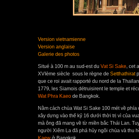
Version vietnamienne
Version anglaise
Galerie des photos
Situé à 100 m au sud-est du
Vat Si Sake
, cet
XVIème siècle sous le règne de
Setthathirat
p
que ce roi avait rapporté du nord de la Thaïlan
1779, les Siamois détruisirent le temple et r
Wat Phra Kaeo
de Bangkok.
Nằm cách chùa Wat Si Sake 100 mét về phía 
xây dựng vào thế kỷ 16 dưới thời trị vì của vu
mà ông đã mang về từ miền bắc Thái Lan. Tuy
người Xiêm La đã phá hủy ngôi chùa và thu h
Kaew
ở Bangkok.