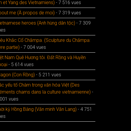
in et Yang des Vietnamiens)
- 7 516 vues
bout me (À propos de moi)
- 7 319 vues
ietnamese heroes (Anh hùng dân tộc)
- 7 309
ues
iêu Khắc Cổ Chămpa. (Sculpture du Chămpa:
re partie)
- 7 004 vues
iệt Nam Quê Hương tôi. Đất Rồng và Huyền
hoại
- 5 614 vues
ragon (Con Rồng)
- 5 211 vues
ác yếu tố Chàm trong văn hóa Việt (Des
léments chams dans la culture vietnamienne)
-
 001 vues
hời kỳ Hồng Bàng (Văn minh Văn Lang)
- 4 751
ues