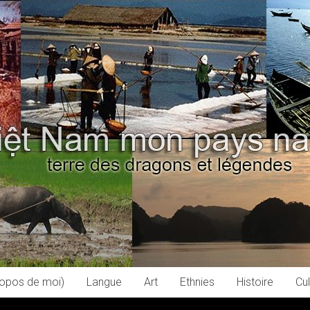
ropos de moi)
Langue
Art
Ethnies
Histoire
Cul