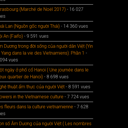
trasbourg (Marché de Noël 2017)
- 16 027
ues
hái Lan (Nguồn gốc người Thái)
- 14 360 vues
i An (Faifo)
- 9 591 vues
m Dương trong đời sống của người dân Việt (Yin
t Yang dans la vie des Vietnamiens): Phần 1
-
 094 vues
ột ngày ở phố cổ Hanoï ( Une journée dans le
eux quartier de Hanoï)
- 8 698 vues
ghệ thuật ẩm thực của người Việt
- 8 591 vues
lowers in the Vietnamese culture
- 7 724 vues
s fleurs dans la culture vietnamienne
- 7 628
ues
on số Âm Dương của người Việt ( Les nombres