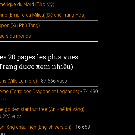
mérique du Nord (Bắc Mỹ)
hine (Empire du Milieu)(Đế chế Trung Hoa)
apon (Xứ Phù Tang)
leurs du monde
es 20 pages les plus vues
Trang được xem nhiều)
ris (Ville Lumière)
- 87 666 vues
ome (Terre des Dragons et Légendes)
- 74 480
ues
e golden star fruit tree (Ăn Khế trả vàng)
-
0 223 vues
n rồng cháu Tiên (English version)
- 16 659
ues