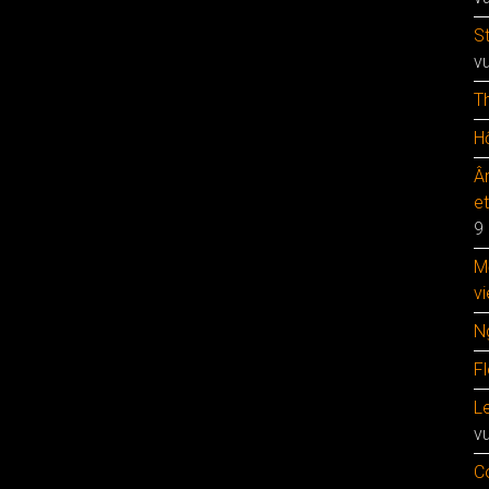
S
v
T
Hộ
Â
e
9
M
vi
N
F
Le
v
C