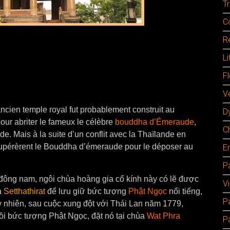
Tr
C
Re
Li
F
Ve
 ancien temple royal fut probablement construit au
D
our abriter le fameux le célèbre
bouddha d’Émeraude
,
C
de. Mais à la suite d’un conflit avec la Thaïlande en
écupérèrent le Bouddha d’émeraude pour le déposer au
E
Pa
đông nam, ngôi chùa hoàng gia cổ kính này có lẽ được
V
a
Setthathirat
để lưu giữ bức tượng
Phật Ngọc
nổi tiếng,
P
 nhiên, sau cuộc xung đột với Thái Lan năm 1779,
ồi bức tượng Phật Ngọc, đặt nó tại chùa
Wat Phra
P