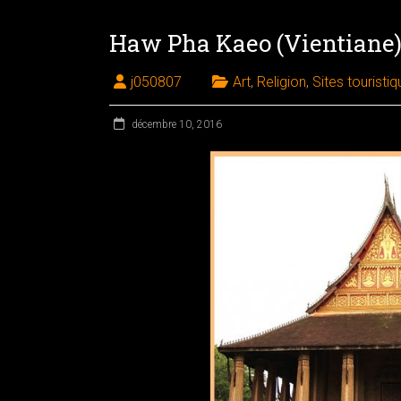
Haw Pha Kaeo (Vientiane
j050807
Art
,
Religion
,
Sites touristi
décembre 10, 2016