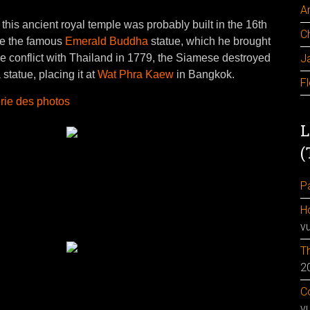
A
his ancient royal temple was probably built in the 16th
C
e the famous
Emerald Buddha
statue, which he brought
J
he conflict with Thailand in 1779, the Siamese destroyed
tatue, placing it at
Wat Phra Kaew
in Bangkok.
F
rie des photos
L
(
Pa
H
v
Th
2
Co
v