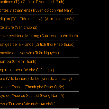
aditions (Tập Quán )- Divers (Linh Tinh)
ontes vietnamiens (Truyện cổ tích Việt Nam)
ligion (Tôn Giáo)- Linh vật (Animaux sacrés)
ttérature (Văn chuơng)
leuve mythique Mékong (Cửu Long muôn thưở)
stiges de la France (Di tích thời Pháp thuộc)
ynastie des Nguyễn ( Triều Nguyễn )
hampa (Chiêm Thành)
mpire khmer ( Đế chế Chân Lạp )
ris (Ville lumière) Ba Lê (Kinh đô ánh sáng)
illes de France (Thành phố Pháp Quốc)
ays de l’Asie du Sud Est (Đông Nam Á)
ays d’Europe (Các nước Âu châu)