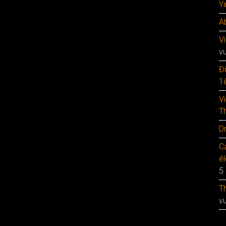
Y
A
V
v
Đ
1è
V
T
D
C
é
5
T
v