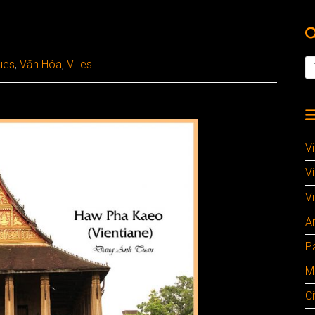
)
ques
,
Văn Hóa
,
Villes
V
V
Vi
A
P
M
Ci