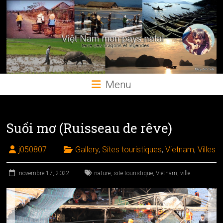
Skip
to
content
Menu
Suối mơ (Ruisseau de rêve)
j050807
Gallery
,
Sites touristiques
,
Vietnam
,
Villes
novembre 17, 2022
nature
,
site touristique
,
Vietnam
,
ville