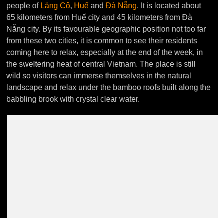
people of
Lăng Cô
,
Huế
and
Đà Nẵng
. It is located about
65 kilometers from Huế city and 45 kilometers from Đà
Nẵng city. By its favourable geographic position not too far
from these two cities, it is common to see their residents
coming here to relax, especially at the end of the week, in
the sweltering heat of central Vietnam. The place is still
wild so visitors can immerse themselves in the natural
landscape and relax under the bamboo roofs built along the
babbling brook with crystal clear water.