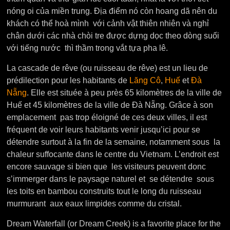
nóng oi của miền trung. Địa điểm nó còn hoang dã nên du
khách có thể hoà mình với cảnh vật thiên nhiên và nghỉ
chân dưới các nhà chòi tre được dựng dọc theo dòng suối
với tiếng nước thì thầm trong vắt tựa pha lê.
La cascade de rêve (ou ruisseau de rêve) est un lieu de
prédilection pour les habitants de
Lăng Cô
,
Huế
et
Đà
Nẵng
. Elle est située à peu près 65 kilomètres de la ville de
Huế et 45 kilomètres de la ville de Đà Nẵng. Grâce à son
emplacement pas trop éloigné de ces deux villes, il est
fréquent de voir leurs habitants venir jusqu’ici pour se
détendre surtout à la fin de la semaine, notamment sous la
chaleur suffocante dans le centre du Vietnam. L’endroit est
encore sauvage si bien que les visiteurs peuvent donc
s’immerger dans le paysage naturel et se détendre sous
les toits en bambou construits tout le long du ruisseau
murmurant aux eaux limpides comme du cristal.
Dream Waterfall (or Dream Creek) is a favorite place for the