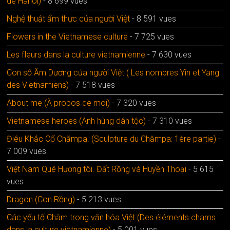
de Hanoï)
- 8 699 vues
Nghệ thuật ẩm thực của người Việt
- 8 591 vues
Flowers in the Vietnamese culture
- 7 725 vues
Les fleurs dans la culture vietnamienne
- 7 630 vues
Con số Âm Dương của người Việt ( Les nombres Yin et Yang
des Vietnamiens)
- 7 518 vues
About me (À propos de moi)
- 7 320 vues
Vietnamese heroes (Anh hùng dân tộc)
- 7 310 vues
Điêu Khắc Cổ Chămpa. (Sculpture du Chămpa: 1ère partie)
-
7 009 vues
Việt Nam Quê Hương tôi. Đất Rồng và Huyền Thoại
- 5 615
vues
Dragon (Con Rồng)
- 5 213 vues
Các yếu tố Chàm trong văn hóa Việt (Des éléments chams
dans la culture vietnamienne)
- 5 001 vues