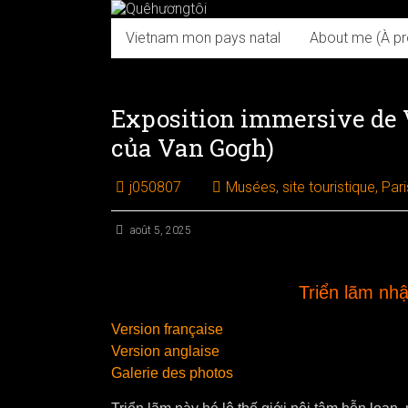
Skip
to
Vietnam mon pays natal
About me (À p
content
Exposition immersive de 
của Van Gogh)
j050807
Musées
,
site touristique, Pari
août 5, 2025
Triển lãm nh
Version française
Version anglaise
Galerie des photos