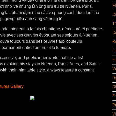
n, mênh mông và đầy chất thơ mà danh họa đã trải qua ở
M
ợi nhớ về những lần ông lưu trú tại Nuenen, Paris,
ững tác phẩm đậm màu sắc và phong cách độc đáo của
Ci
ng ngừng giữa ánh sáng và bóng tối.
Tr
monde intérieur à la fois chaotique, démesuré et poétique
C
sa vie avec ses œuvres évoquant ses séjours à Nuenen,
rouve toujours dans ses œuvres aux couleurs
Re
 permanent entre l’ombre et la lumière.
Li
xcessive, and poetic inner world that the artist
F
ks evoking his stays in Nuenen, Paris, Arles, and Saint-
Ve
th their inimitable style, always feature a constant
D
tures Gallery
C
E
Pa
V