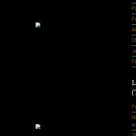
P
P
A
C
J
F
L
(
Pa
H
v
Th