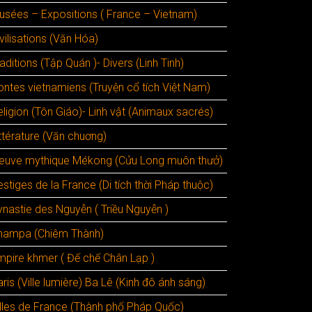
usées – Expositions ( France – Vietnam)
vilisations (Văn Hóa)
aditions (Tập Quán )- Divers (Linh Tinh)
ontes vietnamiens (Truyện cổ tích Việt Nam)
ligion (Tôn Giáo)- Linh vật (Animaux sacrés)
ttérature (Văn chuơng)
leuve mythique Mékong (Cửu Long muôn thưở)
stiges de la France (Di tích thời Pháp thuộc)
ynastie des Nguyễn ( Triều Nguyễn )
hampa (Chiêm Thành)
mpire khmer ( Đế chế Chân Lạp )
ris (Ville lumière) Ba Lê (Kinh đô ánh sáng)
illes de France (Thành phố Pháp Quốc)