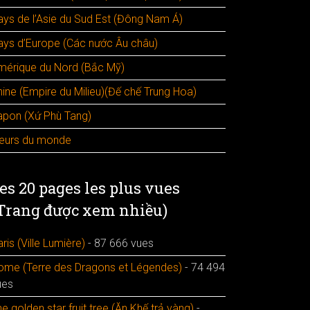
ays de l’Asie du Sud Est (Đông Nam Á)
ays d’Europe (Các nước Âu châu)
mérique du Nord (Bắc Mỹ)
hine (Empire du Milieu)(Đế chế Trung Hoa)
apon (Xứ Phù Tang)
leurs du monde
es 20 pages les plus vues
Trang được xem nhiều)
ris (Ville Lumière)
- 87 666 vues
ome (Terre des Dragons et Légendes)
- 74 494
ues
e golden star fruit tree (Ăn Khế trả vàng)
-