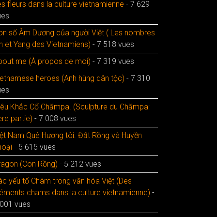
s fleurs dans la culture vietnamienne
- 7 629
ues
on số Âm Dương của người Việt ( Les nombres
in et Yang des Vietnamiens)
- 7 518 vues
bout me (À propos de moi)
- 7 319 vues
ietnamese heroes (Anh hùng dân tộc)
- 7 310
ues
iêu Khắc Cổ Chămpa. (Sculpture du Chămpa:
re partie)
- 7 008 vues
iệt Nam Quê Hương tôi. Đất Rồng và Huyền
hoại
- 5 615 vues
ragon (Con Rồng)
- 5 212 vues
ác yếu tố Chàm trong văn hóa Việt (Des
léments chams dans la culture vietnamienne)
-
 001 vues