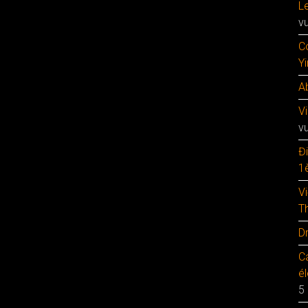
Le
v
C
Y
A
V
v
Đ
1è
V
T
D
C
é
5