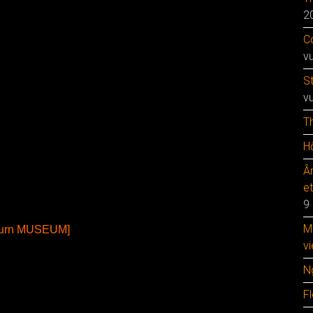
2
Co
v
S
v
T
Hộ
Â
e
9
M
turn MUSEUM]
vi
N
F