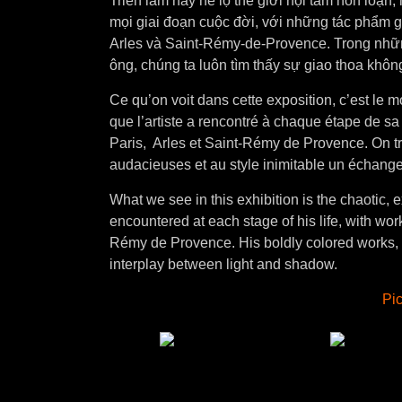
Triển lãm này hé lộ thế giới nội tâm hỗn loạ
mọi giai đoạn cuộc đời, với những tác phẩm g
Arles và Saint-Rémy-de-Provence. Trong nh
ông, chúng ta luôn tìm thấy sự giao thoa khô
Ce qu’on voit dans cette exposition, c’est le 
que l’artiste a rencontré à chaque étape de 
Paris, Arles et Saint-Rémy de Provence. On t
audacieuses et au style inimitable un échange
What we see in this exhibition is the chaotic, e
encountered at each stage of his life, with wor
Rémy de Provence. His boldly colored works, wi
interplay between light and shadow.
Pic