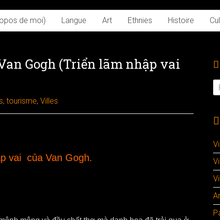
ropos de moi)
Langue
Art
Ethnies
Histoire
Cul
Van Gogh (Triển lãm nhập vai
s
,
tourisme
,
Villes
V
ập vai của Van Gogh.
V
Vi
A
P