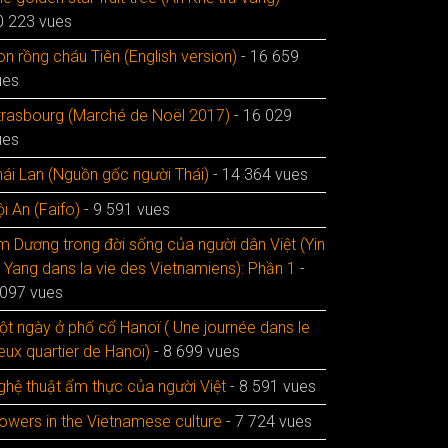
0 223 vues
n rồng cháu Tiên (English version)
- 16 659
ues
trasbourg (Marché de Noël 2017)
- 16 029
ues
hái Lan (Nguồn gốc người Thái)
- 14 364 vues
i An (Faifo)
- 9 591 vues
m Dương trong đời sống của người dân Việt (Yin
t Yang dans la vie des Vietnamiens): Phần 1
-
 097 vues
ột ngày ở phố cổ Hanoï ( Une journée dans le
eux quartier de Hanoï)
- 8 699 vues
ghệ thuật ẩm thực của người Việt
- 8 591 vues
lowers in the Vietnamese culture
- 7 724 vues