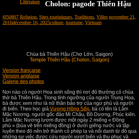
Littérature
Cholon: pagode Thiên Hậu
j050807
Religion
,
Sites touristiques
,
Traditions
,
Villes
novembre 21,
2016
décembre 16, 2025
culture
,
tourisme
,
Vietnam
Chùa bà Thiên Hậu (Chợ Lớn, Saigon)
Temple Thiên Hậu (Cholon, Saïgon)
Version française
Version anglaise
Galerie des photos
Nơi nào có người Hoa sinh sống thì nơi đó thường có chùa
thờ bà Thiên Hậu. Trong tính ngưỡng của người Trung Hoa,
bà được xem như là nữ thần bảo trợ của ngư phủ và người
đi biển. Theo học giả
Vương Hồng Sển
, bà có tên là Lâm
Mặc Nương, người gốc đảo Mi Châu, Bồ Dương, Phúc kiến.
Lâm Mặc Nương lượm được một ngày 2 miếng « Đồng
phù » (bùa vẽ trên miếng đồng) ở dưới giếng nước và tập
luyện theo đó nên trở thành có phép lạ và nổi danh từ đó qua
những sự việc được cứu người vượt biển và thu phục và