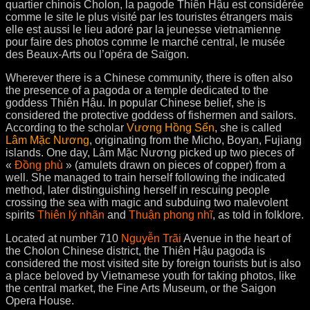
quartier chinois Cholon, la pagode Thiên Hậu est considérée
comme le site le plus visité par les touristes étrangers mais
elle est aussi le lieu adoré par la jeunesse vietnamienne
pour faire des photos comme le marché central, le musée
des Beaux-Arts ou l’opéra de Saïgon.
Wherever there is a Chinese community, there is often also
the presence of a pagoda or a temple dedicated to the
goddess Thiên Hậu. In popular Chinese belief, she is
considered the protective goddess of fishermen and sailors.
According to the scholar
Vương Hồng Sển
, she is called
Lâm Mặc Nương
, originating from the Micho, Boyan, Fujiang
islands. One day, Lâm Mặc Nương picked up two pieces of
«
Đồng phù
» (amulets drawn on pieces of copper) from a
well. She managed to train herself following the indicated
method, later distinguishing herself in rescuing people
crossing the sea with magic and subduing two malevolent
spirits
Thiên lý nhãn
and
Thuận phong nhĩ
, as told in folklore.
Located at number 710
Nguyễn Trãi
Avenue in the heart of
the Cholon Chinese district, the Thiên Hậu pagoda is
considered the most visited site by foreign tourists but is also
a place beloved by Vietnamese youth for taking photos, like
the central market, the Fine Arts Museum, or the Saigon
Opera House.