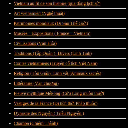
Vietnam au fil de son histoire (qua dòng lịch sử)
Art vietnamien (Nghệ thuật)
Patrimoines mondiaux (Di Sãn Thế Giới)
Musées – Expositions ( France – Vietnam)
Civilisations (Văn Hóa)
Traditions (Tập Quán )- Divers (Linh Tinh)
Contes vietnamiens (Truyện cổ tích Việt Nam)
Religion (Tôn Giáo)- Linh vật (Animaux sacrés)
Littérature (Văn chuơng)
Fleuve mythique Mékong (Cửu Long muôn thưở)
Vestiges de la France (Di tích thời Pháp thuộc)
Dynastie des Nguyễn ( Triều Nguyễn )
Champa (Chiêm Thành)