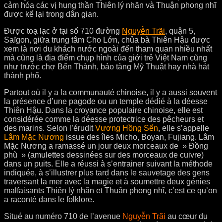
cảm hóa các vị hung thần Thiên lý nhãn và Thuận phong nhĩ
được kể lại trong dân gian.
Được toạ lạc ở tại số 710 đường
Nguyễn Trãi
, quận 5,
Saïgon, giữa trung tâm Cho Lớn, chủa bà Thiên Hậu được
xem là nơi du khách nước ngoài đến tham quan nhiều nhất
mà cũng là địa điểm chụp hình của giới trẻ Việt Nam cũng
như trước chợ Bến Thành, bảo tàng Mỹ Thuật hay nhà hát
thành phố.
Partout où il y a la communauté chinoise, il y a aussi souvent
la présence d’une pagode ou un temple dédié à la déesse
Thiên Hậu. Dans la croyance populaire chinoise, elle est
considérée comme la déesse protectrice des pêcheurs et
des marins. Selon l’érudit
Vương Hồng Sển
, elle s’appelle
Lâm Mặc Nương
issue des îles Micho, Boyan, Fujiang. Lâm
Mặc Nương a ramassé un jour deux morceaux de » Đồng
phù » (amulettes dessinées sur des morceaux de cuivre)
dans un puits. Elle a réussi à s’entrainer suivant la méthode
indiquée, à s’illustrer plus tard dans le sauvetage des gens
traversant la mer avec la magie et à soumettre deux génies
malfaisants Thiên lý nhãn et Thuận phong nhĩ, c’est ce qu’on
a raconté dans le folklore.
Situé au numéro 710 de l’avenue
Nguyễn Trãi
au cœur du