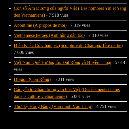
Con số Âm Dương của người Việt ( Les nombres Yin et Yang
des Vietnamiens)
- 7 518 vues
About me (À propos de moi)
- 7 319 vues
Vietnamese heroes (Anh hùng dân tộc)
- 7 310 vues
Điêu Khắc Cổ Chămpa. (Sculpture du Chămpa: 1ère partie)
-
7 006 vues
Việt Nam Quê Hương tôi. Đất Rồng và Huyền Thoại
- 5 614
vues
Dragon (Con Rồng)
- 5 211 vues
Các yếu tố Chàm trong văn hóa Việt (Des éléments chams
dans la culture vietnamienne)
- 5 001 vues
Thời kỳ Hồng Bàng (Văn minh Văn Lang)
- 4 751 vues