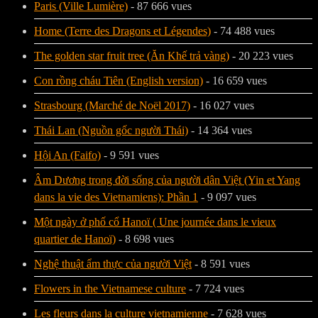
Paris (Ville Lumière)
- 87 666 vues
Home (Terre des Dragons et Légendes)
- 74 488 vues
The golden star fruit tree (Ăn Khế trả vàng)
- 20 223 vues
Con rồng cháu Tiên (English version)
- 16 659 vues
Strasbourg (Marché de Noël 2017)
- 16 027 vues
Thái Lan (Nguồn gốc người Thái)
- 14 364 vues
Hội An (Faifo)
- 9 591 vues
Âm Dương trong đời sống của người dân Việt (Yin et Yang
dans la vie des Vietnamiens): Phần 1
- 9 097 vues
Một ngày ở phố cổ Hanoï ( Une journée dans le vieux
quartier de Hanoï)
- 8 698 vues
Nghệ thuật ẩm thực của người Việt
- 8 591 vues
Flowers in the Vietnamese culture
- 7 724 vues
Les fleurs dans la culture vietnamienne
- 7 628 vues