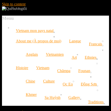
Skip to content
Menu
Vietnam mon pays natal
About me (À propos de moi)
Langue
Français
Anglais
Vietnamien
Art
Ethnies
Histoire
Vietnam
Chămpa
Founan
Chine
Culture
Oc Eo
Đồng Sơn
Khmer
Sa Huỳnh
Gallery
Traditions