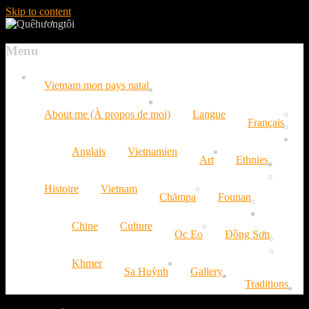
Skip to content
Menu
Vietnam mon pays natal
About me (À propos de moi)
Langue
Français
Anglais
Vietnamien
Art
Ethnies
Histoire
Vietnam
Chămpa
Founan
Chine
Culture
Oc Eo
Đồng Sơn
Khmer
Sa Huỳnh
Gallery
Traditions