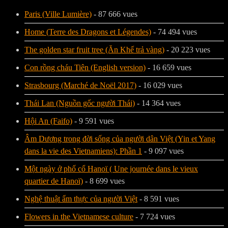
Paris (Ville Lumière)
- 87 666 vues
Home (Terre des Dragons et Légendes)
- 74 494 vues
The golden star fruit tree (Ăn Khế trả vàng)
- 20 223 vues
Con rồng cháu Tiên (English version)
- 16 659 vues
Strasbourg (Marché de Noël 2017)
- 16 029 vues
Thái Lan (Nguồn gốc người Thái)
- 14 364 vues
Hội An (Faifo)
- 9 591 vues
Âm Dương trong đời sống của người dân Việt (Yin et Yang
dans la vie des Vietnamiens): Phần 1
- 9 097 vues
Một ngày ở phố cổ Hanoï ( Une journée dans le vieux
quartier de Hanoï)
- 8 699 vues
Nghệ thuật ẩm thực của người Việt
- 8 591 vues
Flowers in the Vietnamese culture
- 7 724 vues