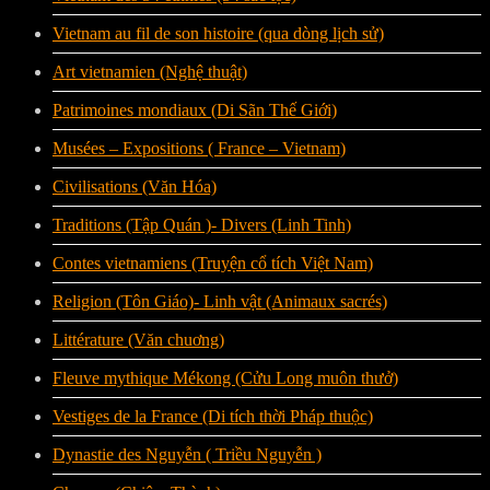
Vietnam au fil de son histoire (qua dòng lịch sử)
Art vietnamien (Nghệ thuật)
Patrimoines mondiaux (Di Sãn Thế Giới)
Musées – Expositions ( France – Vietnam)
Civilisations (Văn Hóa)
Traditions (Tập Quán )- Divers (Linh Tinh)
Contes vietnamiens (Truyện cổ tích Việt Nam)
Religion (Tôn Giáo)- Linh vật (Animaux sacrés)
Littérature (Văn chuơng)
Fleuve mythique Mékong (Cửu Long muôn thưở)
Vestiges de la France (Di tích thời Pháp thuộc)
Dynastie des Nguyễn ( Triều Nguyễn )