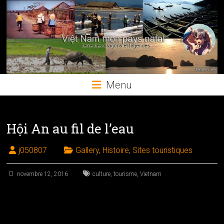
Skip
to
content
Menu
Hội An au fil de l’eau
j050807
Gallery
,
Histoire
,
Sites touristiques
novembre 12, 2016
culture
,
tourisme
,
Vietnam