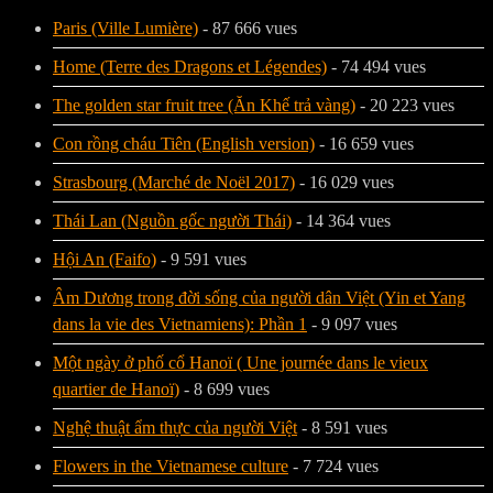
Paris (Ville Lumière)
- 87 666 vues
Home (Terre des Dragons et Légendes)
- 74 494 vues
The golden star fruit tree (Ăn Khế trả vàng)
- 20 223 vues
Con rồng cháu Tiên (English version)
- 16 659 vues
Strasbourg (Marché de Noël 2017)
- 16 029 vues
Thái Lan (Nguồn gốc người Thái)
- 14 364 vues
Hội An (Faifo)
- 9 591 vues
Âm Dương trong đời sống của người dân Việt (Yin et Yang
dans la vie des Vietnamiens): Phần 1
- 9 097 vues
Một ngày ở phố cổ Hanoï ( Une journée dans le vieux
quartier de Hanoï)
- 8 699 vues
Nghệ thuật ẩm thực của người Việt
- 8 591 vues
Flowers in the Vietnamese culture
- 7 724 vues