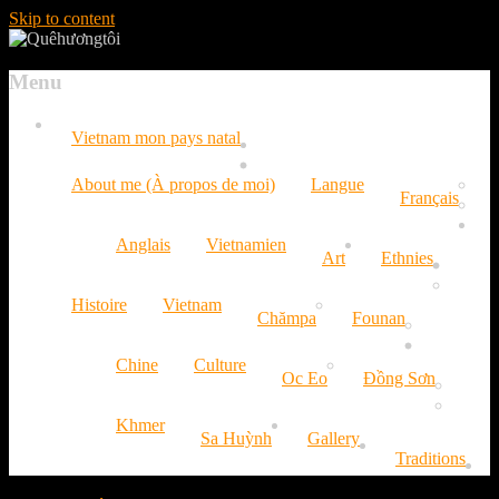
Skip to content
Menu
Vietnam mon pays natal
About me (À propos de moi)
Langue
Français
Anglais
Vietnamien
Art
Ethnies
Histoire
Vietnam
Chămpa
Founan
Chine
Culture
Oc Eo
Đồng Sơn
Khmer
Sa Huỳnh
Gallery
Traditions