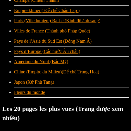
Champa (Chiêm Thành)
Empire khmer ( Đế chế Chân Lạp )
Paris (Ville lumière) Ba Lê (Kinh đô ánh sáng)
Villes de France (Thành phố Pháp Quốc)
Pays de l’Asie du Sud Est (Đông Nam Á)
Pays d’Europe (Các nước Âu châu)
Amérique du Nord (Bắc Mỹ)
Chine (Empire du Milieu)(Đế chế Trung Hoa)
Japon (Xứ Phù Tang)
Fleurs du monde
Les 20 pages les plus vues (Trang được xem
nhiều)