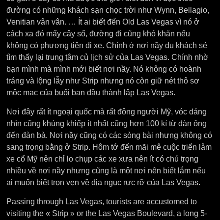
đường có những khách sạn chọc trời như Wynn, Bellagio,
Venitian vân vân. … Ít ai biết đến Old Las Vegas vì nó ở
cách xa đó mấy cây số, đường đi cũng khó khăn nếu
không có phương tiện đi xe. Chính ở nơi nầy du khách sẻ
tìm thấy lại trung tâm củ lịch sử của Las Vegas. Chính nhờ
bạn mình mà mình mới biết nơi nầy. Nó không có hoành
tráng và lộng lẫy như Strip nhưng nó còn giữ nét thô sơ
mộc mạc của buổi ban đầu thành lập Las Vegas.
Nơi đây rất ít ngoại quốc mà rất đông người Mỹ, vóc dáng
nhìn cũng khủng khiếp ít nhất cũng hơn 100 kí từ đàn ông
đến đàn bà. Nơi nầy cũng có các sòng bài nhưng không có
sang trọng bằng ở Strip. Hôm tớ đến mãi mê cuộc triển lảm
xe cổ Mỹ nên chỉ lo chụp các xe xưa nên ít có chú trọng
nhiều về nơi nầy nhưng cũng là một nơi nên biết lắm nếu
ai muốn biết trọn vẹn về địa ngục rực rỡ của Las Vegas.
Passing through Las Vegas, tourists are accustomed to
visiting the « Strip » or the Las Vegas Boulevard, a long 5-