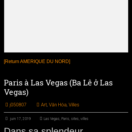
[Return AMERIQUE DU NORD]
Paris à Las Vegas (Ba Lê ở Las
Vegas)
j050807
Art
,
Văn Hóa
,
Villes
juin 17, 2019
Las Vegas
,
Paris
,
sites
,
villes
Dans sa splendeur