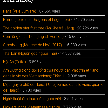
Paris (Ville Lumière)
- 87 666 vues
Home (Terre des Dragons et Légendes)
- 74 570 vues
The golden star fruit tree (Ăn Khế trả vàng)
- 20 226 vues
Con rồng cháu Tiên (English version)
- 16 662 vues
Strasbourg (Marché de Noël 2017)
- 16 030 vues
Thái Lan (Nguồn gốc người Thái)
- 14 367 vues
Hội An (Faifo)
- 9 593 vues
Âm Dương trong đời sống của người dân Việt (Yin et Yang
dans la vie des Vietnamiens): Phần 1
- 9 098 vues
Một ngày ở phố cổ Hanoï ( Une journée dans le vieux quartier
de Hanoï)
- 8 700 vues
Nghệ thuật ẩm thực của người Việt
- 8 591 vues
Flowers in the Vietnamese culture
- 7 726 vues