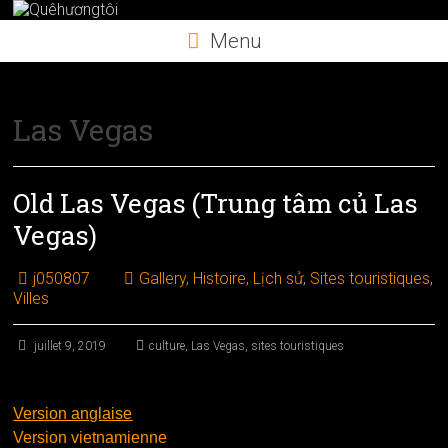
Skip
to
Menu
content
Las Vegas
Old Las Vegas (Trung tâm củ Las
Vegas)
j050807
Gallery
,
Histoire
,
Lịch sử
,
Sites touristiques
,
Villes
juillet 9, 2019
culture
,
Las Vegas
,
sites touristiques
Version anglaise
Version vietnamienne