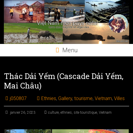
Skip
to
content
Menu
Thác Dải Yếm (Cascade Dải Yếm,
Mai Châu)
j050807
Ethnies
,
Gallery
,
tourisme
,
Vietnam
,
Villes
janvier 26, 2023
culture
,
ethnies
,
site touristique
,
Vietnam