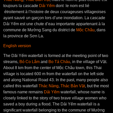
toujours la cascade
Dải Yếm
dont le nom est lié
étroitement à l’histoire de deux courageuses villageoises
ayant sauvé un garçon lors d’une inondation. La cascade
Dải Yếm est une chute d’eau importante appartenant à la
commune de Mường Sang du district de
Mộc Châu
, dans
la province de Sơn La.
English version
The Dãi Yếm waterfall is formed at the meeting point of two
streams,
Bó Co Lắm
and
Bo Tá Cháu
, in the village of Vặt.
About 8 km from the center of Mộc Châu town, this Thai
village is located 600 m from the waterfall on the left side
and along National Road 43. In the past, many people also
called this waterfall
Thác Nàng
,
Thác Bản Vặt
, but the most
famous name remains
Dải Yếm
waterfall, whose name is
closely linked to the story of two brave village women who
saved a boy during a flood. The Dải Yếm waterfall is a
significant waterfall belonging to the commune of Mường