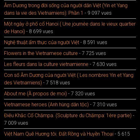
Âm Dương trong đời sống của người dân Việt (Yin et Yang
dans la vie des Vietnamiens): Phần 1
- 9 097 vues
Một ngày ở phố cổ Hanoï ( Une journée dans le vieux quartier
de Hanoï)
- 8 699 vues
Nghệ thuật ẩm thực của người Việt
- 8 591 vues
Flowers in the Vietnamese culture
- 7 725 vues
Les fleurs dans la culture vietnamienne
- 7 630 vues
Con số Âm Dương của người Việt ( Les nombres Yin et Yang
des Vietnamiens)
- 7 518 vues
About me (À propos de moi)
- 7 320 vues
Vietnamese heroes (Anh hùng dân tộc)
- 7 310 vues
Điêu Khắc Cổ Chămpa. (Sculpture du Chămpa: 1ère partie)
-
7 009 vues
Việt Nam Quê Hương tôi. Đất Rồng và Huyền Thoại
- 5 615