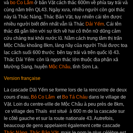
và
bo Co Lắm
ở bản Vặt cách thác 600m về phía tay trái và
cùng nằm trên QL43. Ngày xưa, nhiều người còn gọi thác
này là Thác Nàng, Thác Bản Vặt, tuy nhiên cái tên được
nhiều người biết đến nhất vẫn là Thác
Dải Yếm
. Cái tên
thác đã gắn liền với sự tích về hai cô thôn nữ dũng cảm
cứu chàng trai khỏi nước lũ. Nằm cách trung tâm thị trấn
Mộc Châu khoảng 8km, làng nầy của người Thái được toạ
lạc cách suối 600 thước bên tay trái và trên quốc lộ 43.
Thác Dải Yếm còn là ngọn thác lớn thuộc địa phận xã
Mường Sang, huyện
Mộc Châu
, tỉnh Sơn La.
Version française
La cascade Dãi Yếm se forme lors de la rencontre de deux
cours d’eau,
Bó Co Lắm
et
Bo Tá Cháu
dans le village de
Vặt. Loin du centre-ville de Mộc Châu à peu près de 8km,
ce village des Thaïs est situé à 600 m de la cascade sur
le côté gauche et sur la route nationale 43. Autrefois,
beaucoup de gens appelaient également cette cascade
Thác Nàng
,
Thác Bản Vặt
, mais le nom le plus célèbre est