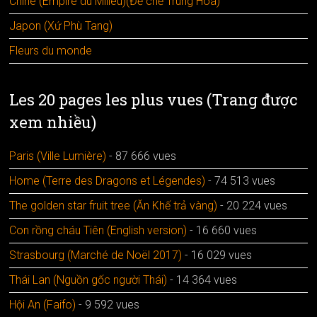
Chine (Empire du Milieu)(Đế chế Trung Hoa)
Japon (Xứ Phù Tang)
Fleurs du monde
Les 20 pages les plus vues (Trang được
xem nhiều)
Paris (Ville Lumière)
- 87 666 vues
Home (Terre des Dragons et Légendes)
- 74 513 vues
The golden star fruit tree (Ăn Khế trả vàng)
- 20 224 vues
Con rồng cháu Tiên (English version)
- 16 660 vues
Strasbourg (Marché de Noël 2017)
- 16 029 vues
Thái Lan (Nguồn gốc người Thái)
- 14 364 vues
Hội An (Faifo)
- 9 592 vues