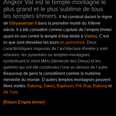
Angkor Vat est le temple-montagne le
plus grand et le plus sublime de tous
les temples khmers.
Il fut construit durant le règne
de
Sûryavarman II
dans la première moitié du XIIème
siècle. Il a été considéré comme capitale de l’empire khmer
ayant en son centre le temple d’état dédié à
Vishnu
.
C’est
ici que sont dressées les tours
en quinconce
.
Deux
caractéristiques majeures de l’architecture khmère y sont
relevées: les pyramides ou temples-montagnes
symbolisant le mont Méru (demeure des Dieux) et les
galeries qui ont été construites l’une au dessus de l’autre.
Beaucoup de gens le considèrent comme la huitième
merveille du monde. D’autres temples-montagnes peuvent
êtres visités:
Bakeng
,
Takeo
,
Baphuon
,
Prè Rup
,
Bakong
et
Ak Yum
.
[Return Empire khmer]