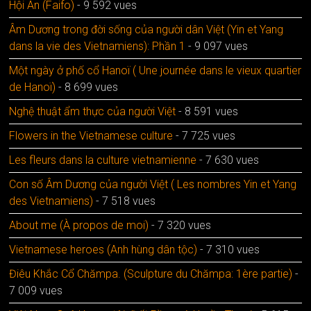
Hội An (Faifo)
- 9 592 vues
Âm Dương trong đời sống của người dân Việt (Yin et Yang
dans la vie des Vietnamiens): Phần 1
- 9 097 vues
Một ngày ở phố cổ Hanoï ( Une journée dans le vieux quartier
de Hanoï)
- 8 699 vues
Nghệ thuật ẩm thực của người Việt
- 8 591 vues
Flowers in the Vietnamese culture
- 7 725 vues
Les fleurs dans la culture vietnamienne
- 7 630 vues
Con số Âm Dương của người Việt ( Les nombres Yin et Yang
des Vietnamiens)
- 7 518 vues
About me (À propos de moi)
- 7 320 vues
Vietnamese heroes (Anh hùng dân tộc)
- 7 310 vues
Điêu Khắc Cổ Chămpa. (Sculpture du Chămpa: 1ère partie)
-
7 009 vues