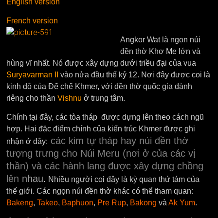
English version
French version
Angkor Wat là ngọn núi
đền thờ Khơ Me lớn và
hùng vĩ nhất. Nó được xây dựng dưới triều đại của vua
Suryavarman II
vào nửa đầu thế kỷ 12. Nơi đây được coi là
kinh đô của Đế chế Khmer, với đền thờ quốc gia dành
riêng cho thần
Vishnu
ở trung tâm.
Chính tại đây, các tòa tháp được dựng lên theo cách ngũ
hợp. Hai đặc điểm chính của kiến ​​trúc Khmer được ghi
các kim tự tháp hay núi đền thờ
nhận ở đây:
tượng trưng cho Núi Meru (nơi ở của các vị
thần) và các hành lang được xây dựng chồng
lên
nhau
.
Nhiều người coi đây là kỳ quan thứ tám của
thế giới. Các ngọn núi đền thờ khác có thể tham quan:
Bakeng
,
Takeo
,
Baphuon
,
Pre Rup
,
Bakong
và
Ak Yum
.