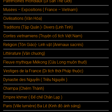
Patrimoines mondiaux (Di Sãn Thế Giới)
Musées – Expositions ( France – Vietnam)
Civilisations (Văn Hóa)
Traditions (Tập Quán )- Divers (Linh Tinh)
Contes vietnamiens (Truyện cổ tích Việt Nam)
Religion (Tôn Giáo)- Linh vật (Animaux sacrés)
Littérature (Văn chuơng)
Fleuve mythique Mékong (Cửu Long muôn thưở)
Vestiges de la France (Di tích thời Pháp thuộc)
Dynastie des Nguyễn ( Triều Nguyễn )
Champa (Chiêm Thành)
Empire khmer ( Đế chế Chân Lạp )
Paris (Ville lumière) Ba Lê (Kinh đô ánh sáng)