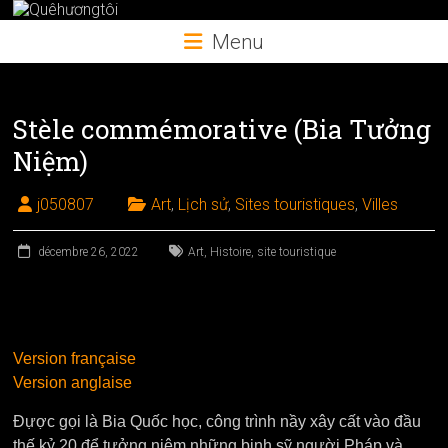
Skip
to
Menu
content
Stèle commémorative (Bia Tưởng
Niệm)
j050807
Art
,
Lịch sử
,
Sites touristiques
,
Villes
décembre 26, 2022
Art
,
Histoire
,
site touristique
Version française
Version anglaise
Đựợc gọi là Bia Quốc học, công trình nầy xây cất vào đầu
thế kỷ 20 để tưởng niệm những binh sỹ người Pháp và