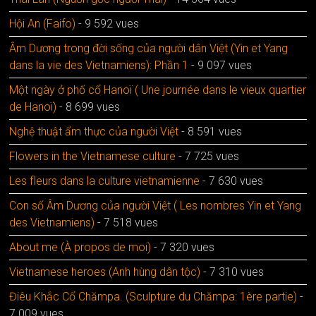
Hội An (Faifo)
- 9 592 vues
Âm Dương trong đời sống của người dân Việt (Yin et Yang
dans la vie des Vietnamiens): Phần 1
- 9 097 vues
Một ngày ở phố cổ Hanoï ( Une journée dans le vieux quartier
de Hanoï)
- 8 699 vues
Nghệ thuật ẩm thực của người Việt
- 8 591 vues
Flowers in the Vietnamese culture
- 7 725 vues
Les fleurs dans la culture vietnamienne
- 7 630 vues
Con số Âm Dương của người Việt ( Les nombres Yin et Yang
des Vietnamiens)
- 7 518 vues
About me (À propos de moi)
- 7 320 vues
Vietnamese heroes (Anh hùng dân tộc)
- 7 310 vues
Điêu Khắc Cổ Chămpa. (Sculpture du Chămpa: 1ère partie)
-
7 009 vues