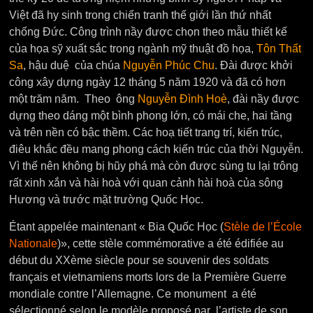
Việt đã hy sinh trong chiến tranh thế giới lần thứ nhất
chống Đức. Công trình nầy được chọn theo mẫu thiết kế
của họa sỹ xuất sắc trong ngành mỹ thuật đồ họa,
Tôn Thất
Sa
, hậu duệ của chúa
Nguyễn Phúc Chu
. Đài được khởi
công xây dựng ngày 12 tháng 5 năm 1920 và đã có hơn
một trăm năm. Theo ông
Nguyễn Đình Hoè
, đài nầy được
dựng theo dáng một bình phong lớn, có mái che, hai tầng
và trên nền có bậc thềm. Các hoạ tiết trang trí, kiến trúc,
điêu khắc đều mang phong cách kiến trúc của thời Nguyễn.
Vì thế nên không bị hũy phá mà còn được sùng tu lại trông
rất xinh xắn và hài hoà với quan cảnh hài hoà của sông
Hương và trước mặt trường Quốc Học.
Étant appelée maintenant « Bia Quốc Học (
Stèle de l’École
Nationale
)», cette stèle commémorative a été édifiée au
début du XXème siècle pour se souvenir des soldats
français et vietnamiens morts lors de la Première Guerre
mondiale contre l’Allemagne. Ce monument a été
sélectionné selon le modèle proposé par l’artiste de son