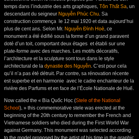
temps dans l’industrie des arts graphiques,
Tôn Thấ
t Sa
, un
descendant du seigneur
Nguyễn Phúc Chu
. Sa
construction commença le 12 mai 1920 et data aujourd’hui
plus de cent ans. Selon Mr.
Nguyễn Đình Hoè
, ce
monument a été édifié sous la forme d’un grand paravent
doté d’un toit, comportant deux étages et établi sur une
plate-forme avec des marches. Les motifs décoratifs,
l’architecture et la sculpture sont tous dans le style
architectural de la
dynastie des Nguyễn
. C’est pour cela
qu’il n’a pas été détruit. Par contre, sa rénovation récente
est superbe et en harmonie avec le cadre enchanteur de la
rivière des Parfums et en face de l’École Nationale de Huế.
Now called the « Bia Quốc Học (
Stele of the National
School
), » this commemorative stele was erected at the
beginning of the 20th century to remember the French and
Vietnamese soldiers who died during the First World War
against Germany. This monument was selected according
to the model proposed by the artist of his time in the graphic