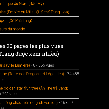
mérique du Nord (Bắc Mỹ)
hine (Empire du Milieu)(Đế chế Trung Hoa)
apon (Xứ Phù Tang)
leurs du monde
es 20 pages les plus vues
Trang được xem nhiều)
ris (Ville Lumière)
- 87 666 vues
ome (Terre des Dragons et Légendes)
- 74 488
ues
e golden star fruit tree (Ăn Khế trả vàng)
-
0 223 vues
n rồng cháu Tiên (English version)
- 16 659
ues