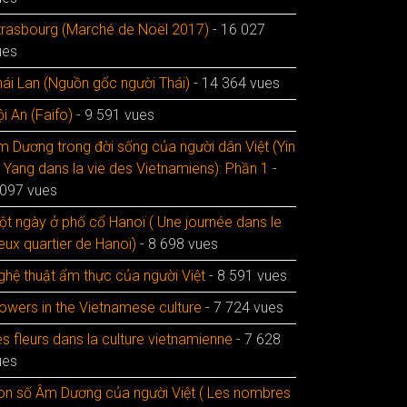
trasbourg (Marché de Noël 2017)
- 16 027
ues
hái Lan (Nguồn gốc người Thái)
- 14 364 vues
i An (Faifo)
- 9 591 vues
m Dương trong đời sống của người dân Việt (Yin
t Yang dans la vie des Vietnamiens): Phần 1
-
 097 vues
ột ngày ở phố cổ Hanoï ( Une journée dans le
eux quartier de Hanoï)
- 8 698 vues
ghệ thuật ẩm thực của người Việt
- 8 591 vues
lowers in the Vietnamese culture
- 7 724 vues
s fleurs dans la culture vietnamienne
- 7 628
ues
on số Âm Dương của người Việt ( Les nombres