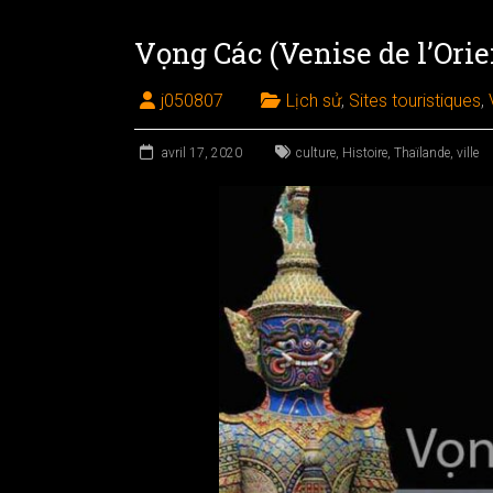
Vọng Các (Venise de l’Orie
j050807
Lịch sử
,
Sites touristiques
,
avril 17, 2020
culture
,
Histoire
,
Thaïlande
,
ville