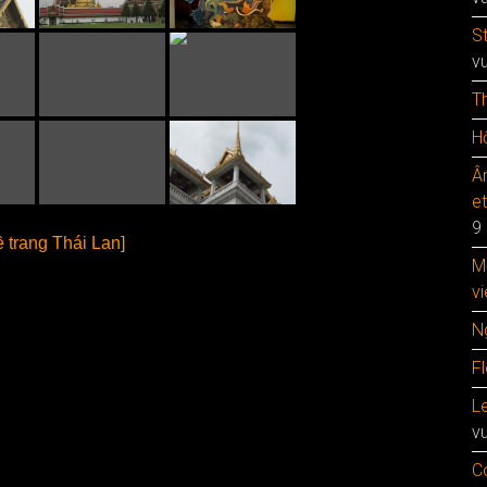
S
v
T
Hộ
Â
e
9
ề trang Thái Lan]
M
vi
N
F
Le
v
C