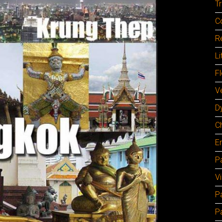
Tr
C
Re
Li
F
Ve
D
C
E
Pa
V
P
P