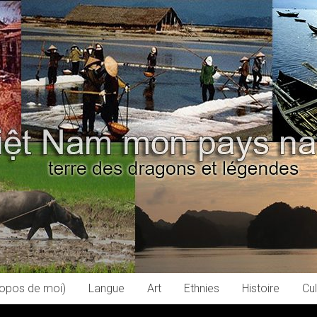
ropos de moi)
Langue
Art
Ethnies
Histoire
Cul