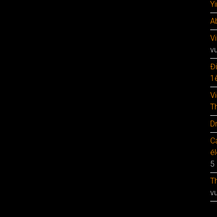
Y
A
V
v
Đ
1è
V
T
D
C
é
5
T
v