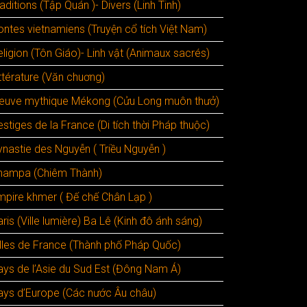
aditions (Tập Quán )- Divers (Linh Tinh)
ontes vietnamiens (Truyện cổ tích Việt Nam)
ligion (Tôn Giáo)- Linh vật (Animaux sacrés)
ttérature (Văn chuơng)
leuve mythique Mékong (Cửu Long muôn thưở)
stiges de la France (Di tích thời Pháp thuộc)
ynastie des Nguyễn ( Triều Nguyễn )
hampa (Chiêm Thành)
mpire khmer ( Đế chế Chân Lạp )
ris (Ville lumière) Ba Lê (Kinh đô ánh sáng)
illes de France (Thành phố Pháp Quốc)
ays de l’Asie du Sud Est (Đông Nam Á)
ays d’Europe (Các nước Âu châu)