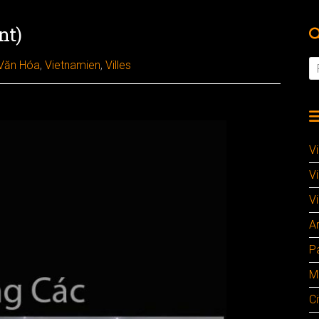
nt)
Văn Hóa
,
Vietnamien
,
Villes
V
V
Vi
A
P
M
Ci