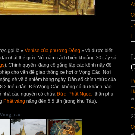
A
C
J
F
ợc gọi là «
Venise của phương Đông
» và được biết
L
 dài nhất thế giới. Nó nằm cách biển khoảng 30 cây số
(
gs
). Chính quyền đang cố gắng lấp các kênh nầy để
pháp cho vấn đề giao thông xe hơi ở Vọng Các. Nơi
t nặng nề về ô nhiễm hàng ngày. Dân số chính thức của
Pa
 8.2 triệu dân. ĐếnVọng Các, không có du khách nào
H
có nhà cầu nguyện có chứa
Đức Phật Ngọc,
thần phụ
v
g
Phật vàng
nặng đến 5,5 tấn (trong khu Tàu).
Th
Vong_cac
2
Co
v