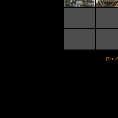
[Trở v