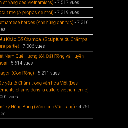
in et Yang des Vietnamiens)
- 7 517 vues
bout me (À propos de moi)
- 7 319 vues
ietnamese heroes (Anh hùng dân tộc)
- 7 310
ues
iêu Khắc Cổ Chămpa. (Sculpture du Chămpa:
re partie)
- 7 006 vues
iệt Nam Quê Hương tôi. Đất Rồng và Huyền
hoại
- 5 614 vues
ragon (Con Rồng)
- 5 211 vues
ác yếu tố Chàm trong văn hóa Việt (Des
léments chams dans la culture vietnamienne)
-
 001 vues
hời kỳ Hồng Bàng (Văn minh Văn Lang)
- 4 751
ues