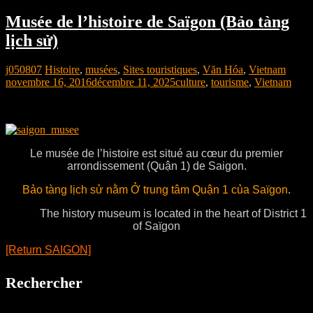
Musée de l’histoire de Saïgon (Bảo tàng
lịch sử)
j050807
Histoire
,
musées
,
Sites touristiques
,
Văn Hóa
,
Vietnam
novembre 16, 2016
décembre 11, 2025
culture
,
tourisme
,
Vietnam
Le musée de l’histoire est situé au cœur du premier
arrondissement (Quận 1) de Saigon.
Bảo tàng lịch sử nằm Ở trung tâm Quận 1 của Saïgon
.
The history museum is located in the heart of District 1
of Saïgon
[Return SAIGON]
Rechercher