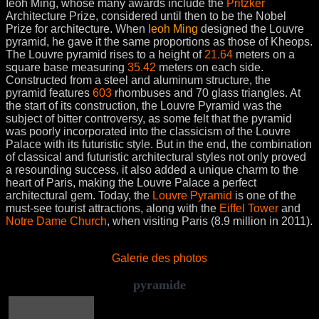
Ieoh Ming, whose many awards include the
Pritzker
Architecture Prize, considered until then to be the Nobel
Prize for architecture. When
Ieoh Ming
designed the Louvre
pyramid, he gave it the same proportions as those of Kheops.
The Louvre pyramid rises to a height of
21.64
meters on a
square base measuring
35.42
meters on each side.
Constructed from a steel and aluminum structure, the
pyramid features
603
rhombuses and 70 glass triangles. At
the start of its construction, the Louvre Pyramid was the
subject of bitter controversy, as some felt that the pyramid
was poorly incorporated into the classicism of the Louvre
Palace with its futuristic style. But in the end, the combination
of classical and futuristic architectural styles not only proved
a resounding success, it also added a unique charm to the
heart of Paris, making the Louvre Palace a perfect
architectural gem. Today, the
Louvre Pyramid
is one of the
must-see tourist attractions, along with the
Eiffel Tower
and
Notre Dame Church
, when visiting Paris (8.9 million in 2011).
Galerie des photos
pyramide