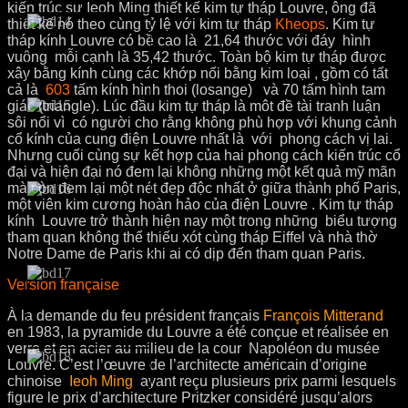
kiến ​​trúc sư Ieoh Ming thiết kế kim tự tháp Louvre, ông đã
thiết kế nó theo cùng tỷ lệ với kim tự tháp
Kheops
.
Kim tự
tháp kính Louvre có bề cao là 21,64 thước với đáy hình
vuông mỗi cạnh là 35,42 thước. Toàn bộ kim tự tháp được
xây bằng kính cùng các khớp nối bằng kim loại , gồm có tất
cả là
603
tấm kính hình thoi (losange) và 70 tấm hình tam
giác (triangle). Lúc đầu kim tự tháp là môt đề tài tranh luận
sôi nổi vì có người cho rằng không phù hợp với khung cảnh
cổ kính của cung điện Louvre nhất là với phong cách vị lai.
Nhưng cuối cùng sự kết hợp của hai phong cách kiến trúc cổ
đại và hiện đại nó đem lại không những một kết quả mỹ mãn
mà còn đem lại một nét đẹp độc nhất ở giữa thành phố Paris,
một viên kim cương hoàn hảo của điện Louvre . Kim tự tháp
kính Louvre trở thành hiện nay một trong những biểu tượng
tham quan không thể thiếu xót cùng tháp Eiffel và nhà thờ
Notre Dame de Paris khi ai có dịp đến tham quan Paris.
Version française
À la demande du feu président français
François Mitterand
en 1983, la pyramide du Louvre a été conçue et réalisée en
verre et en acier au milieu de la cour Napoléon du musée
Louvre. C’est l’œuvre de l’architecte américain d’origine
chinoise
Ieoh Ming
ayant reçu plusieurs prix parmi lesquels
figure le prix d’architecture Pritzker considéré jusqu’alors