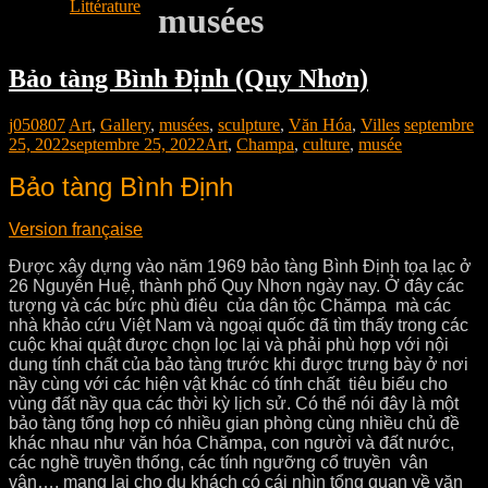
Littérature
musées
Bảo tàng Bình Định (Quy Nhơn)
j050807
Art
,
Gallery
,
musées
,
sculpture
,
Văn Hóa
,
Villes
septembre
25, 2022
septembre 25, 2022
Art
,
Champa
,
culture
,
musée
Bảo tàng Bình Định
Version française
Được xây dựng vào năm 1969 bảo tàng Bình Định tọa lạc ở
26 Nguyễn Huệ, thành phố Quy Nhơn ngày nay. Ở đây các
tượng và các bức phù điêu của dân tộc Chămpa mà các
nhà khảo cứu Việt Nam và ngoại quốc đã tìm thấy trong các
cuộc khai quật được chọn lọc lại và phải phù hợp với nội
dung tính chất của bảo tàng trước khi được trưng bày ở nơi
nầy cùng với các hiện vật khác có tính chất tiêu biểu cho
vùng đất nầy qua các thời kỳ lịch sử. Có thể nói đây là một
bảo tàng tổng hợp có nhiều gian phòng cùng nhiều chủ đề
khác nhau như văn hóa Chămpa, con người và đất nước,
các nghề truyền thống, các tính ngưỡng cổ truyền vân
vân…, mang lại cho du khách có cái nhìn tổng quan về văn