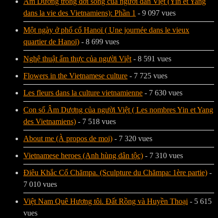
Âm Dương trong đời sống của người dân Việt (Yin et Yang
dans la vie des Vietnamiens): Phần 1
- 9 097 vues
Một ngày ở phố cổ Hanoï ( Une journée dans le vieux
quartier de Hanoï)
- 8 699 vues
Nghệ thuật ẩm thực của người Việt
- 8 591 vues
Flowers in the Vietnamese culture
- 7 725 vues
Les fleurs dans la culture vietnamienne
- 7 630 vues
Con số Âm Dương của người Việt ( Les nombres Yin et Yang
des Vietnamiens)
- 7 518 vues
About me (À propos de moi)
- 7 320 vues
Vietnamese heroes (Anh hùng dân tộc)
- 7 310 vues
Điêu Khắc Cổ Chămpa. (Sculpture du Chămpa: 1ère partie)
-
7 010 vues
Việt Nam Quê Hương tôi. Đất Rồng và Huyền Thoại
- 5 615
vues