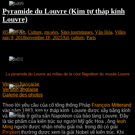
Pyramide du Louvre (Kim tự tháp kính
Louvre)
j050807
Art
,
Culture
,
musées
,
Sites touristiques
,
Văn Hóa
,
Villes
juin 9, 2018
novembre 18, 2025
Art
,
culture
,
Paris
La pyramide du Louvre au milieu de la cour Napoléon du musée Louvre
Version française
Version anglaise
Galerie des photos
Theo lời yêu cầu của cố tổng thống Pháp
François Mitterand
vào năm 1983, kim tự tháp kính Louvre được xây bằng kính
và kim loại ở giữa sân Napoléon của bảo tàng Louvre. Đây
là tác phẩm của kiến trúc sư người Mỹ gốc Hoa , ông
Ieoh
Ming
người được nhận nhiều giải mà trong đó có giải
Pritzkert
thường đựợc xem là giải Nobel về kiến trúc. Khi