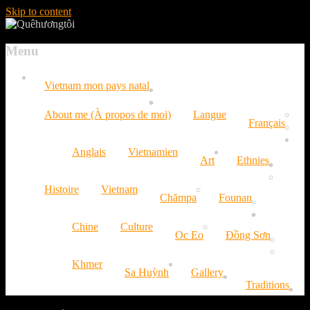
Skip to content
Menu
Vietnam mon pays natal
About me (À propos de moi)
Langue
Français
Anglais
Vietnamien
Art
Ethnies
Histoire
Vietnam
Chămpa
Founan
Chine
Culture
Oc Eo
Đồng Sơn
Khmer
Sa Huỳnh
Gallery
Traditions