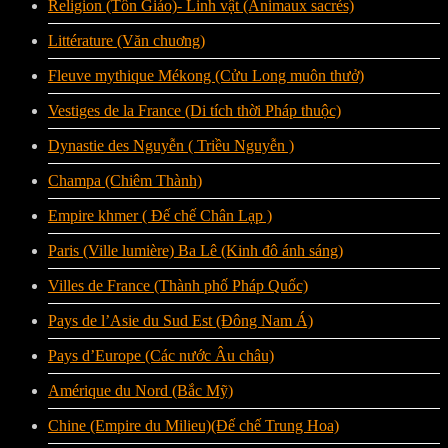
Religion (Tôn Giáo)- Linh vật (Animaux sacrés)
Littérature (Văn chuơng)
Fleuve mythique Mékong (Cửu Long muôn thưở)
Vestiges de la France (Di tích thời Pháp thuộc)
Dynastie des Nguyễn ( Triều Nguyễn )
Champa (Chiêm Thành)
Empire khmer ( Đế chế Chân Lạp )
Paris (Ville lumière) Ba Lê (Kinh đô ánh sáng)
Villes de France (Thành phố Pháp Quốc)
Pays de l’Asie du Sud Est (Đông Nam Á)
Pays d’Europe (Các nước Âu châu)
Amérique du Nord (Bắc Mỹ)
Chine (Empire du Milieu)(Đế chế Trung Hoa)