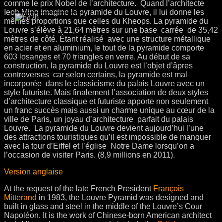
comme le prix Nobel de l’architecture. Quand l’architecte
Ieoh Ming imagine la pyramide du Louvre, il lui donne les
mêmes proportions que celles du Kheops. La pyramide du
Louvre s’élève à 21,64 mètres sur une base carrée de 35,42
mètres de côté. Étant réalisé avec une structure métallique
en acier et en aluminium, le tout de la pyramide comporte
603 losanges et 70 triangles en verre. Au début de sa
construction, la pyramide du Louvre est l’objet d’âpres
controverses car selon certains, la pyramide est mal
incorporée dans le classicisme du palais Louvre avec un
style futuriste. Mais finalement l’association de deux styles
d’architecture classique et futuriste apporte non seulement
un franc succès mais aussi un charme unique au cœur de la
ville de Paris, un joyau d’architecture parfait du palais
Louvre. La pyramide du Louvre devient aujourd’hui l’une
des attractions touristiques qu’il est impossible de manquer
avec la tour d’Eiffel et l’église Notre Dame lorsqu’on a
l’occasion de visiter Paris. (8,9 millions en 2011).
Version anglaise
At the request of the late French President
François
Mitterand
in 1983, the Louvre Pyramid was designed and
built in glass and steel in the middle of the Louvre’s Cour
Napoléon. It is the work of Chinese-born American architect