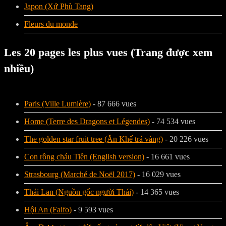
Japon (Xứ Phù Tang)
Fleurs du monde
Les 20 pages les plus vues (Trang được xem
nhiều)
Paris (Ville Lumière)
- 87 666 vues
Home (Terre des Dragons et Légendes)
- 74 534 vues
The golden star fruit tree (Ăn Khế trả vàng)
- 20 226 vues
Con rồng cháu Tiên (English version)
- 16 661 vues
Strasbourg (Marché de Noël 2017)
- 16 029 vues
Thái Lan (Nguồn gốc người Thái)
- 14 365 vues
Hội An (Faifo)
- 9 593 vues